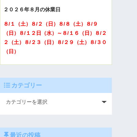
２０２６年８月の休業日
８/１（土）８/２（日）８/８（土）８/９
（日）８/１２日（水）～８/１６（日）８/２
２（土）８/２３（日）８/２９（土）８/３０
（日）
カテゴリー
最近の投稿