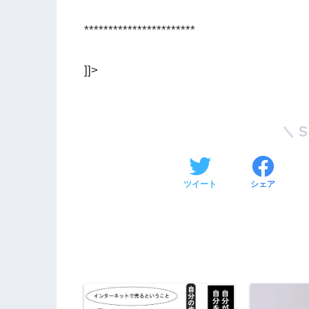
***********************
]]>
ツイート
シェア