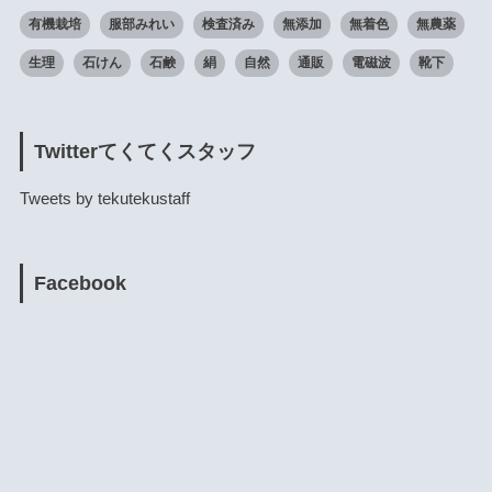
有機栽培
服部みれい
検査済み
無添加
無着色
無農薬
生理
石けん
石鹸
絹
自然
通販
電磁波
靴下
Twitterてくてくスタッフ
Tweets by tekutekustaff
Facebook