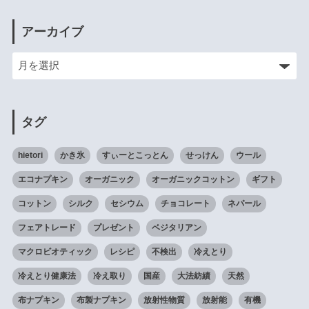
アーカイブ
タグ
hietori
かき氷
すぃーとこっとん
せっけん
ウール
エコナプキン
オーガニック
オーガニックコットン
ギフト
コットン
シルク
セシウム
チョコレート
ネパール
フェアトレード
プレゼント
ベジタリアン
マクロビオティック
レシピ
不検出
冷えとり
冷えとり健康法
冷え取り
国産
大法紡績
天然
布ナプキン
布製ナプキン
放射性物質
放射能
有機