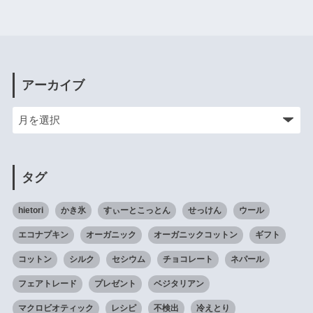
アーカイブ
タグ
hietori
かき氷
すぃーとこっとん
せっけん
ウール
エコナプキン
オーガニック
オーガニックコットン
ギフト
コットン
シルク
セシウム
チョコレート
ネパール
フェアトレード
プレゼント
ベジタリアン
マクロビオティック
レシピ
不検出
冷えとり