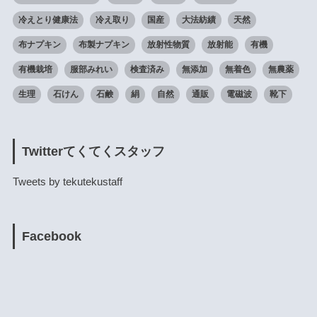
冷えとり健康法
冷え取り
国産
大法紡績
天然
布ナプキン
布製ナプキン
放射性物質
放射能
有機
有機栽培
服部みれい
検査済み
無添加
無着色
無農薬
生理
石けん
石鹸
絹
自然
通販
電磁波
靴下
Twitterてくてくスタッフ
Tweets by tekutekustaff
Facebook