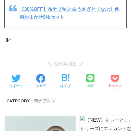
【30%OFF】布ナプキン 白うさぎと〔なぷ〕色
柄おまかせ9枚セット
]]>
SHARE
LINE
ツイート
シェア
はてブ
Pocket
CATEGORY :
布ナプキン