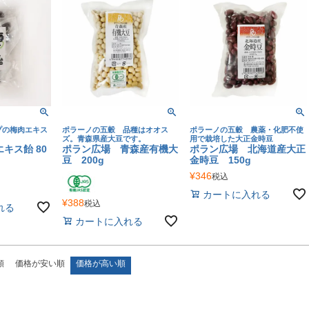
プの梅肉エキス
ポラーノの五穀 品種はオオス
ポラーノの五穀 農薬・化肥不使
ズ。青森県産大豆です。
用で栽培した大正金時豆
キス飴 80
ポラン広場 青森産有機大
ポラン広場 北海道産大正
豆 200g
金時豆 150g
¥
346
税込
カートに入れる
¥
388
税込
れる
カートに入れる
順
価格が安い順
価格が高い順