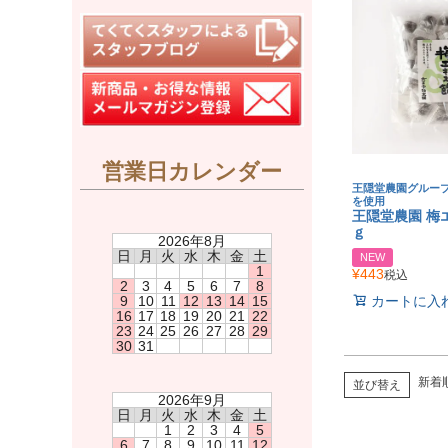
営業日カレンダー
王隠堂農園グルー
を使用
王隠堂農園 梅エ
ｇ
2026年8月
日
月
火
水
木
金
土
NEW
1
¥
443
税込
2
3
4
5
6
7
8
カートに入
9
10
11
12
13
14
15
16
17
18
19
20
21
22
23
24
25
26
27
28
29
30
31
新着
並び替え
2026年9月
日
月
火
水
木
金
土
1
2
3
4
5
6
7
8
9
10
11
12