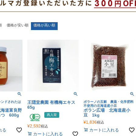
順
価格が安い順
価格が高い順
レンドされたは
王隠堂農園 有機梅エキス
ポラーノの五穀 農薬・化学肥料
不使用の北海道産小豆
65g
北海道富良野
ポラン広場 北海道産小
つ 600g
豆 1kg
再入荷
¥
1,836
税込
¥
2,592
税込
れる
カートに入れる
カートに入れる