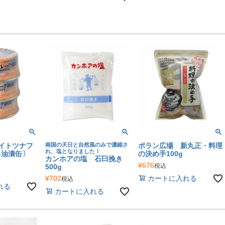
ライトツナフ
南国の天日と自然風のみで濃縮さ
ポラン広場 新丸正・料理
れ、塩となりました！
ろ油漬缶〕
の決め手100g
カンホアの塩 石臼挽き
¥
676
税込
500g
¥
702
カートに入れる
税込
れる
カートに入れる