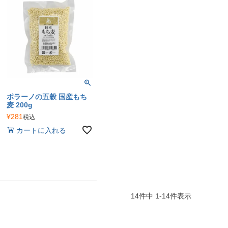
ポラーノの五穀 国産もち
麦 200g
¥
281
税込
カートに入れる
14
件中
1
-
14
件表示