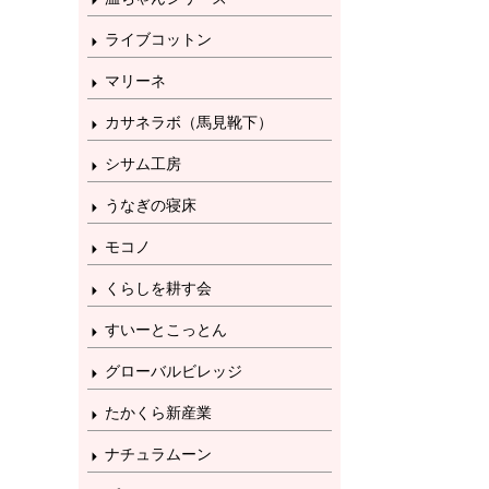
ライブコットン
マリーネ
カサネラボ（馬見靴下）
シサム工房
うなぎの寝床
モコノ
くらしを耕す会
すいーとこっとん
グローバルビレッジ
たかくら新産業
ナチュラムーン