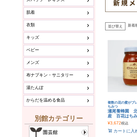
肌着
衣類
新着
並び替え
キッズ
ベビー
メンズ
布ナプキン・サニタリー
湯たんぽ
からだを温める食品
複数の花の蜜がブ
ちみつ
瀬尾養蜂園 
産 百花はちみ
別館カテゴリー
¥
3,672
税込
カートに入