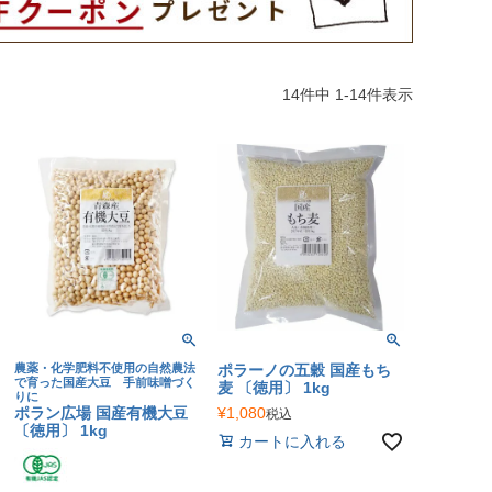
14
件中
1
-
14
件表示
農薬・化学肥料不使用の自然農法
ポラーノの五穀 国産もち
で育った国産大豆 手前味噌づく
麦 〔徳用〕 1kg
りに
ポラン広場 国産有機大豆
¥
1,080
税込
〔徳用〕 1kg
カートに入れる