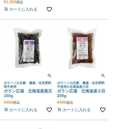
¥
1,404
税込
カートに入れる
ポラーノの五穀 農薬・化学肥料
ポラーノの五穀 農薬・化学肥料
等不使用
不使用の北海道産小豆
ポラン広場 北海道産黒豆
ポラン広場 北海道産小豆
150g
200g
¥
486
¥
486
税込
税込
カートに入れる
カートに入れる