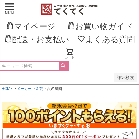
MENU
並び順
新着順
マイページ
お買い物ガイド
登録順
価格が安い順
配送・お支払い
よくある質問
価格が高い順
優先度順
レビュー順
キーワードヒット順
カート
検索
詳細検索
HOME
メーカー
園芸
浜名農園