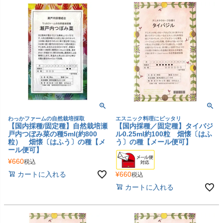
わっかファームの自然栽培採取
エスニック料理にピッタリ
【国内採種/固定種】自然栽培瀬
【国内採種／固定種】タイバジ
戸内つぼみ菜の種5ml(約800
ル0.25ml約100粒 畑懐〔はふ
粒） 畑懐〔はふう〕の種【メ
う〕の種【メール便可】
ール便可】
¥
660
税込
¥
660
カートに入れる
税込
カートに入れる