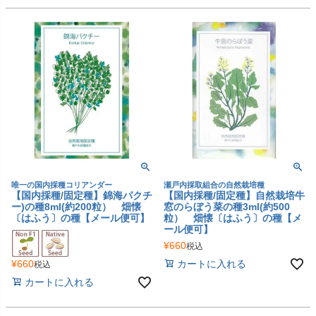
唯一の国内採種コリアンダー
瀬戸内採取組合の自然栽培種
【国内採種/固定種】錦海パクチ
【国内採種/固定種】自然栽培牛
ー)の種8ml(約200粒） 畑懐
窓のらぼう菜の種3ml(約500
〔はふう〕の種【メール便可】
粒） 畑懐〔はふう〕の種【メ
ール便可】
¥
660
税込
¥
660
カートに入れる
税込
カートに入れる