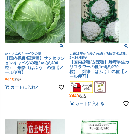
たくさんのキャベツの親
大正13年から愛され続ける固定名品種。
【国内採種/固定種】サクセッシ
3～10月蒔き
【国内採種/固定種】野崎早生カ
ョンキャベツの種2ml(約400
リフラワーの種1ml(約270
粒） 畑懐〔はふう〕の種【メ
粒） 畑懐〔はふう〕の種【メ
ール便可】
ール便可】
¥
440
税込
カートに入れる
¥
440
税込
カートに入れる