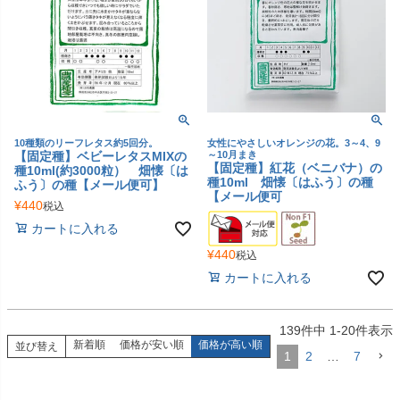
10種類のリーフレタス約5回分。
女性にやさしいオレンジの花。3～4、9
【固定種】ベビーレタスMIXの
～10月まき
【固定種】紅花（ベニバナ）の
種10ml(約3000粒） 畑懐〔は
種10ml 畑懐〔はふう〕の種
ふう〕の種【メール便可】
【メール便可
¥
440
税込
カートに入れる
¥
440
税込
カートに入れる
139
件中
1
-
20
件表示
新着順
価格が安い順
価格が高い順
並び替え
1
2
…
7