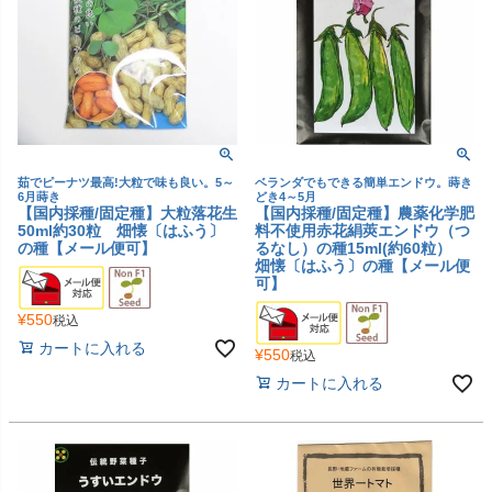
茹でピーナツ最高!大粒で味も良い。5～
ベランダでもできる簡単エンドウ。蒔き
6月蒔き
どき4～5月
【国内採種/固定種】大粒落花生
【国内採種/固定種】農薬化学肥
50ml約30粒 畑懐〔はふう〕
料不使用赤花絹莢エンドウ（つ
の種【メール便可】
るなし）の種15ml(約60粒）
畑懐〔はふう〕の種【メール便
可】
¥
550
税込
カートに入れる
¥
550
税込
カートに入れる