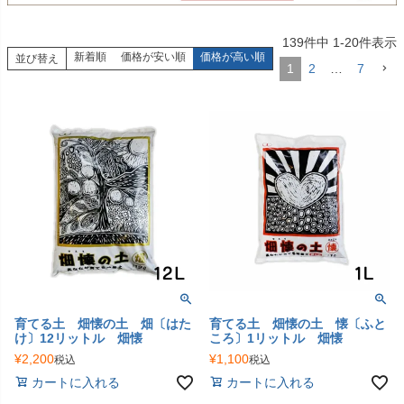
139
件中
1
-
20
件表示
新着順
価格が安い順
価格が高い順
並び替え
1
2
…
7
育てる土 畑懐の土 畑〔はた
育てる土 畑懐の土 懐〔ふと
け〕12リットル 畑懐
ころ〕1リットル 畑懐
¥
2,200
¥
1,100
税込
税込
カートに入れる
カートに入れる