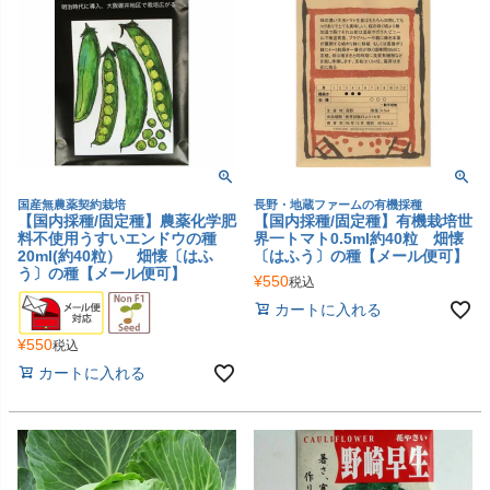
国産無農薬契約栽培
長野・地蔵ファームの有機採種
【国内採種/固定種】農薬化学肥
【国内採種/固定種】有機栽培世
料不使用うすいエンドウの種
界一トマト0.5ml約40粒 畑懐
20ml(約40粒） 畑懐〔はふ
〔はふう〕の種【メール便可】
う〕の種【メール便可】
¥
550
税込
カートに入れる
¥
550
税込
カートに入れる