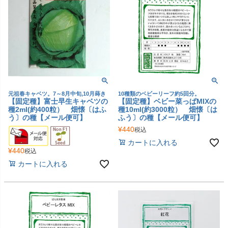
元祖春キャベツ。7～8月中旬,10月蒔き
10種類のベビーリーフ約5回分。
【固定種】富士早生キャベツの
【固定種】ベビー菜っぱMIXの
種2ml(約400粒） 畑懐〔はふ
種10ml(約3000粒） 畑懐〔は
う〕の種【メール便可】
ふう〕の種【メール便可】
¥
440
税込
カートに入れる
¥
440
税込
カートに入れる