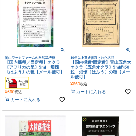
岡山ワッカファームの自然栽培種
10年以上選抜育種された名品
【国内採種／固定種】オクラ
【国内採種/固定種】青山五角太
〔アフリカの星〕5ml 畑懐
オクラ〔五角オクラ〕5ml約50
〔はふう〕の種【メール便可】
粒 畑懐〔はふう〕の種【メー
ル便可】
¥
660
税込
¥
660
カートに入れる
税込
カートに入れる