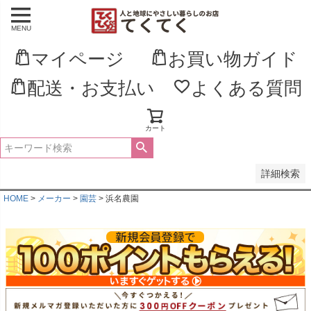
MENU
並び順
新着順
マイページ
お買い物ガイド
登録順
価格が安い順
配送・お支払い
よくある質問
価格が高い順
優先度順
レビュー順
キーワードヒット順
カート
検索
詳細検索
HOME
メーカー
園芸
浜名農園