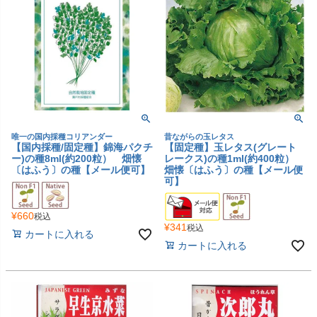
唯一の国内採種コリアンダー
昔ながらの玉レタス
【国内採種/固定種】錦海パクチ
【固定種】玉レタス(グレート
ー)の種8ml(約200粒） 畑懐
レークス)の種1ml(約400粒）
〔はふう〕の種【メール便可】
畑懐〔はふう〕の種【メール便
可】
¥
660
税込
¥
341
税込
カートに入れる
カートに入れる