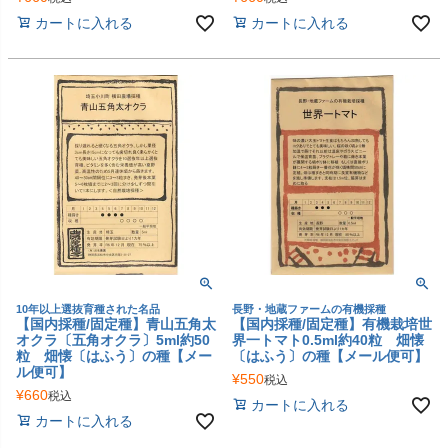
カートに入れる
カートに入れる
10年以上選抜育種された名品
長野・地蔵ファームの有機採種
【国内採種/固定種】青山五角太
【国内採種/固定種】有機栽培世
オクラ〔五角オクラ〕5ml約50
界一トマト0.5ml約40粒 畑懐
粒 畑懐〔はふう〕の種【メー
〔はふう〕の種【メール便可】
ル便可】
¥
550
税込
¥
660
税込
カートに入れる
カートに入れる