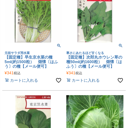
元祖サラダ用水菜
寒さにあたるほど甘くなる
【固定種】早生京水菜の種
【固定種】次郎丸ホウレン草の
5ml(約1500粒） 畑懐〔はふ
種50ml(約1600粒） 畑懐〔は
う〕の種【メール便可】
ふう〕の種【メール便可】
¥
341
¥
341
税込
税込
カートに入れる
カートに入れる