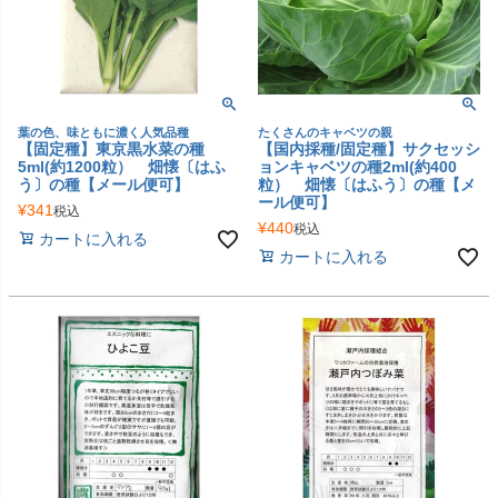
葉の色、味ともに濃く人気品種
たくさんのキャベツの親
【固定種】東京黒水菜の種
【国内採種/固定種】サクセッシ
5ml(約1200粒） 畑懐〔はふ
ョンキャベツの種2ml(約400
う〕の種【メール便可】
粒） 畑懐〔はふう〕の種【メ
ール便可】
¥
341
税込
¥
440
税込
カートに入れる
カートに入れる