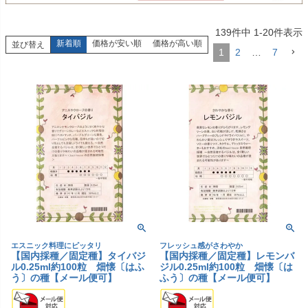
139
件中
1
-
20
件表示
新着順
価格が安い順
価格が高い順
並び替え
1
2
…
7
エスニック料理にピッタリ
フレッシュ感がさわやか
【国内採種／固定種】タイバジ
【国内採種／固定種】レモンバ
ル0.25ml約100粒 畑懐〔はふ
ジル0.25ml約100粒 畑懐〔は
う〕の種【メール便可】
ふう〕の種【メール便可】