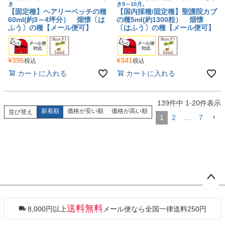
き
き9～10月。
【固定種】ヘアリーベッチの種
【国内採種/固定種】聖護院カブ
60ml(約3～4坪分） 畑懐〔は
の種5ml(約1300粒） 畑懐
ふう〕の種【メール便可】
〔はふう〕の種【メール便可】
¥
396
¥
341
税込
税込
カートに入れる
カートに入れる
139
件中
1
-
20
件表示
新着順
価格が安い順
価格が高い順
並び替え
1
2
…
7
ペー
ジト
ップ
送料無料
8,000円以上
メール便なら全国一律送料250円
へ