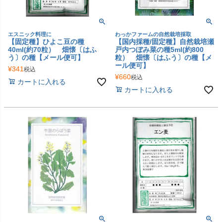
エスニック料理に
わっかファームの自然栽培採取
【固定種】ひよこ豆の種
【国内採種/固定種】自然栽培瀬
40ml(約70粒） 畑懐〔はふ
戸内つぼみ菜の種5ml(約800
う〕の種【メール便可】
粒） 畑懐〔はふう〕の種【メ
ール便可】
¥
341
税込
¥
660
税込
カートに入れる
カートに入れる