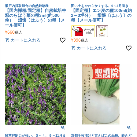
瀬戸内採取組合の自然栽培種
固い土をやわらかくする。9～4月蒔き
【国内採種/固定種】自然栽培牛
【固定種】エン麦の種100ml(約
窓のらぼう菜の種3ml(約500
2～3坪分） 畑懐〔はふう〕の
粒） 畑懐〔はふう〕の種【メ
種【メール便可】
ール便可】
¥
660
税込
¥
396
カートに入れる
税込
カートに入れる
雑草抑制力が強い。３～４、９～11月ま
京都千枚漬けと言えばこの品種。蒔きど