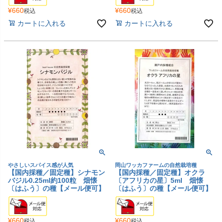
¥
660
¥
660
税込
税込
カートに入れる
カートに入れる
やさしいスパイス感が人気
岡山ワッカファームの自然栽培種
【国内採種／固定種】シナモン
【国内採種／固定種】オクラ
バジル0.25ml約100粒 畑懐
〔アフリカの星〕5ml 畑懐
〔はふう〕の種【メール便可】
〔はふう〕の種【メール便可】
¥
660
¥
660
税込
税込