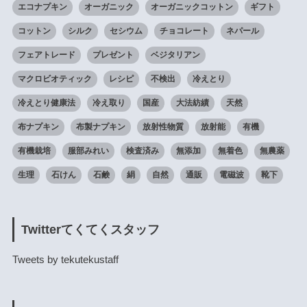
エコナプキン
オーガニック
オーガニックコットン
ギフト
コットン
シルク
セシウム
チョコレート
ネパール
フェアトレード
プレゼント
ベジタリアン
マクロビオティック
レシピ
不検出
冷えとり
冷えとり健康法
冷え取り
国産
大法紡績
天然
布ナプキン
布製ナプキン
放射性物質
放射能
有機
有機栽培
服部みれい
検査済み
無添加
無着色
無農薬
生理
石けん
石鹸
絹
自然
通販
電磁波
靴下
Twitterてくてくスタッフ
Tweets by tekutekustaff