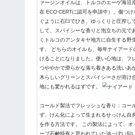
ァージンオイルは、トルコのエーゲ海沿
在 ECO CERTに認可を申請中）、傷
ぐように石臼でひき、ゆっくりと圧搾し
して、スパイシーな香りと泡立ちの元で
くトルコのアンタキヤ地方に自生する野
す。 どちらのオイルも、毎年ナイアー
けることになりました。使い心地は、フ
つややかで滑らかな落ち着きある洗いあ
木らしいグリーンとスパイシーさが溶け
地にも驚かれるはずです。
コールド製法でフレッシュな香り：コー
ず、けん化によって生まれるせっけん自
を作る方法です。 この製法によって、
ーブ石鹸特有と思われていた油っぽい匂