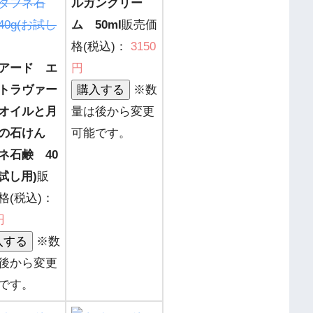
ルガンクリー
ム 50ml
販売価
格(税込)：
3150
アード エ
円
トラヴァー
※数
オイルと月
量は後から変更
樹の石けん
可能です。
ネ石鹸 40
お試し用)
販
格(税込)：
円
※数
後から変更
です。