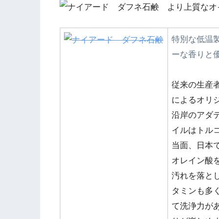
特別な低温
ーな香りと
従来の生産
によるオリ
沿岸のアダ
イルはトル
当面、日本
オレイン酸
汚れを落と
タミンも多
て洗浄力が