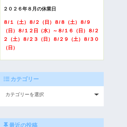
２０２６年８月の休業日
８/１（土）８/２（日）８/８（土）８/９
（日）８/１２日（水）～８/１６（日）８/２
２（土）８/２３（日）８/２９（土）８/３０
（日）
カテゴリー
最近の投稿