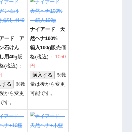
ナイアード 天
アード ア
然ヘナ100%
ガン石けん
箱入100g
販売価
し用40g
販
格(税込)：
1050
格(税込)：
円
円
※数
※数
量は後から変更
後から変更
可能です。
です。