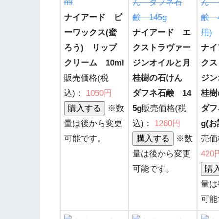
ナイアード ビ
ーワックス(蜜
ナイアード エ
ろう) リップ
クストラヴァー
ナイ
クリーム 10ml
ジンオイルと月
クス
販売価格(税
桂樹の石けん
ジン
込)：
1050円
ダフネ石鹸 14
桂
※数
5g
販売価格(税
ダフ
量は後から変更
込)：
1260円
g(
可能です。
※数
売価
量は後から変更
420
可能です。
量は
可能