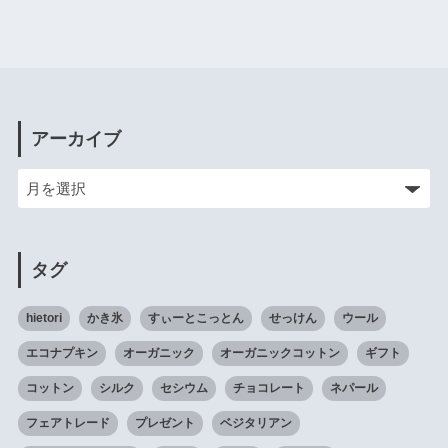
アーカイブ
タグ
hietori
かき氷
すぃーとこっとん
せっけん
ウール
エコナプキン
オーガニック
オーガニックコットン
ギフト
コットン
シルク
セシウム
チョコレート
ネパール
フェアトレード
プレゼント
ベジタリアン