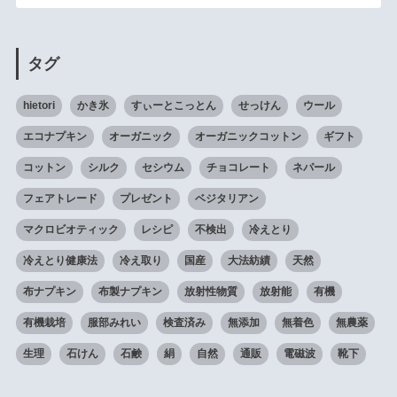
タグ
hietori
かき氷
すぃーとこっとん
せっけん
ウール
エコナプキン
オーガニック
オーガニックコットン
ギフト
コットン
シルク
セシウム
チョコレート
ネパール
フェアトレード
プレゼント
ベジタリアン
マクロビオティック
レシピ
不検出
冷えとり
冷えとり健康法
冷え取り
国産
大法紡績
天然
布ナプキン
布製ナプキン
放射性物質
放射能
有機
有機栽培
服部みれい
検査済み
無添加
無着色
無農薬
生理
石けん
石鹸
絹
自然
通販
電磁波
靴下