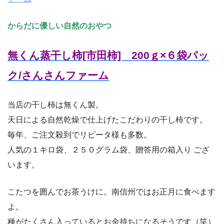
からだに優しい自然のおやつ
無くん蒸干し柿[市田柿] 200ｇ×６袋パッ
ク/さんさんファーム
当店の干し柿は無くん製。
天日による自然乾燥で仕上げたこだわりの干し柿です。
毎年、ご注文殺到でリピータ様も多数。
人気の１キロ袋、２５０グラム袋、贈答用の箱入り ござ
います。
こたつを囲んでお茶うけに。南信州ではお正月に食べます
よ。
種がたくさん入っているとお金持ちになるそうです（笑）