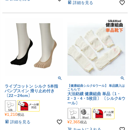
詳細を見る
ライブコットン シルク 5本指
【健康組曲シルク&ウール】 単品購入は
こちらで
パンプスイン 滑り止め付き
大法紡績 健康組曲 単品〔1・
〔22～24cm〕
2・3・4・5枚目〕 〔シルク&ウ
ール〕
¥
1,210
税込
¥
2,365
詳細を見る
税込
カートに入れる