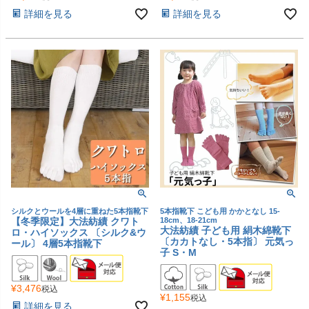
詳細を見る
詳細を見る
シルクとウールを4層に重ねた5本指靴下
5本指靴下 こども用 かかとなし 15-
【冬季限定】大法紡績 クワト
18cm、18-21cm
大法紡績 子ども用 絹木綿靴下
ロ・ハイソックス 〔シルク&ウ
〔カカトなし・5本指〕 元気っ
ール〕 4層5本指靴下
子 S・M
¥
3,476
税込
¥
1,155
税込
詳細を見る