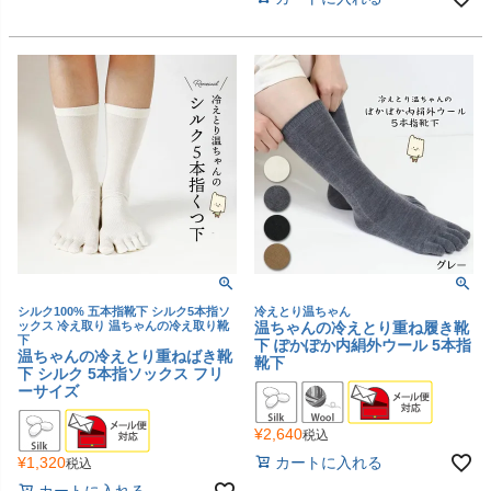
シルク100% 五本指靴下 シルク5本指ソ
冷えとり温ちゃん
ックス 冷え取り 温ちゃんの冷え取り靴
温ちゃんの冷えとり重ね履き靴
下
下 ぽかぽか内絹外ウール 5本指
温ちゃんの冷えとり重ねばき靴
靴下
下 シルク 5本指ソックス フリ
ーサイズ
¥
2,640
税込
¥
1,320
カートに入れる
税込