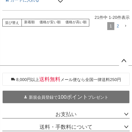
カートに入れる
21
件中
1
-
20
件表示
新着順
価格が安い順
価格が高い順
並び替え
1
2
ペー
ジト
ップ
送料無料
8,000円以上
メール便なら全国一律送料250円
へ
100ポイント
新規会員登録で
プレゼント
お支払い
送料・手数料について