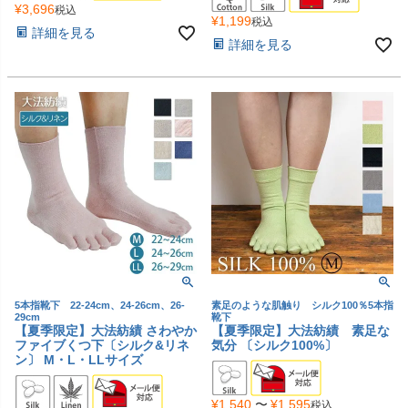
¥
3,696
税込
¥
1,199
税込
詳細を見る
詳細を見る
5本指靴下 22-24cm、24-26cm、26-
素足のような肌触り シルク100％5本指
29cm
靴下
【夏季限定】大法紡績 さわやか
【夏季限定】大法紡績 素足な
ファイブくつ下〔シルク&リネ
気分 〔シルク100%〕
ン〕 M・L・LLサイズ
¥
1,540
〜
¥
1,595
税込