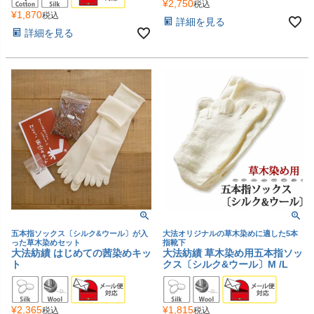
¥
2,750
税込
¥
1,870
税込
詳細を見る
詳細を見る
五本指ソックス〔シルク&ウール〕が入
大法オリジナルの草木染めに適した5本
った草木染めセット
指靴下
大法紡績 はじめての茜染めキッ
大法紡績 草木染め用五本指ソッ
ト
クス〔シルク&ウール〕M /L
¥
2,365
¥
1,815
税込
税込