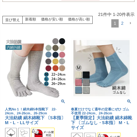
21
件中
1
-
20
件表示
新着順
価格が安い順
価格が高い順
並び替え
1
2
人気No１！絹木綿5本指靴下 22-
春夏だけでなく通年の定番にぜひ ゴム
24cm、24-26cm、26-29cm
不使用 22-24cm、24-26cm
大法紡績 絹木綿靴下 〔5本指〕
【夏季限定】大法紡績 絹木綿靴
M・L・LLサイズ
下 〔ゴムなし・5本指〕 M・L
サイズ