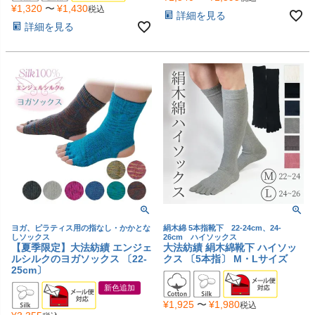
¥
1,320
〜
¥
1,430
税込
詳細を見る
詳細を見る
ヨガ、ピラティス用の指なし・かかとな
絹木綿 5本指靴下 22-24cm、24-
しソックス
26cm ハイソックス
【夏季限定】大法紡績 エンジェ
大法紡績 絹木綿靴下 ハイソッ
ルシルクのヨガソックス 〔22-
クス 〔5本指〕 M・Lサイズ
25cm〕
新色追加
¥
1,925
〜
¥
1,980
税込