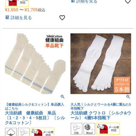
詳細を見る
¥
1,650
〜
¥
1,705
税込
詳細を見る
【健康組曲シルク&コットン】単品購入
大人気！シルクとウールを4層に重ねた5
はこちら
本指靴下
大法紡績 健康組曲 単品
大法紡績 クワトロ 〔シルク&ウ
〔1・2・3・4・5枚目〕 〔シル
ール〕 4層5本指靴下
ク&コットン〕