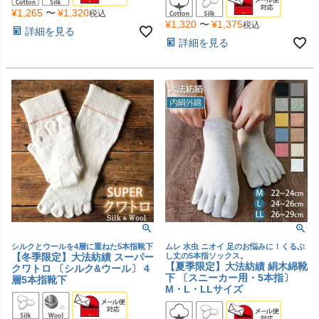
¥
1,265
〜
¥
1,320
税込
¥
1,320
〜
¥
1,375
税込
詳細を見る
詳細を見る
シルクとウールを4層に重ねた5本指靴下
ムレ 水虫 ニオイ 足のお悩みに！くるぶ
【冬季限定】大法紡績 スーパー
し丈の5本指ソックス。
【夏季限定】大法紡績 絹木綿靴
クワトロ 〔シルク&ウール〕 4
下 〔スニーカー用・5本指〕
層5本指靴下
M・L・LLサイズ