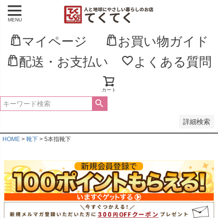
MENU
並び順
新着順
マイページ
お買い物ガイド
登録順
価格が安い順
配送・お支払い
よくある質問
価格が高い順
優先度順
レビュー順
キーワードヒット順
カート
検索
詳細検索
HOME
靴下
5本指靴下