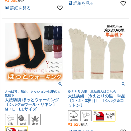
¥
3,355
税込
詳細を見る
詳細を見る
さっぱり、温か、クッション性UPの人
冷えとりの里 単品購入はこちら
気靴下
大法紡績 冷えとりの里 単品
大法紡績 ほっとウォーキング
〔1・2・3枚目〕 〔シルク&コ
〔シルク&ウール・リネン〕
ットン〕
M・L・LLサイズ
¥
1,628
税込