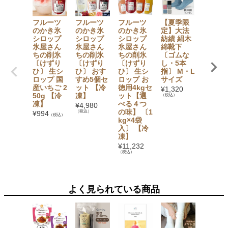
フルーツ
フルーツ
フルーツ
【夏季限
【セッ
のかき氷
のかき氷
のかき氷
定】大法
でお得
シロップ
シロップ
シロップ
紡績 絹木
【無添
氷屋さん
氷屋さん
氷屋さん
綿靴下
加】 か
ちの削氷
ちの削氷
ちの削氷
〔ゴムな
氷シロ
〔けずり
〔けずり
〔けずり
し・5本
プ6本
ひ〕 生シ
ひ〕 おす
ひ〕 生シ
指〕 M・L
ト（い
ロップ 国
すめ5個セ
ロップ お
サイズ
ご・ぶ
産いちご 2
ット 【冷
徳用4kgセ
う・み
¥
1,320
50g 【冷
凍】
ット【選
ん・も
（税込）
凍】
べる４つ
も・マ
¥
4,980
の味】 〔1
ゴー・
（税込）
¥
994
（税込）
kg×4袋
イン×
入〕 【冷
1） フ
凍】
ツバス
ット
¥
11,232
（税込）
¥
3,780
（税込）
よく見られている商品