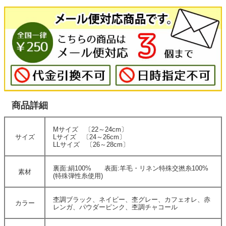
商品詳細
Mサイズ 〔22～24cm〕
サイズ
Lサイズ 〔24～26cm〕
LLサイズ 〔26～28cm〕
裏面:絹100% 表面:羊毛・リネン特殊交撚糸100%
素材
(特殊弾性糸使用)
杢調ブラック、ネイビー、杢グレー、カフェオレ、赤
カラー
レンガ、パウダーピンク、杢調チャコール