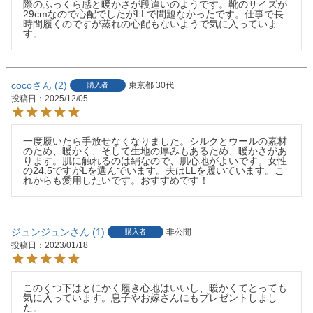
際のふっくら感と暖かさが段違いのようです。靴のサイズが
29cmなので心配でしたがLLで問題なかったです。仕事で長
時間履くのですが蒸れの心配もないようで気に入っていま
す。
coco
2
東京都
30代
購入者
投稿日
2025/12/05
一度履いたら手放せなくなりました。シルクとウールの素材
のため、暖かく、そして生地の厚みもあるため、暖かさがあ
ります。肌に触れるのは絹なので、肌心地がよいです。女性
の24.5ですがLを選んでいます。夫はLLを履いています。こ
れからも愛用したいです。おすすめです！
ジュンジュン
1
非公開
購入者
投稿日
2023/01/18
このくつ下はとにかく履き心地はいいし、暖かくてとっても
気に入っています。息子やお嫁さんにもプレゼントしまし
た。