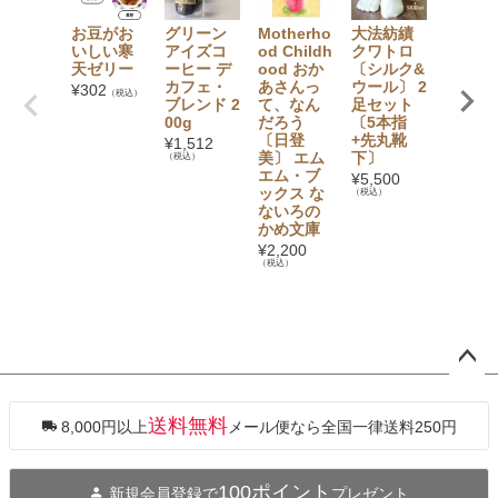
お豆がお
グリーン
Motherho
大法紡績
mokon
いしい寒
アイズコ
od Childh
クワトロ
たっぷ
天ゼリー
ーヒー デ
ood おか
〔シルク&
毎日の
カフェ・
あさんっ
ウール〕 2
つ下 C 
¥
302
（税込）
ブレンド 2
て、なん
足セット
丈 25-2
00g
だろう
〔5本指
m
〔日登
+先丸靴
¥
1,512
¥
1,760
美〕 エム
下〕
（税込）
（税込）
エム・ブ
¥
5,500
ックス な
（税込）
ないろの
かめ文庫
¥
2,200
（税込）
ペー
ジト
ップ
送料無料
8,000円以上
メール便なら全国一律送料250円
へ
100ポイント
新規会員登録で
プレゼント