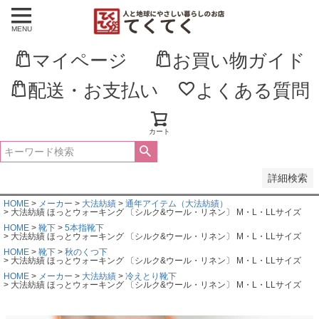
MENU
並び順
新着順
マイページ
お買い物ガイド
登録順
価格が安い順
価格が高い順
配送・お支払い
よくある質問
優先度順
レビュー順
キーワードヒット順
カート
検索
詳細検索
HOME
メーカー
大法紡績
通年アイテム（大法紡績）
大法紡績 ほっとウォーキング 〔シルク&ウール・リネン〕 M・L・LLサイズ
HOME
靴下
5本指靴下
大法紡績 ほっとウォーキング 〔シルク&ウール・リネン〕 M・L・LLサイズ
HOME
靴下
秋のくつ下
大法紡績 ほっとウォーキング 〔シルク&ウール・リネン〕 M・L・LLサイズ
HOME
メーカー
大法紡績
冷えとり靴下
大法紡績 ほっとウォーキング 〔シルク&ウール・リネン〕 M・L・LLサイズ