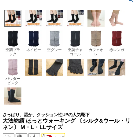
杢調ブラ
ネイビー
杢グレー
杢調チャ
カフェオ
赤レンガ
ック
コール
レ
パウダー
ピンク
さっぱり、温か、クッション性UPの人気靴下
大法紡績 ほっとウォーキング 〔シルク&ウール・リ
ネン〕 M・L・LLサイズ