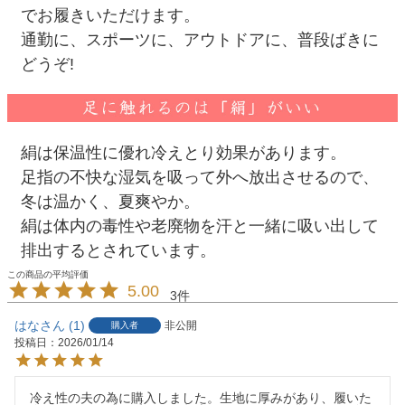
でお履きいただけます。
通勤に、スポーツに、アウトドアに、普段ばきに
どうぞ!
絹は保温性に優れ冷えとり効果があります。
足指の不快な湿気を吸って外へ放出させるので、
冬は温かく、夏爽やか。
絹は体内の毒性や老廃物を汗と一緒に吸い出して
排出するとされています。
5.00
3
はな
1
非公開
購入者
投稿日
2026/01/14
冷え性の夫の為に購入しました。生地に厚みがあり、履いた