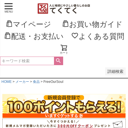
MENU
並び順
新着順
マイページ
お買い物ガイド
登録順
価格が安い順
配送・お支払い
よくある質問
価格が高い順
優先度順
レビュー順
キーワードヒット順
カート
検索
詳細検索
HOME
メーカー
食品
FreeOurSoul