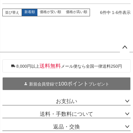
新着順
価格が安い順
価格が高い順
6
件中
1
-
6
件表示
並び替え
ペー
ジト
ップ
送料無料
8,000円以上
メール便なら全国一律送料250円
へ
100ポイント
新規会員登録で
プレゼント
お支払い
送料・手数料について
返品・交換