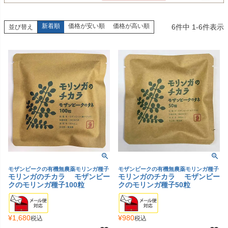
新着順
価格が安い順
価格が高い順
6
件中
1
-
6
件表示
並び替え
モザンビークの有機無農薬モリンガ種子
モザンビークの有機無農薬モリンガ種子
モリンガのチカラ モザンビー
モリンガのチカラ モザンビー
クのモリンガ種子100粒
クのモリンガ種子50粒
¥
1,680
¥
980
税込
税込