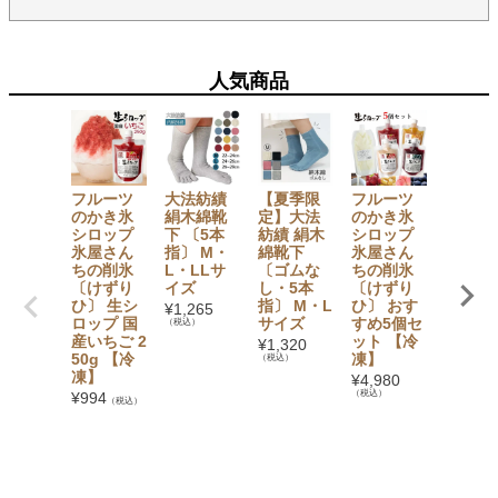
人気商品
フルーツ
大法紡績
【夏季限
フルーツ
フルー
のかき氷
絹木綿靴
定】大法
のかき氷
のかき
シロップ
下 〔5本
紡績 絹木
シロップ
シロッ
氷屋さん
指〕 M・
綿靴下
氷屋さん
氷屋さ
ちの削氷
L・LLサ
〔ゴムな
ちの削氷
ちの削
〔けずり
イズ
し・5本
〔けずり
〔けず
ひ〕 生シ
指〕 M・L
ひ〕 おす
ひ〕 生
¥
1,265
ロップ 国
サイズ
すめ5個セ
ロップ 
（税込）
産いちご 2
ット 【冷
徳用4k
¥
1,320
50g 【冷
凍】
ット【
（税込）
凍】
べる４
¥
4,980
の味】 
（税込）
¥
994
（税込）
kg×4袋
入〕 【
凍】
¥
11,23
（税込）