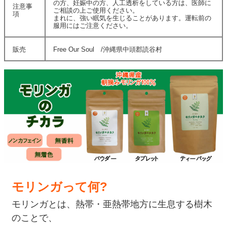
の方、妊娠中の方、人工透析をしている方は、医師に
注意事
ご相談の上ご使用ください。
項
まれに、強い眠気を生じることがあります。運転前の
服用にはご注意ください。
販売
Free Our Soul /沖縄県中頭郡読谷村
モリンガって何?
モリンガとは、熱帯・亜熱帯地方に生息する樹木
のことで、