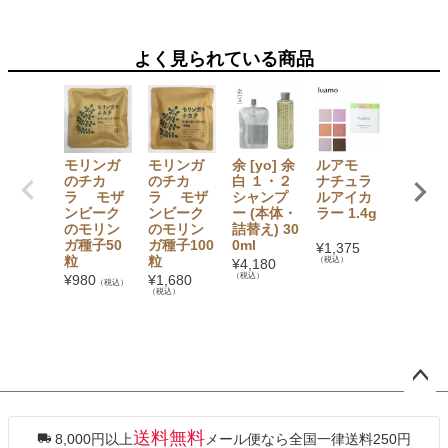
よく見られている商品
モリンガ
モリンガ
余 [yo] 余
ルアモ
粗精
のチカ
のチカ
白 １・２
ナチュラ
鹿児島
ラ モザ
ラ モザ
シャンプ
ルアイカ
産・さ
ンビーク
ンビーク
ー (本体・
ラー 1.4g
うきび
のモリン
のモリン
詰替え) 30
用 1kg
ガ種子50
ガ種子100
0ml
¥
1,375
¥
734
（税
粒
粒
（税込）
¥
4,180
（税込）
¥
980
¥
1,680
（税込）
（税込）
ペー
ジト
ップ
送料無料
8,000円以上
メール便なら全国一律送料250円
へ