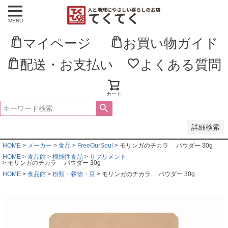
MENU
並び順
新着順
マイページ
お買い物ガイド
登録順
価格が安い順
価格が高い順
配送・お支払い
よくある質問
優先度順
レビュー順
キーワードヒット順
カート
検索
詳細検索
HOME
メーカー
食品
FreeOurSoul
モリンガのチカラ パウダー 30g
HOME
食品館
機能性食品
サプリメント
モリンガのチカラ パウダー 30g
HOME
食品館
粉類・穀物・豆
モリンガのチカラ パウダー 30g