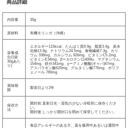
商品詳細
内容量
30g
原材料
有機モリンガ（沖縄）
エネルギー115kcal、たんぱく質8.9g、脂質3.4g、炭水
化物13.8g、ナトリウム24.5mg、食物繊維7.3g、カリ
栄養成
ウム 338mg、カルシウム 926mg、ビタミンC5.2mg、
分(1袋
ビタミンE34mg、βーカロテン11400lu、マグネシウム
30gあた
154mg、鉄分341mg、γーアミノ酪酸(ギャバ)67mg、
り)
アスパラギン酸620mg、グルタミン酸776mg、ポリフ
ェノール 780mg
賞味期
製造日より2年
限
開封前:直射日光・湿気の少ない冷暗所に保存くださ
保存方
い。
法
開封後:しっかり開封口を閉めて保管してください。
食品アレルギーのある方、薬を服用中あるいは通院中