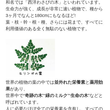
和名では「西洋わさびの木」といわれています。
生命力が強く、成長が非常に速い植物で、種から
3ヶ月でなんと180cmにもなるほど!
葉・枝・幹・根・種、さらには花まで、すべてに
利用価値のある全く無駄のない植物です。
世界の植物の葉の中では
並外れた栄養素
と
薬用効
果
があり、
世界中で“
奇跡の木
”“
緑のミルク
”“
生命の木
”などと
呼ばれています。
人に必要なほぼ全ての栄養素を含有し、すべての