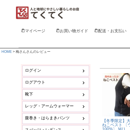
マイページ
お買い物ガイド
配送・お支払い
HOME
梅さんさんのレビュー
ログイン
ログアウト
靴下
レッグ・アームウォーマー
腹巻き・はらまきパンツ
【冬季限定】
ねこベスト 〔
100%〕 Ｍ/Ｌ
スパッツ・レギンス