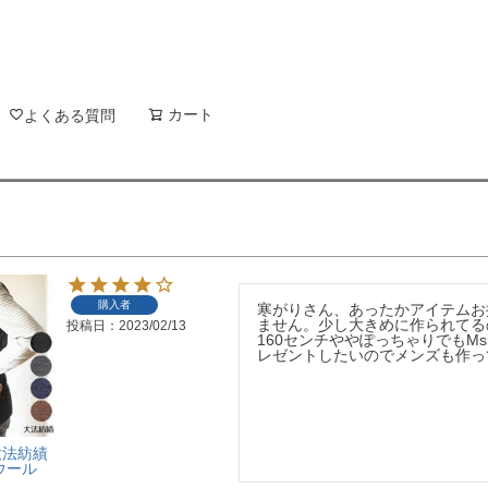
新着順
登録順
価格が安
キーワードヒット順
検索
カート
検索
よくある質問
購入者
寒がりさん、あったかアイテムお
ません。少し大きめに作られてるの
投稿日
2023/02/13
160センチややぽっちゃりでもM
レゼントしたいのでメンズも作っ
大法紡績
ウール