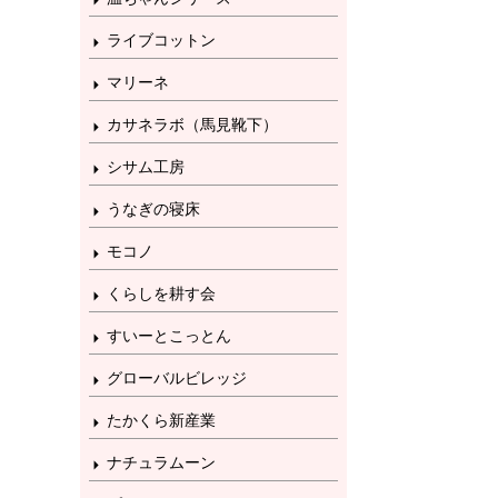
ライブコットン
マリーネ
カサネラボ（馬見靴下）
シサム工房
うなぎの寝床
モコノ
くらしを耕す会
すいーとこっとん
グローバルビレッジ
たかくら新産業
ナチュラムーン