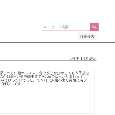
い順
価格が高い順
優先度順
レビュー順
詳細検索
1
件中
1
-
1
件表示
探しの方に超オススメ。背中がぽかぽかしてもう手放せ
か155センチ中肉中背でMsizeでゆったり着れます。
sizeでぴったりでした。できればお腹の出た男性にもプ
てほしいです。