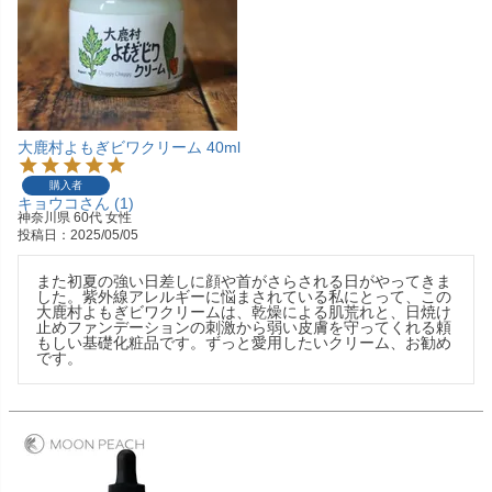
大鹿村よもぎビワクリーム 40ml
購入者
キョウコ
1
神奈川県
60代
女性
投稿日
2025/05/05
また初夏の強い日差しに顔や首がさらされる日がやってきま
した。紫外線アレルギーに悩まされている私にとって、この
大鹿村よもぎビワクリームは、乾燥による肌荒れと、日焼け
止めファンデーションの刺激から弱い皮膚を守ってくれる頼
もしい基礎化粧品です。ずっと愛用したいクリーム、お勧め
です。