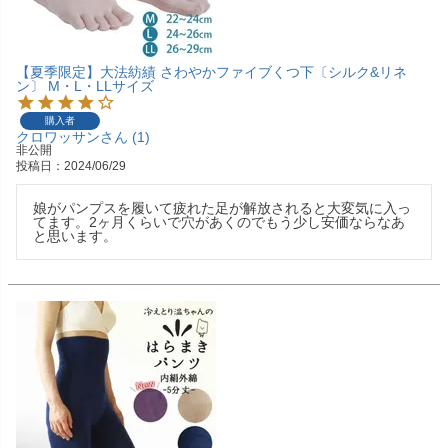
【夏季限定】大法紡績 さわやかファイブくつ下〔シルク&リネ
ン〕 M・L・LLサイズ
購入者
クロワッサン
1
非公開
投稿日
2024/06/29
娘がパンプスを履いて疲れた足が解放されると大変気に入っ
てます。2ヶ月くらいで穴があくのでもう少し安価ならなあ
と思います。