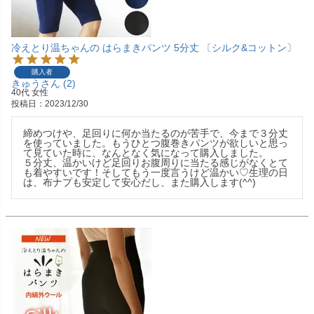
冷えとり温ちゃんの はらまきパンツ 5分丈 〔シルク&コットン〕
購入者
きゅう
2
40代
女性
投稿日
2023/12/30
締めつけや、足回りに何か当たるのが苦手で、今まで３分丈
を使っていました。もうひとつ腹巻きパンツが欲しいと思っ
て見ていた時に、なんとなく気になって購入しました。

５分丈、温かいけど足回りお腹周りに当たる感じがなくとて
も着やすいです！そしてもう一度言うけど温かい♡生理の日
は、布ナプも安定して安心だし、また購入します(^^)