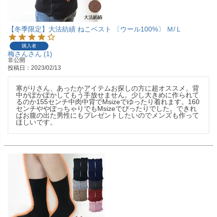
【冬季限定】大法紡績 ねこベスト 〔ウール100%〕 Ｍ/Ｌ
購入者
梅さん
1
非公開
投稿日
2023/02/13
寒がりさん、あったかアイテムお探しの方に超オススメ。背
中がぽかぽかしてもう手放せません。少し大きめに作られて
るのか155センチ中肉中背でMsizeでゆったり着れます。160
センチややぽっちゃりでもMsizeでぴったりでした。できれ
ばお腹の出た男性にもプレゼントしたいのでメンズも作って
ほしいです。