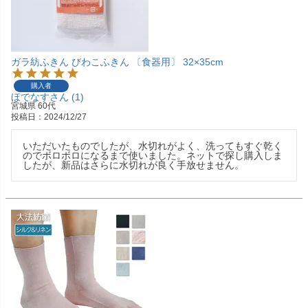
ガラ紡ふきん びわこふきん 〔食器用〕 32×35cm
購入者
ほでなす
1
宮城県
60代
投稿日
2024/12/27
いただいたものでしたが、水切れがよく、洗ってもすぐ乾く
のでボロボロになるまで使いました。ネットで探し購入しま
したが、新品はさらに水切れが良く手放せません。