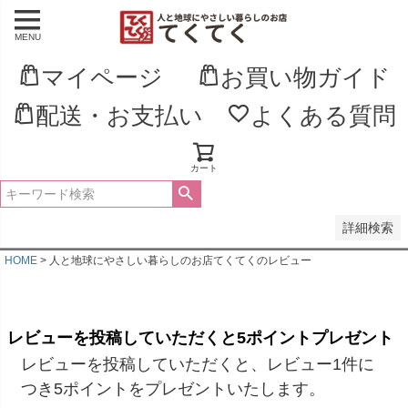
MENU
並び順
新着順
マイページ
お買い物ガイド
登録順
価格が安い順
配送・お支払い
よくある質問
価格が高い順
優先度順
レビュー順
キーワードヒット順
カート
検索
詳細検索
HOME
人と地球にやさしい暮らしのお店てくてくのレビュー
レビューを投稿していただくと5ポイントプレゼント
レビューを投稿していただくと、レビュー1件に
つき5ポイントをプレゼントいたします。