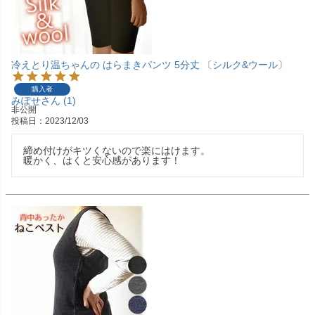
冷えとり温ちゃんの はらまきパンツ 5分丈 〔シルク&ウール〕
購入者
みぽせ
1
非公開
投稿日
2023/12/03
締め付けがキツくないので楽にはけます。

暖かく、はくと安心感があります！