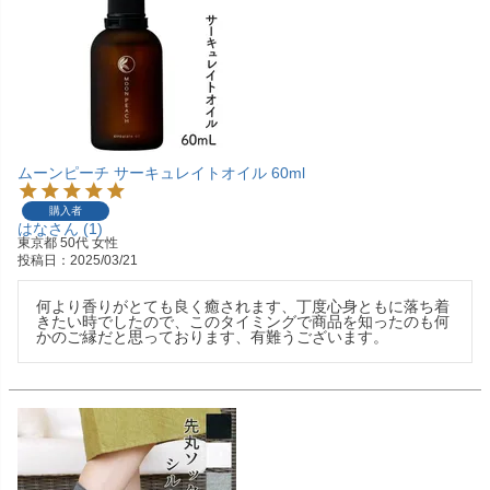
ムーンピーチ サーキュレイトオイル 60ml
購入者
はな
1
東京都
50代
女性
投稿日
2025/03/21
何より香りがとても良く癒されます、丁度心身ともに落ち着
きたい時でしたので、このタイミングで商品を知ったのも何
かのご縁だと思っております、有難うございます。