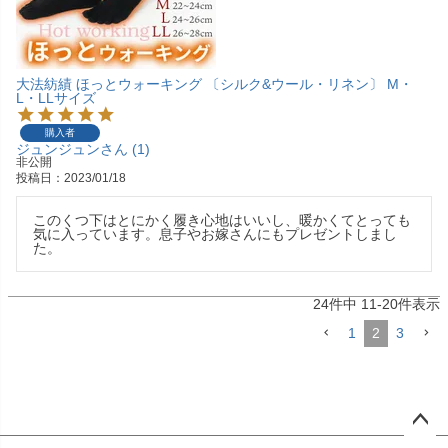
大法紡績 ほっとウォーキング 〔シルク&ウール・リネン〕 M・
L・LLサイズ
購入者
ジュンジュン
1
非公開
投稿日
2023/01/18
このくつ下はとにかく履き心地はいいし、暖かくてとっても
気に入っています。息子やお嫁さんにもプレゼントしまし
た。
24
件中
11
-
20
件表示
1
2
3
ペー