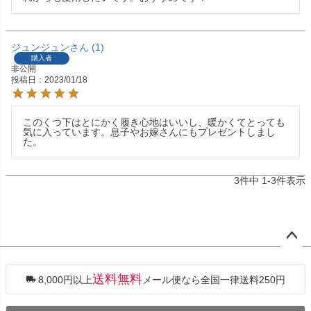
ジュンジュン
1
購入者
非公開
投稿日
2023/01/18
このくつ下はとにかく履き心地はいいし、暖かくてとっても
気に入っています。息子やお嫁さんにもプレゼントしまし
た。
3
件中
1
-
3
件表示
ペー
ジト
ップ
送料無料
8,000円以上
メール便なら全国一律送料250円
へ