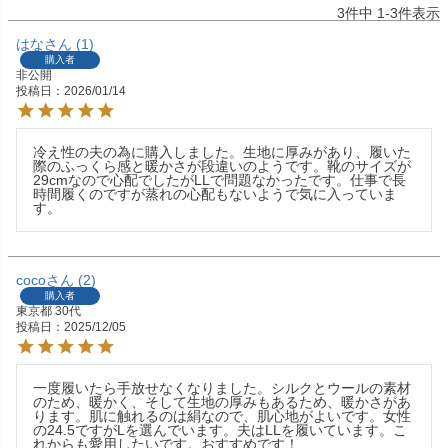
3
件中
1
-
3
件表示
はな
1
購入者
非公開
投稿日
2026/01/14
冷え性の夫の為に購入しました。生地に厚みがあり、履いた
際のふっくら感と暖かさが段違いのようです。靴のサイズが
29cmなので心配でしたがLLで問題なかったです。仕事で長
時間履くのですが蒸れの心配もないようで気に入っていま
す。
coco
2
購入者
東京都
30代
投稿日
2025/12/05
一度履いたら手放せなくなりました。シルクとウールの素材
のため、暖かく、そして生地の厚みもあるため、暖かさがあ
ります。肌に触れるのは絹なので、肌心地がよいです。女性
の24.5ですがLを選んでいます。夫はLLを履いています。こ
れからも愛用したいです。おすすめです！