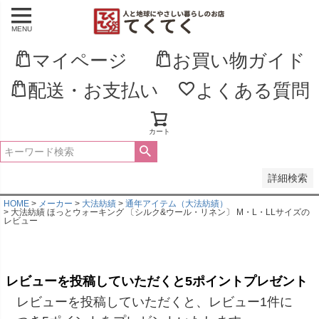
MENU
並び順
新着順
マイページ
お買い物ガイド
登録順
価格が安い順
配送・お支払い
よくある質問
価格が高い順
優先度順
レビュー順
キーワードヒット順
カート
検索
詳細検索
HOME
メーカー
大法紡績
通年アイテム（大法紡績）
大法紡績 ほっとウォーキング 〔シルク&ウール・リネン〕 M・L・LLサイズの
レビュー
レビューを投稿していただくと5ポイントプレゼント
レビューを投稿していただくと、レビュー1件に