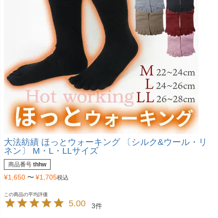
大法紡績 ほっとウォーキング 〔シルク&ウール・リ
ネン〕 M・L・LLサイズ
商品番号
thhw
¥
1,650
〜
¥
1,705
税込
5.00
3