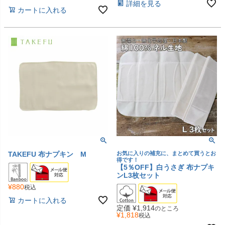
詳細を見る
カートに入れる
TAKEFU 布ナプキン M
お気に入りの補充に、まとめて買うとお
得です！
【5％OFF】白うさぎ 布ナプキ
ンL3枚セット
¥
880
税込
カートに入れる
定価
¥
1,914
のところ
¥
1,818
税込