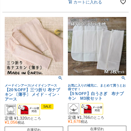
カートに入れる
メードインアース/メイドインアース
お気に入りの補充に、まとめて買うとお
【20％OFF】三つ折り 布ナプ
得です！
【5％OFF】白うさぎ 布ナプ
キン 〔薄手〕 メイド・イン・
キン M3枚セット
アース
SALE
定価
¥
1,766
のところ
定価
¥
1,320
のところ
¥
1,678
税込
¥
1,056
税込
在庫切れ
在庫切れ