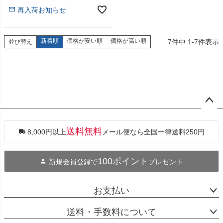
再入荷お知らせ
新着順
価格が安い順
価格が高い順
7
件中
1
-
7
件表示
並び替え
ペー
ジト
ップ
送料無料
8,000円以上
メール便なら全国一律送料250円
へ
100ポイント
新規会員登録で
プレゼント
お支払い
送料・手数料について