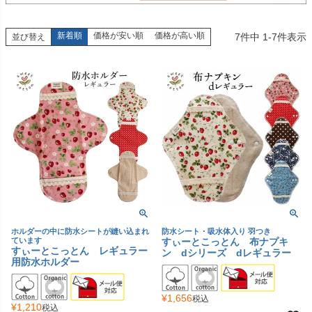
新着順
価格が安い順
価格が高い順
7
件中
1
-
7
件表示
並び替え
ホルダーの中に防水シートが縫い込まれ
防水シート・吸水体入り 羽つき
ています
すぃーとこっとん 布ナプキ
すぃーとこっとん レギュラー
ン dシリーズ dレギュラー
用防水ホルダー
¥
1,656
税込
¥
1,210
税込