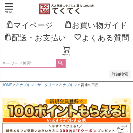
MENU
並び順
新着順
マイページ
お買い物ガイド
登録順
価格が安い順
配送・お支払い
よくある質問
価格が高い順
優先度順
レビュー順
キーワードヒット順
カート
検索
詳細検索
HOME
布ナプキン・サニタリー
布ナプキン
普通の日用