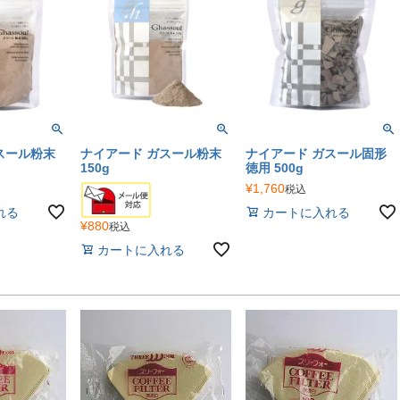
スール粉末
ナイアード ガスール粉末
ナイアード ガスール固形
150g
徳用 500g
¥
1,760
税込
れる
カートに入れる
¥
880
税込
カートに入れる