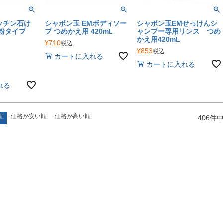
ッチン石け
シャボン玉 EMボディソー
シャボン玉EMせっけんシ
 粉タイプ
プ つめかえ用 420mL
ャンプー専用リンス つめ
かえ用420mL
¥
710
税込
¥
853
税込
カートに入れる
カートに入れる
れる
順
価格が安い順
価格が高い順
406
件