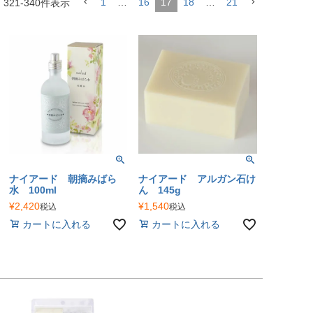
1
…
16
17
18
…
21
中
321
-
340
件表示
ナイアード 朝摘みばら
ナイアード アルガン石け
水 100ml
ん 145g
¥
2,420
¥
1,540
税込
税込
カートに入れる
カートに入れる