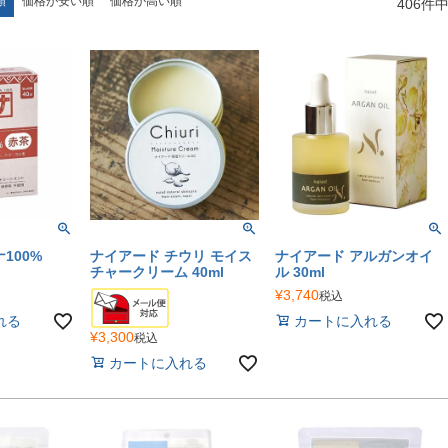
順
価格が安い順
価格が高い順
406
件
100%
ナイアード チウリ モイス
ナイアード アルガンオイ
チャークリーム 40ml
ル 30ml
¥
3,740
税込
れる
カートに入れる
¥
3,300
税込
カートに入れる