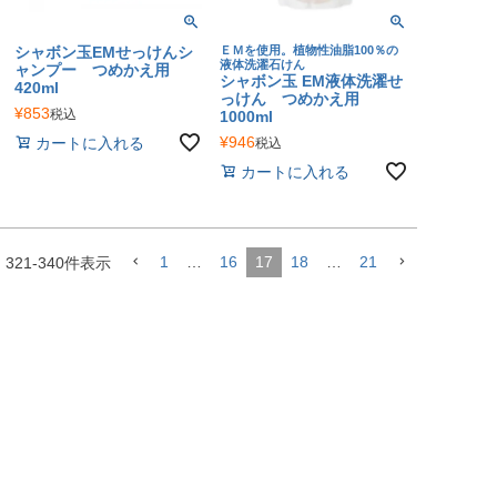
シャボン玉EMせっけんシ
ＥＭを使用。植物性油脂100％の
液体洗濯石けん
ャンプー つめかえ用
シャボン玉 EM液体洗濯せ
420ml
っけん つめかえ用
¥
853
税込
1000ml
¥
946
カートに入れる
税込
カートに入れる
1
…
16
17
18
…
21
中
321
-
340
件表示