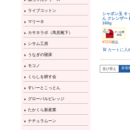
ライブコットン
シャボン玉 キ
ん クレンザー
マリーネ
160g
カサネラボ（馬見靴下）
¥
550
税込
シサム工房
カートに入
うなぎの寝床
モコノ
新着
並び替え
くらしを耕す会
すいーとこっとん
グローバルビレッジ
たかくら新産業
ナチュラムーン