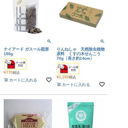
ナイアード ガスール固形
りんねしゃ 天然除虫植物
150g
原料 くすの木せんこう
70g〔長さ約14cm〕
¥
770
税込
¥
1,250
税込
カートに入れる
カートに入れる