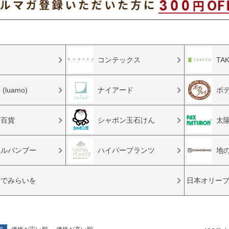
あ
コンテックス
TA
(luamo)
ナイアード
ボ
ん百貨
シャボン玉石けん
太
カルバンブー
ハイパープランツ
地
なでみらいを
日本オリー