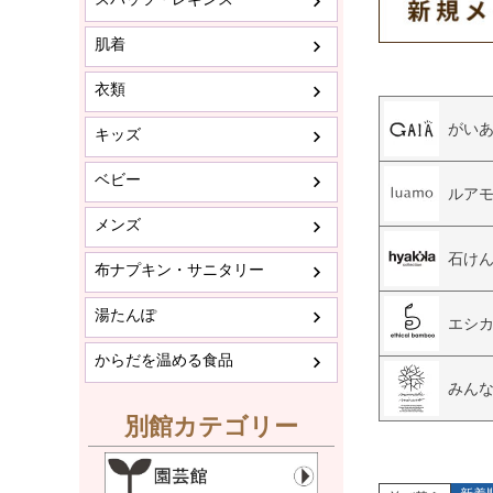
肌着
衣類
がい
キッズ
ベビー
ルアモ 
メンズ
石け
布ナプキン・サニタリー
湯たんぽ
エシ
からだを温める食品
みん
別館カテゴリー