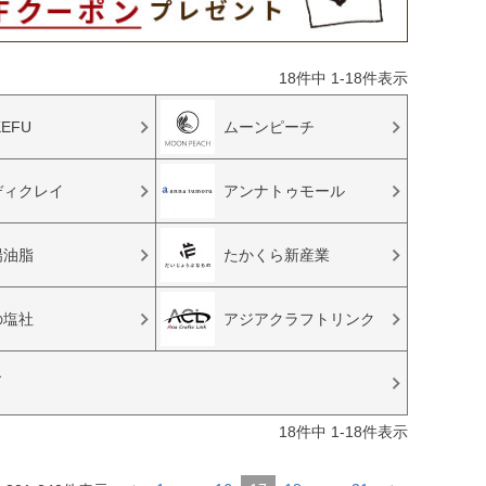
18
件中
1
-
18
件表示
KEFU
ムーンピーチ
ディクレイ
アンナトゥモール
陽油脂
たかくら新産業
の塩社
アジアクラフトリンク
ブ
18
件中
1
-
18
件表示