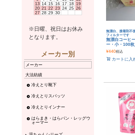
13
14
15
16
17
18
19
20
21
22
23
24
25
26
27
28
29
30
※日曜、祝日はお休み
無漂白、接着剤不
フィルターです
となります。
無漂白コーヒ
ー・小・100
¥
440
税込
メーカー別
カートに入
メーカー
大法紡績
冷えとり靴下
冷えとりスパッツ
冷えとりインナー
はらまき・はらパン・レッグウ
ォーマー
温ちゃんシリーズ