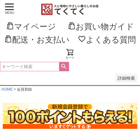
MENU
並び順
新着順
マイページ
お買い物ガイド
登録順
価格が安い順
配送・お支払い
よくある質問
価格が高い順
優先度順
レビュー順
キーワードヒット順
カート
検索
詳細検索
HOME
会員登録