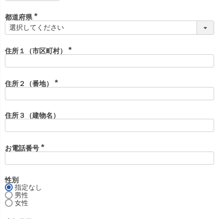
須
)
都道府県
(
必
須
)
住所１（市区町村）
(
必
須
)
住所２（番地）
(
必
須
)
住所３（建物名）
お電話番号
(
必
須
)
性別
指定なし
男性
女性