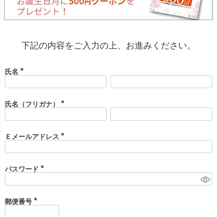
下記の内容をご入力の上、お進みください。
氏名
(
必
須
)
氏名（フリガナ）
(
必
須
)
Ｅメールアドレス
(
必
須
)
パスワード
(
必
須
)
郵便番号
(
必