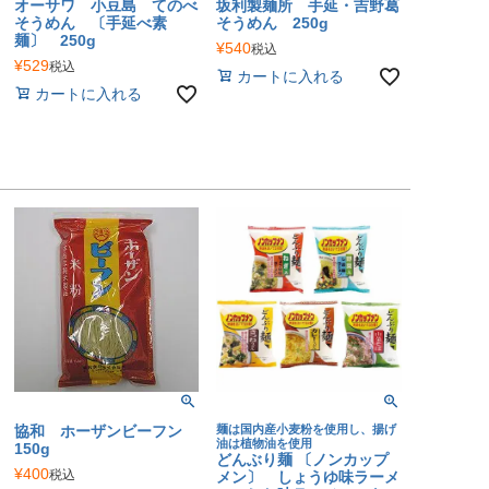
オーサワ 小豆島 てのべ
坂利製麺所 手延・吉野葛
そうめん 〔手延べ素
そうめん 250g
麺〕 250g
¥
540
税込
¥
529
税込
カートに入れる
カートに入れる
協和 ホーザンビーフン
麺は国内産小麦粉を使用し、揚げ
油は植物油を使用
150g
どんぶり麺 〔ノンカップ
¥
400
税込
メン〕 しょうゆ味ラーメ