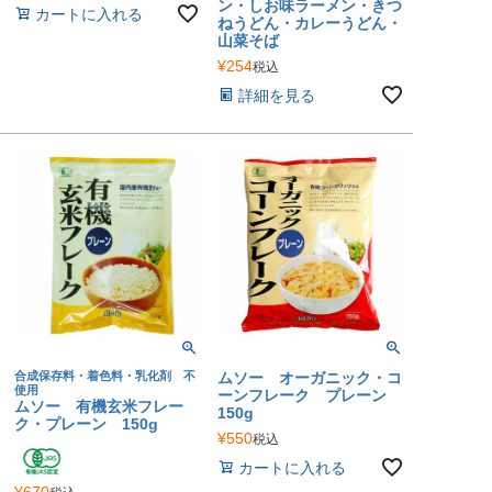
ン・しお味ラーメン・きつ
カートに入れる
ねうどん・カレーうどん・
山菜そば
¥
254
税込
詳細を見る
合成保存料・着色料・乳化剤 不
ムソー オーガニック・コ
使用
ーンフレーク プレーン
ムソー 有機玄米フレー
150g
ク・プレーン 150g
¥
550
税込
カートに入れる