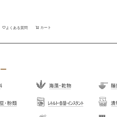
新着順
登録順
価格が安
キーワードヒット順
検索
カート
検索
よくある質問
ー