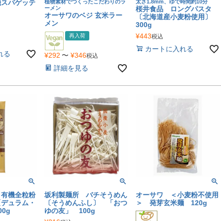
機スパゲッテ
植物素材でつくったこだわりのラ
太さ1.8mm、ゆで時間約10分
ーメン
桜井食品 ロングパスタ
オーサワのベジ 玄米ラー
〔北海道産小麦粉使用〕
メン
300g
¥
443
再入荷
税込
カートに入れる
れる
¥
292
〜
¥
346
税込
詳細を見る
 有機全粒粉
坂利製麺所 バチそうめん
オーサワ ＜小麦粉不使用
〔デュラム・
〔そうめんふし〕 「おつ
＞ 発芽玄米麺 120g
0g
ゆの友」 100g