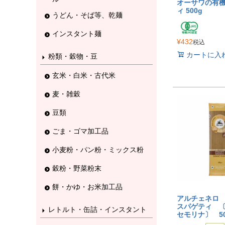
オーサワの有
ィ 500g
うどん・そば等、乾麺
インスタント麺
¥
432
税込
カートに入
粉類・穀物・豆
玄米・白米・古代米
麦・雑穀
豆類
ごま・ゴマ加工品
小麦粉・パン粉・ミックス粉
穀粉・野菜粉末
餅・かゆ・お米加工品
アルチェネロ
スパゲティ 
レトルト・缶詰・インスタント
セモリナ〕 50