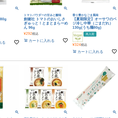
トマトパウダーの甘みと酸味
香り豊かなごま風味
80g
創健社 トマトのおいしさ
【夏期限定】オーサワのベ
ぎゅっと！とまとまらーめ
ジ冷し中華（ごまだれ）
ん 96g
130g(うち麺80g)
¥
292
税込
再入荷
カートに入れる
れる
¥
324
税込
カートに入れる