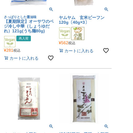
さっぱりとした醤油味
ヤムヤム 玄米ビーフン
【夏期限定】オーサワのベ
120g〔40g×3〕
ジ冷し中華（しょうゆだ
れ）121g(うち麺80g)
再入荷
¥
562
税込
¥
281
カートに入れる
税込
カートに入れる