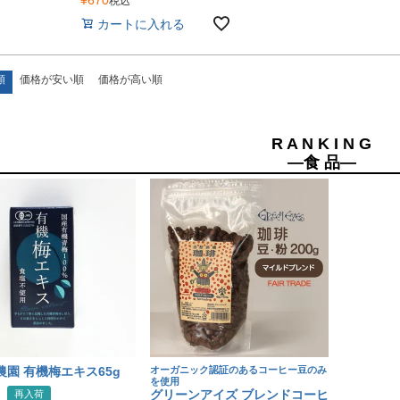
¥
670
税込
カートに入れる
順
価格が安い順
価格が高い順
R A N K I N G
―食 品―
農園 有機梅エキス65g
オーガニック認証のあるコーヒー豆のみ
を使用
グリーンアイズ ブレンドコーヒ
再入荷