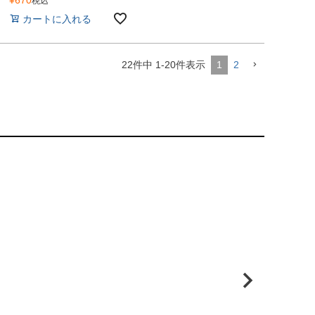
¥
670
税込
カートに入れる
1
2
22
件中
1
-
20
件表示