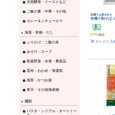
天然酵母・イーストなど
ご飯の素・中華・その他
有機そば粉100％
有機十割そば 1
カレー＆シチュールウ
海藻・乾物・だし
¥
702
税込
カートに入
ふりかけ・ご飯の友
みそ汁・スープ
乾燥野菜・水煮・農産品
昆布・わかめ・海藻類
海苔・かつお節
寒天・その他海産物
麺類
パスタ・シリアル・オートミー
ル