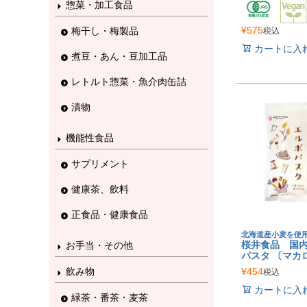
惣菜・加工食品
¥
575
梅干し・梅製品
税込
カートに入
煮豆・あん・豆加工品
レトルト惣菜・魚介肉缶詰
漬物
機能性食品
サプリメント
健康茶、飲料
正食品・健康食品
北海道産小麦を使
桜井食品 国内
お手当・その他
パスタ 〔マカロ
¥
454
飲み物
税込
カートに入
緑茶・番茶・麦茶