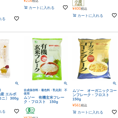
¥
216
税込
カートに入れる
¥
400
税込
カートに入れる
れる
用
合成保存料・着色料・乳化剤 不
ムソー オーガニックコー
産 エルボ
使用
ンフレーク・フロスト
ムソー 有機玄米フレー
ニ〕 300g
150g
ク・フロスト 150g
¥
561
税込
れる
カートに入れる