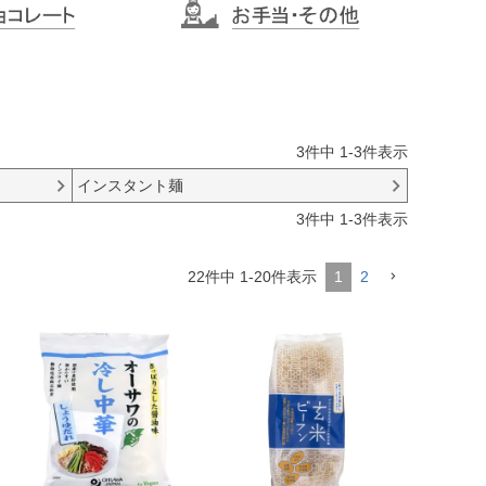
3
件中
1
-
3
件表示
インスタント麺
3
件中
1
-
3
件表示
1
2
22
件中
1
-
20
件表示