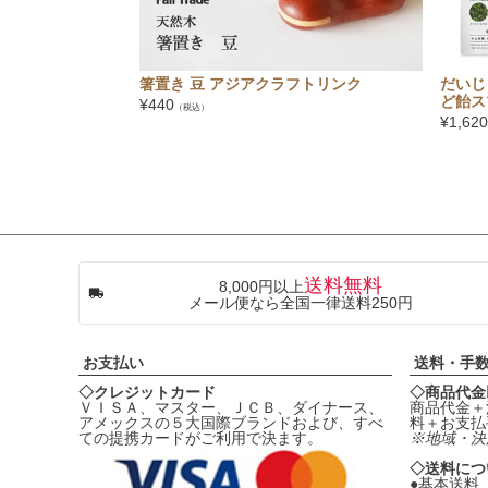
箸置き 豆 アジアクラフトリンク
だいじ
ど飴スプ
¥
440
（税込）
¥
1,620
送料無料
8,000円以上
メール便なら全国一律送料250円
お支払い
送料・手
◇クレジットカード
◇商品代金
ＶＩＳＡ、マスター、ＪＣＢ、ダイナース、
商品代金＋
アメックスの５大国際ブランドおよび、すべ
料＋お支払
ての提携カードがご利用で決ます。
※地域・決
◇送料につ
●基本送