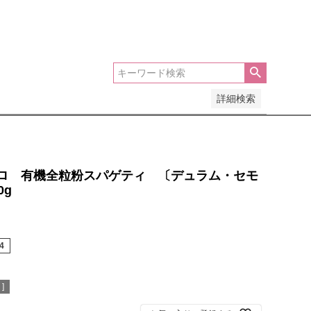
安い順
価格が高い順
優先度順
レビュー順
詳細検索
ロ 有機全粒粉スパゲティ 〔デュラム・セモ
0g
4
]