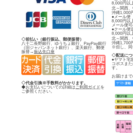
8,000
北～関西、
沖縄1,00
●メール便
8,000円
メール便可
●クール便
8,000
北～関西、
◇前払い（銀行振込、郵便振替）
沖縄1,70
八十二長野銀行、ゆうちょ銀行、PayPay銀行
※但し、同
（旧ジャパンネット銀行）、楽天銀行、郵便
振替→
振込先口座
◇配送につ
●ヤマト宅
コポスまた
す。
お届けまで
◇代金引換※手数料がかかります。
◆お支払いについての詳細は
ご利用ガイド
を
ご参照ください。