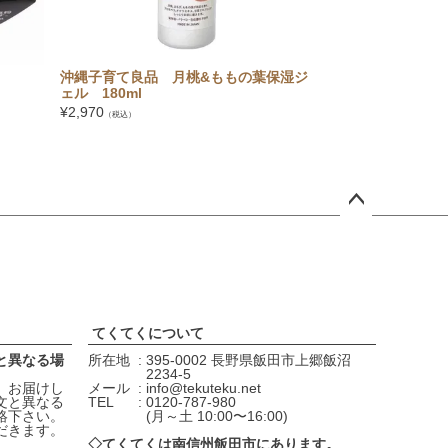
沖縄子育て良品 月桃&ももの葉保湿ジ
ハニードロップレ
ェル 180ml
カ 6粒入
¥
2,970
¥
1,080
（税込）
（税込）
ペー
ジト
ップ
へ
てくてくについて
と異なる場
所在地
395-0002 長野県飯田市上郷飯沼
2234-5
、お届けし
メール
info@tekuteku.net
文と異なる
TEL
0120-787-980
絡下さい。
(月～土 10:00〜16:00)
だきます。
◇てくてくは南信州飯田市にあります。