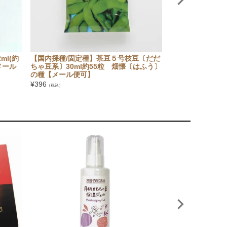
l(約
【国内採種/固定種】茶豆５号枝豆〔だだ
【国内採種/固定
メール
ちゃ豆系〕30ml約55粒 畑懐〔はふう〕
5ml(約900粒
の種【メール便可】
【メール便可】
¥
396
¥
341
（税込）
（税込）