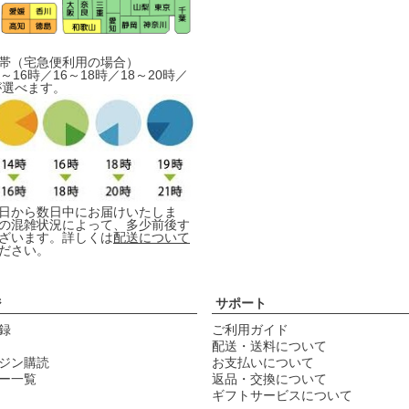
帯（宅急便利用の場合）
～16時／16～18時／18～20時／
が選べます。
日から数日中にお届けいたしま
の混雑状況によって、多少前後す
ざいます。詳しくは
配送について
ださい。
ジ
サポート
録
ご利用ガイド
配送・送料について
ジン購読
お支払いについて
ー一覧
返品・交換について
ギフトサービスについて