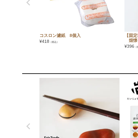
コスロン濾紙 8個入
【固定
畑懐
¥
418
（税込）
¥
396
（