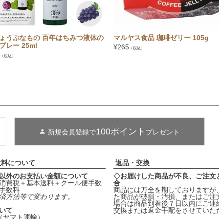
ょうぶなもの 百年はちみつ液体の
マルヤス食品 珈琲ゼリー 105g
レー 25ml
¥
265
（税込）
（税込）
100ポイント
新規会員登録で
プレゼント
数料について
返品・交換
以外のお支払い金額について
◇お届けした商品が不良、ご注文
消費税＋基本送料＋クール便手数
合
手数料
商品には万全を期しておりますが
済方法等で変わります。
た商品が破損・汚損、またはご注
場合は商品到着後７日以内にご連
いて
交換または返金手配をさせていた
料（ヤマト運輸）