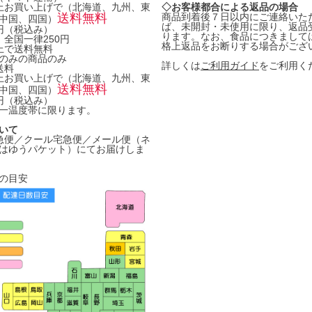
円以上お買い上げで（北海道、九州、東
◇お客様都合による返品の場合
送料無料
商品到着後７日以内にご連絡いた
中国、四国）
ば、未開封・未使用に限り、返品
0円（税込み）
ります。なお、食品につきまして
 全国一律250円
格上返品をお断りする場合がござ
以上で送料無料
のみの商品のみ
詳しくは
ご利用ガイド
をご利用く
送料
円以上お買い上げで（北海道、九州、東
送料無料
中国、四国）
0円（税込み）
一温度帯に限ります。
いて
急便／クール宅急便／メール便（ネ
はゆうパケット）にてお届けしま
の目安