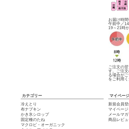
お届け時間
午前中／14
19～21時
ご注文の翌
す。ご注文
る場合がご
をご利用く
カテゴリー
マイペー
冷えとり
新規会員登
布ナプキン
マイページ
かき氷シロップ
メールマガ
固定種のたね
商品レビュ
マクロビ・オーガニック