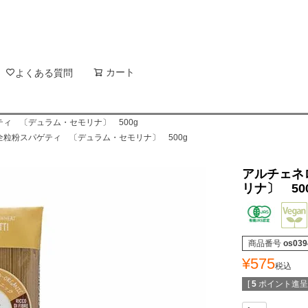
新着順
登録順
価格が
キーワードヒット順
検索
カート
検索
よくある質問
ィ 〔デュラム・セモリナ〕 500g
粒粉スパゲティ 〔デュラム・セモリナ〕 500g
アルチェネ
リナ〕 50
商品番号
os039
¥
575
税込
[
5
ポイント進呈 