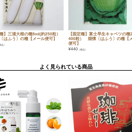
種】三浦大根の種8ml(約250粒）
【固定種】富士早生キャベツの種2m
〔はふう〕の種【メール便可】
400粒） 畑懐〔はふう〕の種【
便可】
税込）
¥
440
（税込）
よく見られている商品