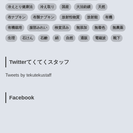
冷えとり健康法
冷え取り
国産
大法紡績
天然
布ナプキン
布製ナプキン
放射性物質
放射能
有機
有機栽培
服部みれい
検査済み
無添加
無着色
無農薬
生理
石けん
石鹸
絹
自然
通販
電磁波
靴下
Twitterてくてくスタッフ
Tweets by tekutekustaff
Facebook