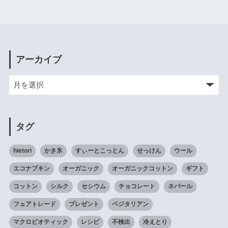
アーカイブ
タグ
hietori
かき氷
すぃーとこっとん
せっけん
ウール
エコナプキン
オーガニック
オーガニックコットン
ギフト
コットン
シルク
セシウム
チョコレート
ネパール
フェアトレード
プレゼント
ベジタリアン
マクロビオティック
レシピ
不検出
冷えとり