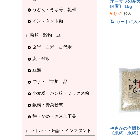
オーサワの充実
内産〕 1kg
うどん・そば等、乾麺
¥
3,078
税込
インスタント麺
カートに入
粉類・穀物・豆
玄米・白米・古代米
麦・雑穀
豆類
ごま・ゴマ加工品
小麦粉・パン粉・ミックス粉
穀粉・野菜粉末
餅・かゆ・お米加工品
やさかの有機
レトルト・缶詰・インスタント
〔米糀・米糀〕5