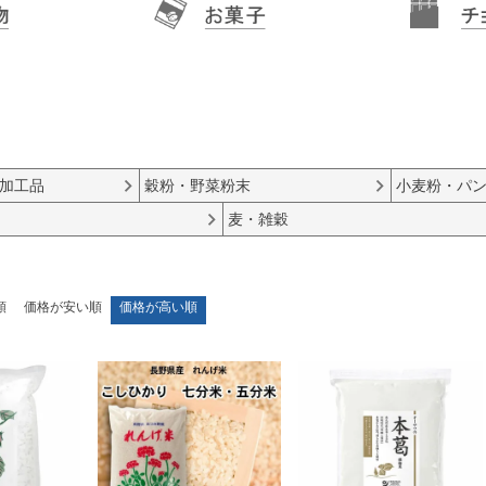
加工品
穀粉・野菜粉末
小麦粉・パ
麦・雑穀
順
価格が安い順
価格が高い順