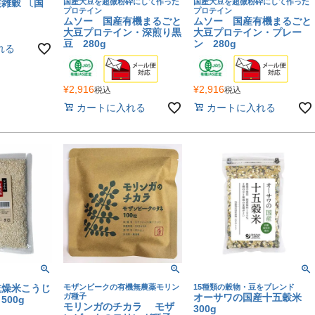
雑穀 〔国
国産大豆を超微粉砕にして作った
国産大豆を超微粉砕にして作った
プロテイン
プロテイン
ムソー 国産有機まるごと
ムソー 国産有機まるごと
大豆プロテイン・深煎り黒
大豆プロテイン・プレー
豆 280g
ン 280g
れる
¥
2,916
¥
2,916
税込
税込
カートに入れる
カートに入れる
乾燥米こうじ
モザンビークの有機無農薬モリン
15種類の穀物・豆をブレンド
ガ種子
オーサワの国産十五穀米
00g
モリンガのチカラ モザ
300g