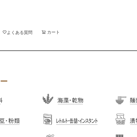
新着順
登録順
価格が安
キーワードヒット順
検索
カート
検索
よくある質問
ー