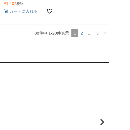
¥
1,404
税込
カートに入れる
1
2
…
5
88
件中
1
-
20
件表示