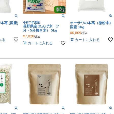
葛 (国産)
令和７年度産
オーサワの本葛（微粉末）
長野県産 れんげ米 （7
国産 1kg
分・5分搗き米） 5kg
¥
6,869
税込
¥
7,020
税込
れる
カートに入れる
カートに入れる