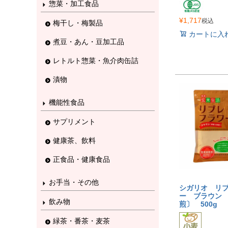
惣菜・加工食品
¥
1,717
税込
梅干し・梅製品
カートに入
煮豆・あん・豆加工品
レトルト惣菜・魚介肉缶詰
漬物
機能性食品
サプリメント
健康茶、飲料
正食品・健康食品
お手当・その他
シガリオ リ
ー ブラウン
飲み物
煎〕 500g
緑茶・番茶・麦茶