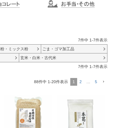
7
件中
1
-
7
件表示
ン粉・ミックス粉
ごま・ゴマ加工品
玄米・白米・古代米
7
件中
1
-
7
件表示
1
2
…
5
88
件中
1
-
20
件表示