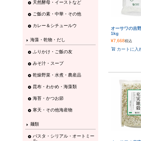
天然酵母・イーストなど
ご飯の素・中華・その他
カレー＆シチュールウ
オーサワの吉野本
1kg
海藻・乾物・だし
¥
7,668
税込
カートに入
ふりかけ・ご飯の友
みそ汁・スープ
乾燥野菜・水煮・農産品
昆布・わかめ・海藻類
海苔・かつお節
寒天・その他海産物
麺類
パスタ・シリアル・オートミー
ル