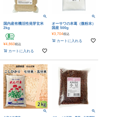
国内産有機活性発芽玄米
オーサワの本葛（微粉末）
2kg
国産 500g
¥
3,704
税込
カートに入れる
¥
4,860
税込
カートに入れる