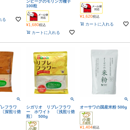
ンビークのモリンガ種子
100粒
¥
1,620
税込
れる
カートに入れる
¥
1,680
税込
カートに入れる
ブレフラワ
シガリオ リブレフラワ
オーサワの国産米粉 500g
 〔深煎り焙
ー ホワイト 〔浅煎り焙
煎〕 500g
¥
1,404
税込