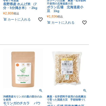
令和７年度産
ポラーノの五穀 農薬・化学肥料
長野県産 れんげ米 （7
不使用の北海道産小豆
ポラン広場 北海道産小
分・5分搗き米）・2kg
豆 1kg
¥
2,808
税込
¥
1,836
税込
カートに入れる
カートに入れる
沖縄県産モリンガの葉の部分のみ
農薬・化学肥料不使用の自然農法
を使用
で育った国産大豆 手前味噌づく
モリンガのチカラ パウ
りに