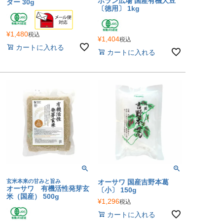
ポラン広場 国産有機大豆
ダー 30g
〔徳用〕 1kg
¥
1,480
税込
¥
1,404
税込
カートに入れる
カートに入れる
玄米本来の甘みと旨み
オーサワ 国産吉野本葛
オーサワ 有機活性発芽玄
〔小〕 150g
米（国産） 500g
¥
1,296
税込
カートに入れる