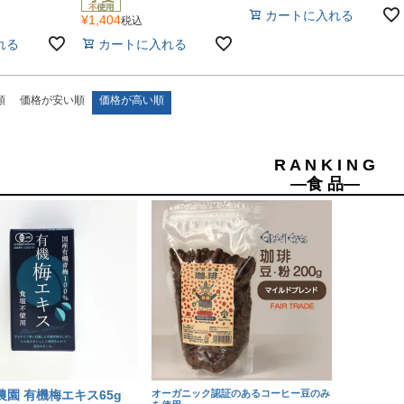
カートに入れる
¥
1,404
税込
れる
カートに入れる
順
価格が安い順
価格が高い順
R A N K I N G
―食 品―
農園 有機梅エキス65g
オーガニック認証のあるコーヒー豆のみ