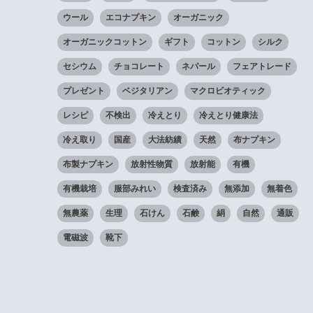
ウール
エコナプキン
オーガニック
オーガニックコットン
ギフト
コットン
シルク
セシウム
チョコレート
ネパール
フェアトレード
プレゼント
ベジタリアン
マクロビオティック
レシピ
不検出
冷えとり
冷えとり健康法
冷え取り
国産
大法紡績
天然
布ナプキン
布製ナプキン
放射性物質
放射能
有機
有機栽培
服部みれい
検査済み
無添加
無着色
無農薬
生理
石けん
石鹸
絹
自然
通販
電磁波
靴下