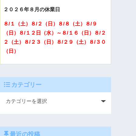
２０２６年８月の休業日
８/１（土）８/２（日）８/８（土）８/９
（日）８/１２日（水）～８/１６（日）８/２
２（土）８/２３（日）８/２９（土）８/３０
（日）
カテゴリー
最近の投稿