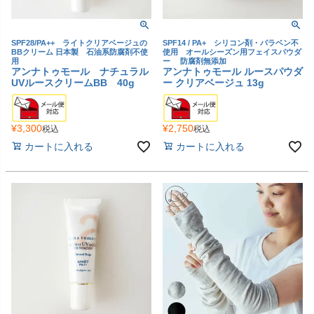
SPF28/PA++ ライトクリアベージュの
SPF14 / PA+ シリコン剤・パラベン不
BBクリーム 日本製 石油系防腐剤不使
使用 オールシーズン用フェイスパウダ
用
ー 防腐剤無添加
アンナトゥモール ナチュラル
アンナトゥモール ルースパウダ
UVルースクリームBB 40g
ー クリアベージュ 13g
¥
3,300
¥
2,750
税込
税込
カートに入れる
カートに入れる