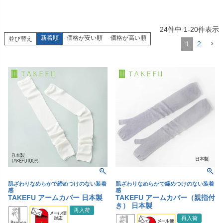
24
件中
1
-
20
件表示
新着順
価格が安い順
価格が高い順
並び替え
1
2
肌ざわりなめらかで締めつけのない装着
肌ざわりなめらかで締めつけのない装着
感
感
TAKEFU アームカバー 日本製
TAKEFU アームカバー（親指付
き） 日本製
再入荷
再入荷