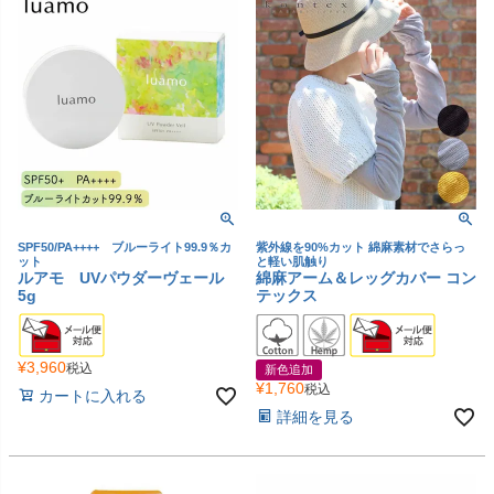
SPF50/PA++++ ブルーライト99.9％カ
紫外線を90%カット 綿麻素材でさらっ
ット
と軽い肌触り
ルアモ UVパウダーヴェール
綿麻アーム＆レッグカバー コン
5g
テックス
¥
3,960
税込
新色追加
¥
1,760
税込
カートに入れる
詳細を見る