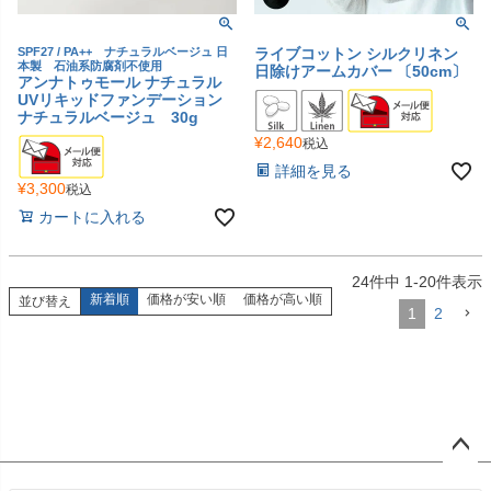
SPF27 / PA++ ナチュラルベージュ 日
ライブコットン シルクリネン
本製 石油系防腐剤不使用
日除けアームカバー 〔50cm〕
アンナトゥモール ナチュラル
UVリキッドファンデーション
ナチュラルベージュ 30g
¥
2,640
税込
詳細を見る
¥
3,300
税込
カートに入れる
24
件中
1
-
20
件表示
新着順
価格が安い順
価格が高い順
並び替え
1
2
ペー
ジト