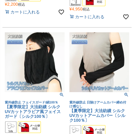
¥
2,200
税込
¥
4,950
税込
カートに入れる
カートに入れる
紫外線防止 フェイスガード/絹100％
紫外線防止 日除けアームカバー締め付
【夏季限定】大法紡績 シルク
け感なし
【夏季限定】大法紡績 シルク
UVカットアラビア風フェイス
UVカットアームカバー〔シル
ガード〔シルク100％〕
ク100％〕