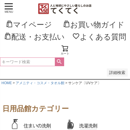
MENU
並び順
新着順
マイページ
お買い物ガイド
登録順
価格が安い順
配送・お支払い
よくある質問
価格が高い順
優先度順
レビュー順
キーワードヒット順
カート
検索
詳細検索
HOME
アメニティ・コスメ・タオル館
サンケア〔UVケア〕
日用品館カテゴリー