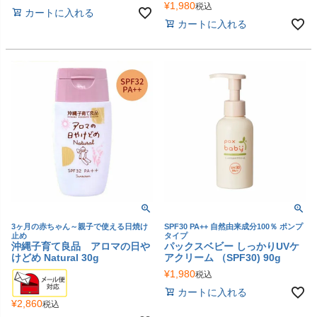
¥
1,980
税込
カートに入れる
カートに入れる
3ヶ月の赤ちゃん～親子で使える日焼け
SPF30 PA++ 自然由来成分100％ ポンプ
止め
タイプ
沖縄子育て良品 アロマの日や
パックスベビー しっかりUVケ
けどめ Natural 30g
アクリーム （SPF30) 90g
¥
1,980
税込
カートに入れる
¥
2,860
税込