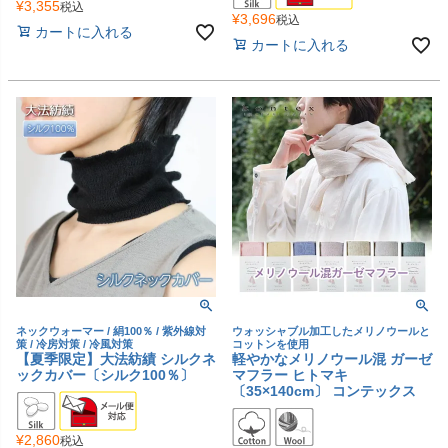
¥
3,355
税込
¥
3,696
税込
カートに入れる
カートに入れる
ネックウォーマー / 絹100％ / 紫外線対
ウォッシャブル加工したメリノウールと
策 / 冷房対策 / 冷風対策
コットンを使用
【夏季限定】大法紡績 シルクネ
軽やかなメリノウール混 ガーゼ
ックカバー〔シルク100％〕
マフラー ヒトマキ
〔35×140cm〕 コンテックス
¥
2,860
税込