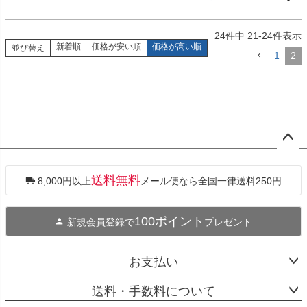
24
件中
21
-
24
件表示
新着順
価格が安い順
価格が高い順
並び替え
1
2
ペー
ジト
ップ
送料無料
8,000円以上
メール便なら全国一律送料250円
へ
100ポイント
新規会員登録で
プレゼント
お支払い
送料・手数料について