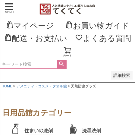
MENU
並び順
新着順
マイページ
お買い物ガイド
登録順
価格が安い順
配送・お支払い
よくある質問
価格が高い順
優先度順
レビュー順
キーワードヒット順
カート
検索
詳細検索
HOME
アメニティ・コスメ・タオル館
天然防虫グッズ
日用品館カテゴリー