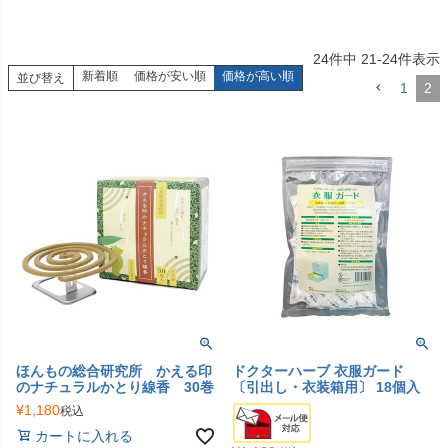
24
件中
21
-
24
件表示
新着順
価格が安い順
価格が高い順
並び替え
1
2
ほんもの総合研究所 かえる印
ドクターハーブ 衣服ガード
のナチュラルかとり線香 30巻
〔引出し・衣装箱用〕 18個入
¥
1,180
税込
カートに入れる