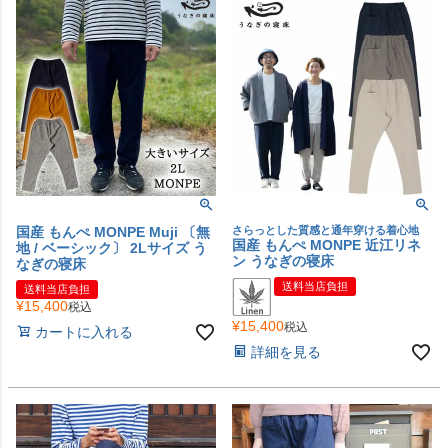
国産 もんぺ MONPE Muji 〔無
さらっとした質感と通年穿ける着心地
国産 もんぺ MONPE 近江リネ
地 / ベーシック〕 2Lサイズ う
ン うなぎの寝床
なぎの寝床
送料当店負担
送料当店負担
¥
15,400
税込
¥
15,400
税込
カートに入れる
詳細を見る