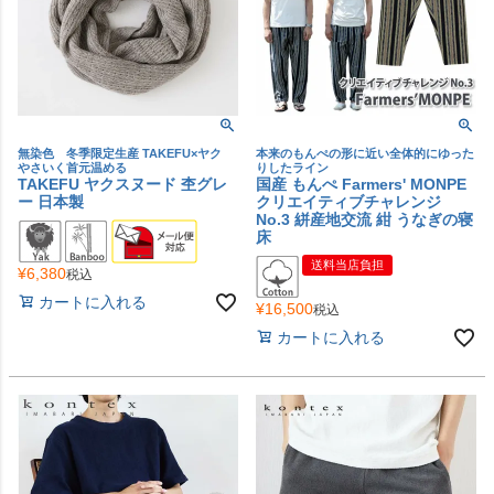
無染色 冬季限定生産 TAKEFU×ヤク
本来のもんぺの形に近い全体的にゆった
やさいく首元温める
りしたライン
TAKEFU ヤクスヌード 杢グレ
国産 もんぺ Farmers' MONPE
ー 日本製
クリエイティブチャレンジ
No.3 絣産地交流 紺 うなぎの寝
床
送料当店負担
¥
6,380
税込
カートに入れる
¥
16,500
税込
カートに入れる