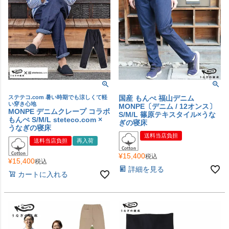
ステテコ.com 暑い時期でも涼しくて軽
国産 もんぺ 福山デニム
い穿き心地
MONPE〔デニム / 12オンス〕
MONPE デニムクレープ コラボ
S/M/L 篠原テキスタイル×うな
もんぺ S/M/L steteco.com ×
ぎの寝床
うなぎの寝床
送料当店負担
送料当店負担
再入荷
¥
15,400
税込
¥
15,400
税込
詳細を見る
カートに入れる