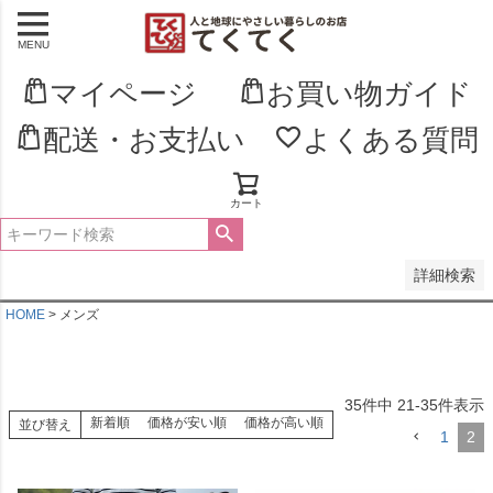
MENU
並び順
新着順
マイページ
お買い物ガイド
登録順
価格が安い順
配送・お支払い
よくある質問
価格が高い順
優先度順
レビュー順
キーワードヒット順
カート
検索
詳細検索
HOME
メンズ
35
件中
21
-
35
件表示
新着順
価格が安い順
価格が高い順
並び替え
1
2