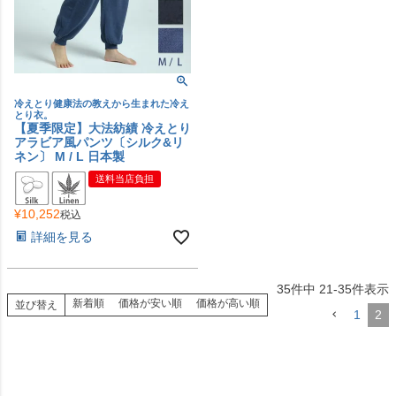
冷えとり健康法の教えから生まれた冷え
とり衣。
【夏季限定】大法紡績 冷えとり
アラビア風パンツ〔シルク&リ
ネン〕 M / L 日本製
送料当店負担
¥
10,252
税込
詳細を見る
35
件中
21
-
35
件表示
新着順
価格が安い順
価格が高い順
並び替え
1
2