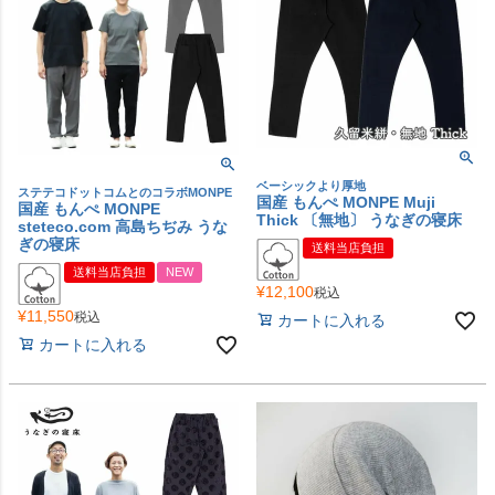
ベーシックより厚地
ステテコドットコムとのコラボMONPE
国産 もんぺ MONPE Muji
国産 もんぺ MONPE
Thick 〔無地〕 うなぎの寝床
steteco.com 高島ちぢみ うな
ぎの寝床
送料当店負担
送料当店負担
NEW
¥
12,100
税込
¥
11,550
税込
カートに入れる
カートに入れる