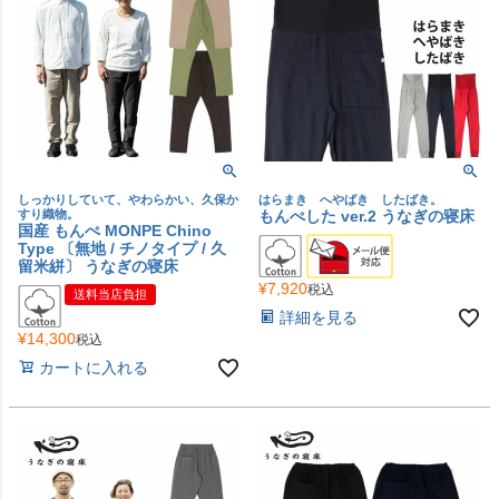
しっかりしていて、やわらかい、久保か
はらまき へやばき したばき。
すり織物。
もんぺした ver.2 うなぎの寝床
国産 もんぺ MONPE Chino
Type 〔無地 / チノタイプ / 久
留米絣〕 うなぎの寝床
¥
7,920
税込
送料当店負担
詳細を見る
¥
14,300
税込
カートに入れる