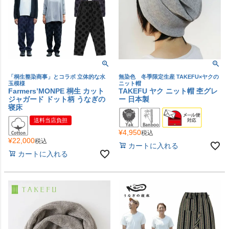
「桐生整染商事」とコラボ 立体的な水
無染色 冬季限定生産 TAKEFU×ヤクの
玉模様
ニット帽
Farmers’MONPE 桐生 カット
TAKEFU ヤク ニット帽 杢グレ
ジャガード ドット柄 うなぎの
ー 日本製
寝床
送料当店負担
¥
4,950
税込
¥
22,000
税込
カートに入れる
カートに入れる