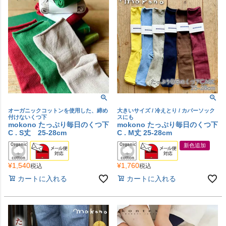
オーガニックコットンを使用した、締め
大きいサイズ / 冷えとり / カバーソック
付けないくつ下
スにも
mokono たっぷり毎日のくつ下
mokono たっぷり毎日のくつ下
C . S丈 25-28cm
C . M丈 25-28cm
新色追加
¥
1,540
¥
1,760
税込
税込
カートに入れる
カートに入れる