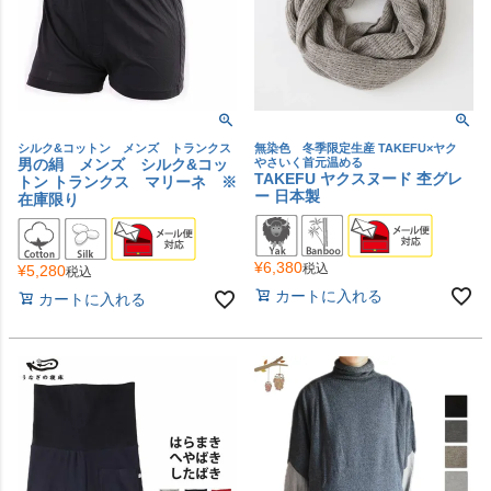
シルク&コットン メンズ トランクス
無染色 冬季限定生産 TAKEFU×ヤク
男の絹 メンズ シルク&コッ
やさいく首元温める
TAKEFU ヤクスヌード 杢グレ
トン トランクス マリーネ ※
ー 日本製
在庫限り
¥
6,380
税込
¥
5,280
税込
カートに入れる
カートに入れる