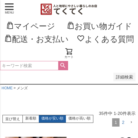
MENU
並び順
新着順
マイページ
お買い物ガイド
登録順
価格が安い順
配送・お支払い
よくある質問
価格が高い順
優先度順
レビュー順
キーワードヒット順
カート
検索
詳細検索
HOME
メンズ
35
件中
1
-
20
件表示
新着順
価格が安い順
価格が高い順
並び替え
1
2