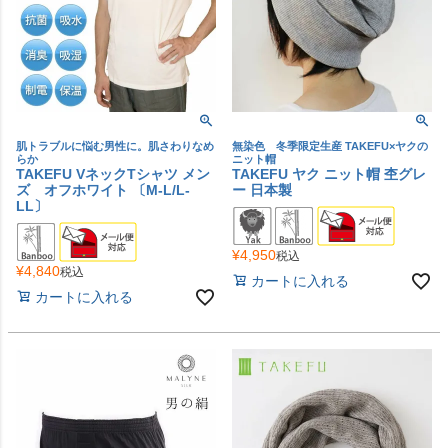
肌トラブルに悩む男性に。肌さわりなめ
無染色 冬季限定生産 TAKEFU×ヤクの
らか
ニット帽
TAKEFU VネックTシャツ メン
TAKEFU ヤク ニット帽 杢グレ
ズ オフホワイト 〔M-L/L-
ー 日本製
LL〕
¥
4,950
税込
¥
4,840
税込
カートに入れる
カートに入れる