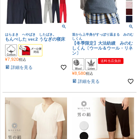
はらまき へやばき したばき。
首から上半身がすっぽり温まる みのむ
もんぺした ver.2 うなぎの寝床
しくん
【冬季限定】大法紡績 みのむ
しくん〔ウール＆ウール・リネ
ン〕
¥
7,920
税込
送料当店負担
詳細を見る
¥
8,580
税込
詳細を見る