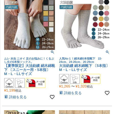
ムレ 水虫 ニオイ 足のお悩みに！くるぶ
人気No１！絹木綿5本指靴下 22-
し丈の5本指ソックス。
24cm、24-26cm、26-29cm
【夏季限定】大法紡績 絹木綿靴
大法紡績 絹木綿靴下 〔5本指〕
下 〔スニーカー用・5本指〕
M・L・LLサイズ
M・L・LLサイズ
¥
1,265
〜
¥
1,320
税込
¥
1,199
税込
詳細を見る
詳細を見る