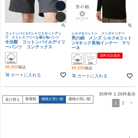
コットンパイルTシャツとセットアッ
シルク&コットン メンズインナー
プ ストレスフリーな着心地パンツ
男の絹 メンズ シルク&コット
今治製 コットンパイルデイリ
ンVネック長袖インナー マリ
ーパンツ コンテックス
ーネ
送料当店負担
¥
8,800
税込
¥
9,680
税込
カートに入れる
カートに入れる
35
件中
1
-
20
件表示
新着順
価格が安い順
価格が高い順
並び替え
1
2