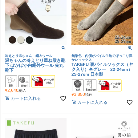
冷えとり温ちゃん 絹＆ウール
無染色 内側がパイル生地でほっこり温
温ちゃんの冷えとり重ね履き靴
かいソックス
TAKEFU 裏パイルソックス（ヤ
下 ぽかぽか内絹外ウール 先丸
ク入り）杢グレー 22-24cm /
靴下
25-27cm 日本製
¥
2,640
税込
¥
3,850
税込
カートに入れる
カートに入れる