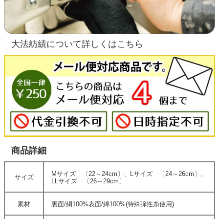
大法紡績について詳しくはこちら
商品詳細
Mサイズ 〔22～24cm〕、Lサイズ 〔24～26cm〕、
サイズ
LLサイズ 〔26～29cm〕
素材
裏面/絹100%表面/綿100%(特殊弾性糸使用)