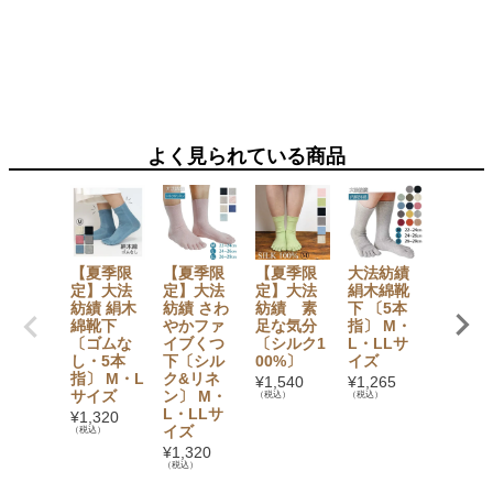
kg×4袋
入〕 【
凍】
¥
11,23
（税込）
よく見られている商品
【夏季限
【夏季限
【夏季限
大法紡績
TAKEF
定】大法
定】大法
定】大法
絹木綿靴
たびソ
紡績 絹木
紡績 さわ
紡績 素
下 〔5本
クス 23
綿靴下
やかファ
足な気分
指〕 M・
5cm 
〔ゴムな
イブくつ
〔シルク1
L・LLサ
製
し・5本
下〔シル
00%〕
イズ
¥
1,980
指〕 M・L
ク&リネ
（税込）
¥
1,540
¥
1,265
サイズ
ン〕 M・
（税込）
（税込）
L・LLサ
¥
1,320
イズ
（税込）
¥
1,320
（税込）