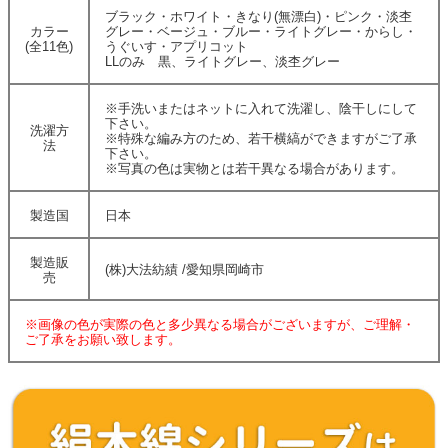
ブラック・ホワイト・きなり(無漂白)・ピンク・淡杢
カラー
グレー・ベージュ・ブルー・ライトグレー・からし・
(全11色)
うぐいす・アプリコット
LLのみ 黒、ライトグレー、淡杢グレー
※手洗いまたはネットに入れて洗濯し、陰干しにして
下さい。
洗濯方
※特殊な編み方のため、若干横縞ができますがご了承
法
下さい。
※写真の色は実物とは若干異なる場合があります。
製造国
日本
製造販
(株)大法紡績 /愛知県岡崎市
売
※画像の色が実際の色と多少異なる場合がございますが、ご理解・
ご了承をお願い致します。