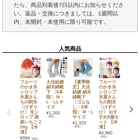
たら、商品到着後7日以内にお知らせくださ
い。返品・交換につきましては、1週間以
内、未開封・未使用に限り可能です。
人気商品
フルーツ
大法紡績
【夏季限
フルーツ
フルー
のかき氷
絹木綿靴
定】大法
のかき氷
のかき
シロップ
下 〔5本
紡績 絹木
シロップ
シロッ
氷屋さん
指〕 M・
綿靴下
氷屋さん
氷屋さ
ちの削氷
L・LLサ
〔ゴムな
ちの削氷
ちの削
〔けずり
イズ
し・5本
〔けずり
〔けず
ひ〕 生シ
指〕 M・L
ひ〕 おす
ひ〕 生
¥
1,265
ロップ 国
サイズ
すめ5個セ
ロップ 
（税込）
産いちご 2
ット 【冷
徳用4k
¥
1,320
50g 【冷
凍】
ット【
（税込）
凍】
べる４
¥
4,980
の味】 
（税込）
¥
994
（税込）