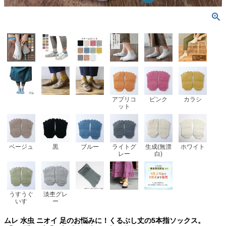
アプリコ
ピンク
カラシ
ット
ベージュ
黒
ブルー
ライトグ
生成(無漂
ホワイト
レー
白)
うすうぐ
淡杢グレ
いす
ー
ムレ 水虫 ニオイ 足のお悩みに！くるぶし丈の5本指ソックス。