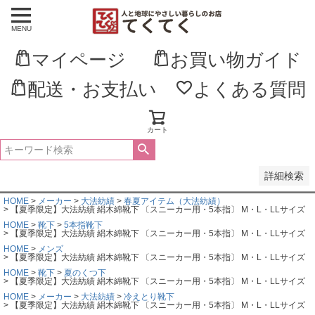
MENU
並び順
新着順
マイページ
お買い物ガイド
登録順
価格が安い順
価格が高い順
配送・お支払い
よくある質問
優先度順
レビュー順
キーワードヒット順
カート
検索
詳細検索
HOME
メーカー
大法紡績
春夏アイテム（大法紡績）
【夏季限定】大法紡績 絹木綿靴下 〔スニーカー用・5本指〕 M・L・LLサイズ
HOME
靴下
5本指靴下
【夏季限定】大法紡績 絹木綿靴下 〔スニーカー用・5本指〕 M・L・LLサイズ
HOME
メンズ
【夏季限定】大法紡績 絹木綿靴下 〔スニーカー用・5本指〕 M・L・LLサイズ
HOME
靴下
夏のくつ下
【夏季限定】大法紡績 絹木綿靴下 〔スニーカー用・5本指〕 M・L・LLサイズ
HOME
メーカー
大法紡績
冷えとり靴下
【夏季限定】大法紡績 絹木綿靴下 〔スニーカー用・5本指〕 M・L・LLサイズ