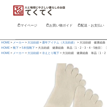
マイページ
お買い物ガイド
配送・お支払い
HOME
メーカー
大法紡績
通年アイテム（大法紡績）
大法紡績 健康組曲 
HOME
靴下
5本指靴下
大法紡績 健康組曲 単品〔1・2・3・4・5枚目〕 
HOME
メーカー
大法紡績
冷えとり靴下
大法紡績 健康組曲 単品〔1・2・