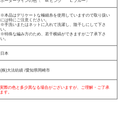
ボーダーラインの色〔 M:ピンク L:ブルー〕
※本品はデリケートな極細糸を使用していますので取り扱い
には特にご注意ください。
※手洗いまたはネットに入れて洗濯し、陰干しにして下さ
い。
※特殊な編み方のため、若干横縞ができますがご了承下さ
い。
日本
(株)大法紡績 /愛知県岡崎市
実際の色と多少異なる場合がございますが、ご理解・ご了承
ます。