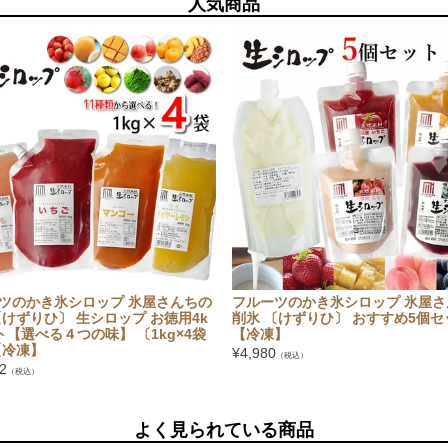
人気商品
ツのかき氷シロップ 氷屋さんちの
フルーツのかき氷シロップ 氷屋さ
〔けずりひ〕 生シロップ お徳用4k
削氷 〔けずりひ〕 おすすめ5個セ
ト【選べる４つの味】 〔1kg×4袋
【冷凍】
【冷凍】
¥
4,980
（税込）
2
（税込）
よく見られている商品