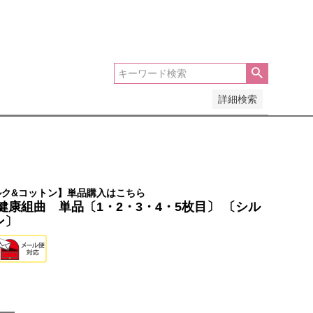
安い順
価格が高い順
優先度順
レビュー順
詳細検索
ルク&コットン】単品購入はこちら
健康組曲 単品〔1・2・3・4・5枚目〕 〔シル
ン〕