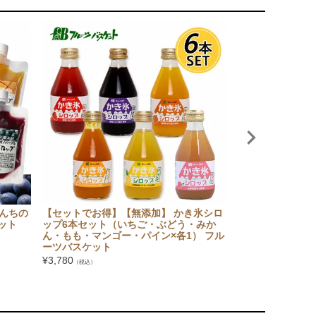
んちの
【セットでお得】【無添加】 かき氷シロ
大法紡績 絹木綿靴
ット
ップ6本セット（いちご・ぶどう・みか
Lサイズ
ん・もも・マンゴー・パイン×各1） フル
¥
1,265
（税込）
ーツバスケット
¥
3,780
（税込）