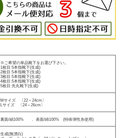
※ご希望の単品靴下をお選び下さい。
1枚目:5本指靴下(生成)
2枚目:5本指靴下(生成)
3枚目:5本指靴下(生成)
4枚目:5本指靴下(生成)
5枚目:先丸靴下(生成)
Mサイズ 〔22～24cm〕
Lサイズ 〔24～26cm〕
裏面/絹100% 、表面/綿100% (特殊弾性糸使用)
生成(無漂白)