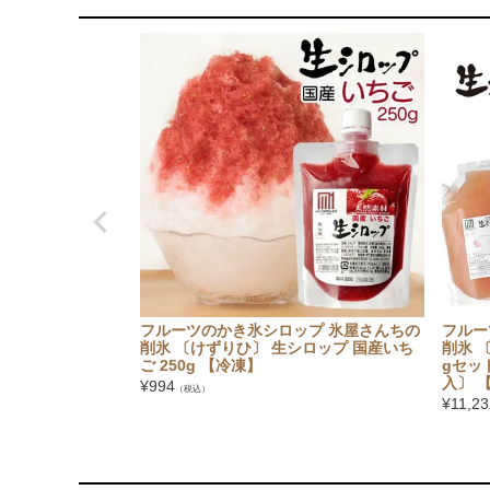
フルーツのかき氷シロップ 氷屋さんちの
フルー
削氷 〔けずりひ〕 生シロップ 国産いち
削氷 
ご 250g 【冷凍】
gセッ
入〕 
¥
994
（税込）
¥
11,23