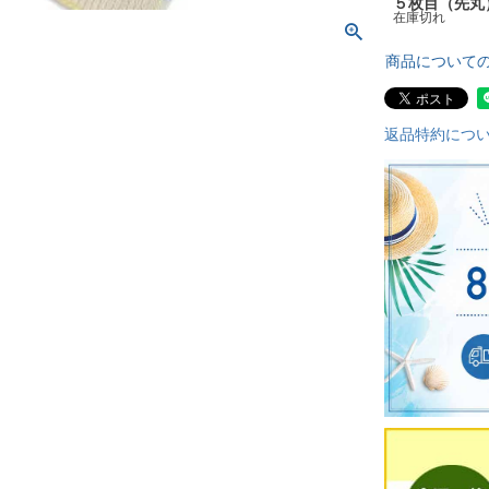
５枚目（先丸
在庫切れ
商品について
返品特約につ