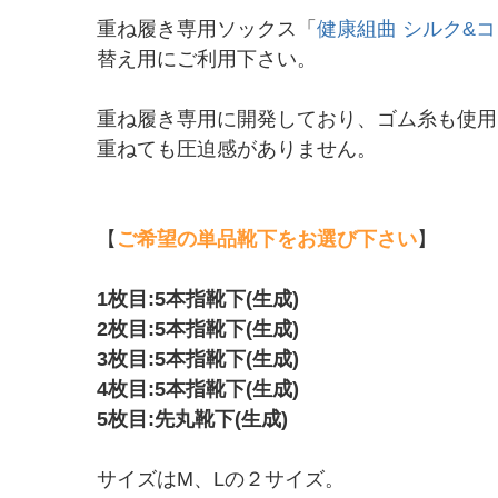
重ね履き専用ソックス「
健康組曲 シルク&
替え用にご利用下さい。
重ね履き専用に開発しており、ゴム糸も使用
重ねても圧迫感がありません。
【
ご希望の単品靴下をお選び下さい
】
1枚目:5本指靴下(生成)
2枚目:5本指靴下(生成)
3枚目:5本指靴下(生成)
4枚目:5本指靴下(生成)
5枚目:先丸靴下(生成)
サイズはM、Lの２サイズ。