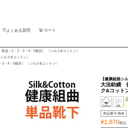
新着順
登録順
価格が
キーワードヒット順
検索
カート
検索
よくある質問
単品〔1・2・3・4・5枚目〕 〔シルク&コットン〕
〔シルク&コットン〕
3・4・5枚目〕 〔シルク&コットン〕
【健康組曲シ
大法紡績 
ク&コット
商品番号
th-6
¥
1,870
税込