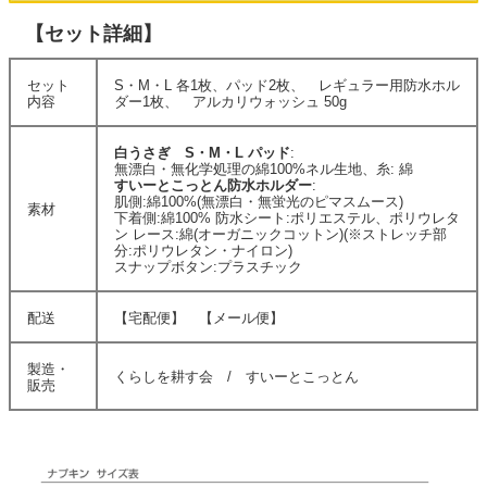
【セット詳細】
セット
S・M・L 各1枚、パッド2枚、 レギュラー用防水ホル
内容
ダー1枚、 アルカリウォッシュ 50g
白うさぎ S・M・L パッド
:
無漂白・無化学処理の綿100%ネル生地、糸: 綿
すいーとこっとん防水ホルダー
:
肌側:綿100%(無漂白・無蛍光のピマスムース)
素材
下着側:綿100% 防水シート:ポリエステル、ポリウレタ
ン レース:綿(オーガニックコットン)(※ストレッチ部
分:ポリウレタン・ナイロン)
スナップボタン:プラスチック
配送
【宅配便】 【メール便】
製造・
くらしを耕す会 / すいーとこっとん
販売