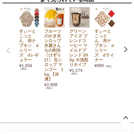
すぃーと
フルーツ
グリーン
すぃーと
フルー
こっと
のかき氷
アイズ ブ
こっと
のかき
ん 布ナ
シロップ
レンドコ
ん 布ナ
シロッ
プキン d
氷屋さん
ーヒー マ
プキン d
氷屋さ
シリー
ちの削氷
イルドブ
シリー
ちの削
ズ dレギ
〔けずり
レンド 20
ズ dライ
〔けず
ュラー
ひ〕 生シ
0g ※浅煎
ナー
ひ〕 生
ロップ マ
りタイプ
ロップ 
¥
1,656
¥
880
（税込）
ンゴー 1
ンゴー
（税込）
¥
1,274
kg 【冷
50g 【
（税込）
凍】
凍】
¥
2,808
¥
929
（税
（税込）
ペー
ジト
ップ