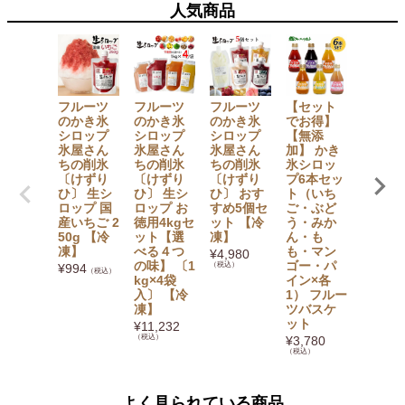
人気商品
フルーツ
フルーツ
フルーツ
【セット
大法紡
のかき氷
のかき氷
のかき氷
でお得】
絹木綿
シロップ
シロップ
シロップ
【無添
下 〔5
氷屋さん
氷屋さん
氷屋さん
加】 かき
指〕 M
ちの削氷
ちの削氷
ちの削氷
氷シロッ
L・LL
〔けずり
〔けずり
〔けずり
プ6本セッ
イズ
ひ〕 生シ
ひ〕 生シ
ひ〕 おす
ト（いち
¥
1,265
ロップ 国
ロップ お
すめ5個セ
ご・ぶど
（税込）
産いちご 2
徳用4kgセ
ット 【冷
う・みか
50g 【冷
ット【選
凍】
ん・も
凍】
べる４つ
も・マン
¥
4,980
の味】 〔1
ゴー・パ
（税込）
¥
994
（税込）
kg×4袋
イン×各
入〕 【冷
1） フルー
凍】
ツバスケ
ット
¥
11,232
（税込）
¥
3,780
（税込）
よく見られている商品