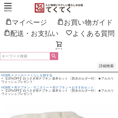
MENU
並び順
新着順
マイページ
お買い物ガイド
登録順
価格が安い順
価格が高い順
配送・お支払い
よくある質問
優先度順
レビュー順
キーワードヒット順
カート
検索
詳細検索
HOME
メーカー
くらしを耕す会
【10%OFF】白うさぎ布ナプキン 基本セット 〔防水ホルダー付〕 ★アルカリ
ウォッシュプレゼント
HOME
布ナプキン・サニタリー
布ナプキン
おすすめセット
【10%OFF】白うさぎ布ナプキン 基本セット 〔防水ホルダー付〕 ★アルカリ
ウォッシュプレゼント