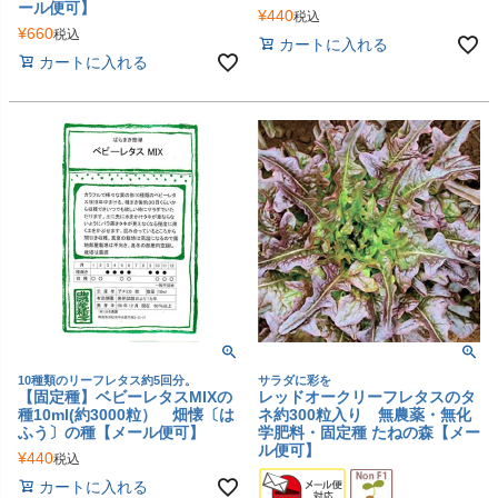
ール便可】
¥
440
税込
¥
660
税込
カートに入れる
カートに入れる
10種類のリーフレタス約5回分。
サラダに彩を
【固定種】ベビーレタスMIXの
レッドオークリーフレタスのタ
種10ml(約3000粒） 畑懐〔は
ネ約300粒入り 無農薬・無化
ふう〕の種【メール便可】
学肥料・固定種 たねの森【メー
ル便可】
¥
440
税込
カートに入れる