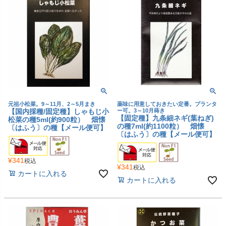
元祖小松菜。9～11月、2～5月まき
薬味に用意しておきたい定番。プランタ
【国内採種/固定種】しゃもじ小
ー可。3～10月蒔き
【固定種】九条細ネギ(葉ねぎ)
松菜の種5ml(約900粒） 畑懐
の種7ml(約1100粒） 畑懐
〔はふう〕の種【メール便可】
〔はふう〕の種【メール便可】
¥
341
税込
¥
341
税込
カートに入れる
カートに入れる