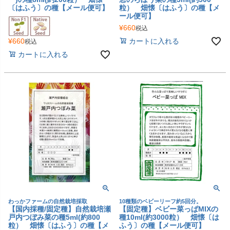
〔はふう〕の種【メール便可】
粒） 畑懐〔はふう〕の種【メ
ール便可】
¥
660
税込
¥
660
カートに入れる
税込
カートに入れる
わっかファームの自然栽培採取
10種類のベビーリーフ約5回分。
【国内採種/固定種】自然栽培瀬
【固定種】ベビー菜っぱMIXの
戸内つぼみ菜の種5ml(約800
種10ml(約3000粒） 畑懐〔は
粒） 畑懐〔はふう〕の種【メ
ふう〕の種【メール便可】