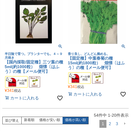
半日陰で育つ。プランターでも。４～９
香り良し、どんどん摘める。
月蒔き
【固定種】中葉春菊の種
【国内採取/固定種】三ツ葉の種
15ml(約1800粒） 畑懐〔はふ
5ml(約1000粒） 畑懐〔はふ
う〕の種【メール便可】
う〕の種【メール便可】
¥
341
税込
¥
341
税込
カートに入れる
カートに入れる
54
件中
1
-
20
件表示
新着順
価格が安い順
価格が高い順
並び替え
1
2
3