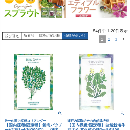
54
件中
1
-
20
件表示
新着順
価格が安い順
価格が高い順
並び替え
1
2
3
唯一の国内採種コリアンダー
瀬戸内採取組合の自然栽培種
【国内採種/固定種】錦海パクチ
【国内採種/固定種】自然栽培牛
ー)の種8ml(約200粒） 畑懐
窓のらぼう菜の種3ml(約500