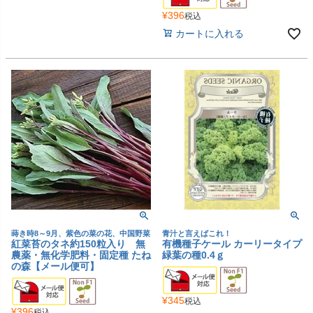
¥
396
税込
カートに入れる
蒔き時8～9月、紫色の菜の花、中国野菜
青汁と言えばこれ！
紅菜苔のタネ約150粒入り 無
有機種子ケール カーリータイプ
農薬・無化学肥料・固定種 たね
緑葉の種0.4ｇ
の森【メール便可】
¥
345
税込
¥
396
税込