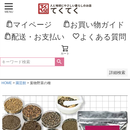
MENU
並び順
新着順
マイページ
お買い物ガイド
登録順
価格が安い順
配送・お支払い
よくある質問
価格が高い順
優先度順
レビュー順
キーワードヒット順
カート
検索
詳細検索
HOME
園芸館
葉物野菜の種