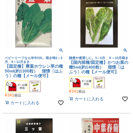
ベビーリーフなら年中OK。蒔き時2～3
雑煮や煮浸しに。3～5月、９～10月蒔き
月、9～11月まき
【国内採種/固定種】かつお菜の
【固定種】豊葉ホウレン草の種
種5ml(約1400粒） 畑懐〔は
50ml(約1300粒） 畑懐〔はふ
ふう〕の種【メール便可】
う〕の種【メール便可】
¥
341
税込
¥
341
税込
カートに入れる
カートに入れる