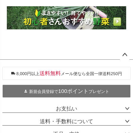
ペー
ジト
ップ
送料無料
8,000円以上
メール便なら全国一律送料250円
へ
100ポイント
新規会員登録で
プレゼント
お支払い
送料・手数料について