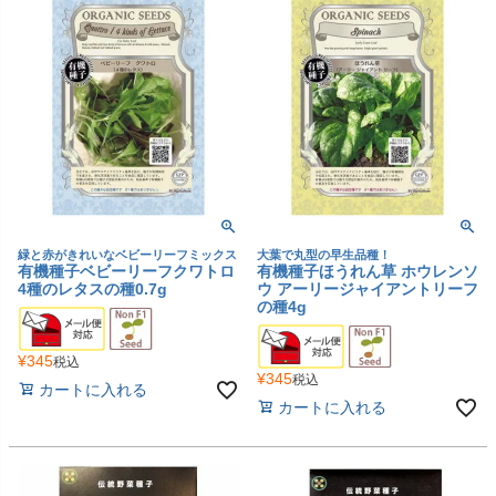
緑と赤がきれいなベビーリーフミックス
大葉で丸型の早生品種！
有機種子ベビーリーフクワトロ
有機種子ほうれん草 ホウレンソ
4種のレタスの種0.7g
ウ アーリージャイアントリーフ
の種4g
¥
345
税込
¥
345
税込
カートに入れる
カートに入れる