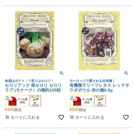
食感はポテト！？香りはセロリ！
ヨーロッパで愛される在来種！
セロリアック 根セロリ セロリ
有機種子リーフレタス レッドサ
ラブ (モナーク）の種約100粒
ラダボウル 赤の種0.6g
¥
345
¥
345
税込
税込
カートに入れる
カートに入れる