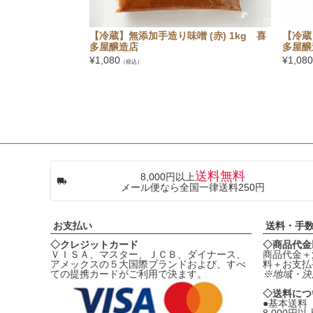
【冷蔵】無添加手造り味噌 (赤) 1kg 喜
【冷蔵
多屋醸造店
多屋醸
¥
1,080
¥
1,080
（税込）
送料無料
8,000円以上
メール便なら全国一律送料250円
お支払い
送料・手
◇クレジットカード
◇商品代金
ＶＩＳＡ、マスター、ＪＣＢ、ダイナース、
商品代金＋
アメックスの５大国際ブランドおよび、すべ
料＋お支払
ての提携カードがご利用で決ます。
※地域・決
◇送料につ
●基本送
8,000