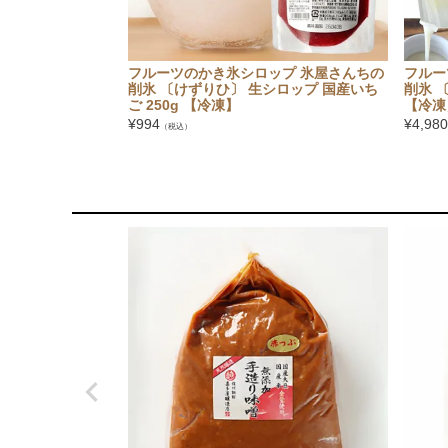
フルーツのかき氷シロップ 氷屋さんちの
フルー
削氷 〔けずりひ〕 生シロップ 国産いち
削氷 
ご 250g 【冷凍】
【冷凍
¥
994
¥
4,980
（税込）