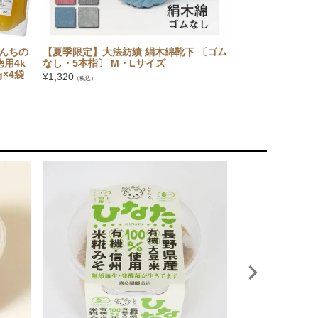
んちの
【夏季限定】大法紡績 絹木綿靴下 〔ゴム
【セットでお得】
用4k
なし・5本指〕 M・Lサイズ
ップ6本セット（
×4袋
ん・もも・マンゴ
¥
1,320
（税込）
ーツバスケット
¥
3,780
（税込）