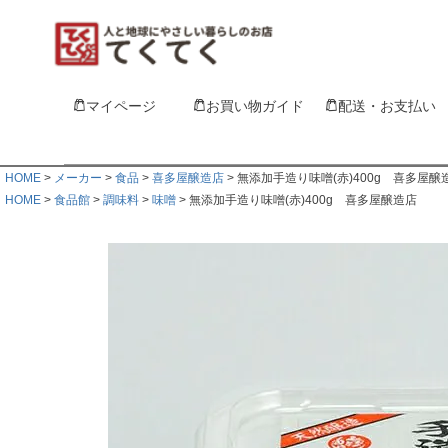
マイページ
お買い物ガイド
配送・お支払い
HOME
メーカー
食品
喜多屋醸造店
無添加手造り味噌(赤)400g 喜多屋醸
HOME
食品館
調味料
味噌
無添加手造り味噌(赤)400g 喜多屋醸造店