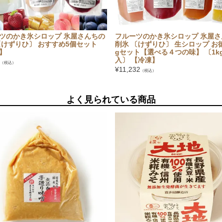
ツのかき氷シロップ 氷屋さんちの
フルーツのかき氷シロップ 氷屋さ
〔けずりひ〕 おすすめ5個セット
削氷 〔けずりひ〕 生シロップ お徳
】
gセット【選べる４つの味】 〔1kg
入〕 【冷凍】
（税込）
¥
11,232
（税込）
よく見られている商品