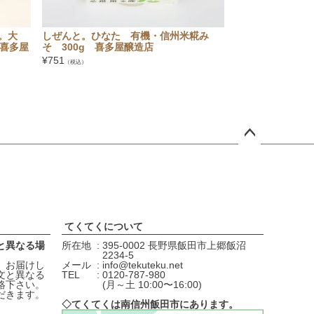
。大
しぜんと。ひなた 有機・信州米糀み
日東醸造 三河白だ
 喜多屋
そ 300g 喜多屋醸造店
¥
1,404
（税込）
¥
751
（税込）
ペー
ジト
ップ
へ
てくてくについて
と異なる場
所在地
395-0002 長野県飯田市上郷飯沼
2234-5
、お届けし
メール
info@tekuteku.net
文と異なる
TEL
0120-787-980
絡下さい。
(月～土 10:00〜16:00)
だきます。
◇てくてくは南信州飯田市にあります。