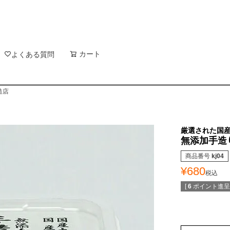
新着順
登録順
価格が
キーワードヒット順
検索
カート
検索
よくある質問
造店
厳選された国
無添加手造り
商品番号
kj04
¥
680
税込
[
6
ポイント進呈 