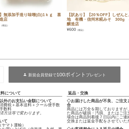
】無添加手造り味噌(白)1ｋｇ 喜
【訳あり】【20％OFF】しぜんと
造店
地 有機・信州米糀みそ 300g
醸造店
（税込）
¥
600
（税込）
100ポイント
新規会員登録で
プレゼント
数料について
返品・交換
以外のお支払い金額について
◇お届けした商品が不良、ご注文
消費税＋基本送料＋クール便手数
合
手数料
商品には万全を期しておりますが
済方法等で変わります。
た商品が破損・汚損、またはご注
場合は商品到着後７日以内にご連
いて
交換または返金手配をさせていた
料（ヤマト運輸）
円以上お買い上げで（北海道、九州、東
◇お客様都合による返品の場合