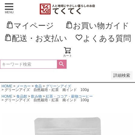
MENU
並び順
新着順
マイページ
お買い物ガイド
登録順
価格が安い順
価格が高い順
配送・お支払い
よくある質問
優先度順
レビュー順
キーワードヒット順
カート
検索
詳細検索
HOME
メーカー
食品
グリーンアイズ
グリーンアイズ 自然栽培・紅茶 南インド 100g
HOME
食品館
飲み物
紅茶・ココア・穀物コーヒー
グリーンアイズ 自然栽培・紅茶 南インド 100g