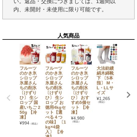
い。返品・交換につきましては、1週間以
内、未開封・未使用に限り可能です。
人気商品
フルーツ
フルーツ
フルーツ
大法紡績
【セッ
のかき氷
のかき氷
のかき氷
絹木綿靴
でお得
シロップ
シロップ
シロップ
下 〔5本
【無添
氷屋さん
氷屋さん
氷屋さん
指〕 M・
加】 か
ちの削氷
ちの削氷
ちの削氷
L・LLサ
氷シロ
〔けずり
〔けずり
〔けずり
イズ
プ6本
ひ〕 生シ
ひ〕 生シ
ひ〕 おす
ト（い
¥
1,265
ロップ 国
ロップ お
すめ5個セ
ご・ぶ
（税込）
産いちご 2
徳用4kgセ
ット 【冷
う・み
50g 【冷
ット【選
凍】
ん・も
凍】
べる４つ
も・マ
¥
4,980
の味】 〔1
ゴー・
（税込）
¥
994
（税込）
kg×4袋
イン×
入〕 【冷
1） フ
凍】
ツバス