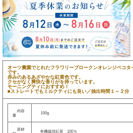
オーツ農園でとれたフラワリーブロークンオレンジペコタ
です。
赤みのあるあざやかな紅黄色です。
クセがなく爽快な香りがを持っています。
モーニングティにおすすめ！
■ストレートでもミルクティにも良い／抽出時間１～２分
内容
100g
量
原材
有機栽培紅茶 100％