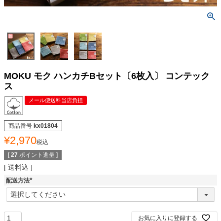
MOKU モク ハンカチBセット〔6枚入〕 コンテック
ス
メール便送料当店負担
商品番号
kx01804
¥
2,970
税込
[
27
ポイント進呈 ]
送料込
配送方法
(
必
須
)
お気に入りに登録する