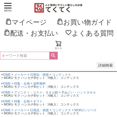
MENU
並び順
新着順
マイページ
お買い物ガイド
登録順
価格が安い順
価格が高い順
配送・お支払い
よくある質問
優先度順
レビュー順
キーワードヒット順
カート
検索
詳細検索
HOME
メーカー
日用品・雑貨
コンテックス
MOKU モク ハンカチBセット〔6枚入〕 コンテックス
HOME
特集・企画
送料無料
MOKU モク ハンカチBセット〔6枚入〕 コンテックス
HOME
アメニティ・コスメ・タオル館
手ぬぐい・ハンドタオル
MOKU モク ハンカチBセット〔6枚入〕 コンテックス
HOME
特集・企画
ギフト
MOKU モク ハンカチBセット〔6枚入〕 コンテックス
HOME
メーカー
日用品・雑貨
コンテックス
MOKUシリーズ
MOKU モク ハンカチBセット〔6枚入〕 コンテックス