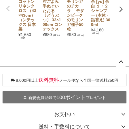
コットン
布ごよみ
モリンガ
余 [yo] 余
紋ふき
リネンク
手ぬぐい
のチカ
白 １・２
（34×3
ロス （43
たおる
ラ モザ
シャンプ
m）コ
×43cm）
〔どうぶ
ンビーク
ー (本体・
ックス 
コンテッ
つ〕 33×1
のモリン
詰替え) 30
本製
クス 日本
00cm コン
ガ種子50
0ml
¥
770
（税
製
テックス
粒
¥
4,180
（税込）
¥
1,650
¥
880
¥
980
（税込）
（税込）
（税込）
ペー
ジト
ップ
送料無料
8,000円以上
メール便なら全国一律送料250円
へ
100ポイント
新規会員登録で
プレゼント
お支払い
送料・手数料について