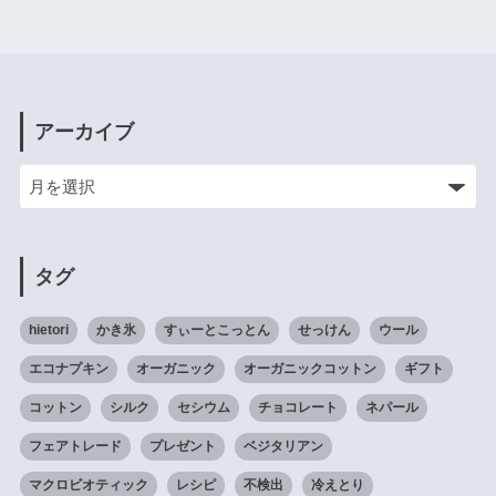
アーカイブ
タグ
hietori
かき氷
すぃーとこっとん
せっけん
ウール
エコナプキン
オーガニック
オーガニックコットン
ギフト
コットン
シルク
セシウム
チョコレート
ネパール
フェアトレード
プレゼント
ベジタリアン
マクロビオティック
レシピ
不検出
冷えとり