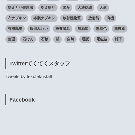
冷えとり健康法
冷え取り
国産
大法紡績
天然
布ナプキン
布製ナプキン
放射性物質
放射能
有機
有機栽培
服部みれい
検査済み
無添加
無着色
無農薬
生理
石けん
石鹸
絹
自然
通販
電磁波
靴下
Twitterてくてくスタッフ
Tweets by tekutekustaff
Facebook