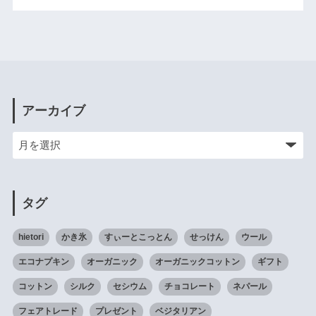
アーカイブ
タグ
hietori
かき氷
すぃーとこっとん
せっけん
ウール
エコナプキン
オーガニック
オーガニックコットン
ギフト
コットン
シルク
セシウム
チョコレート
ネパール
フェアトレード
プレゼント
ベジタリアン