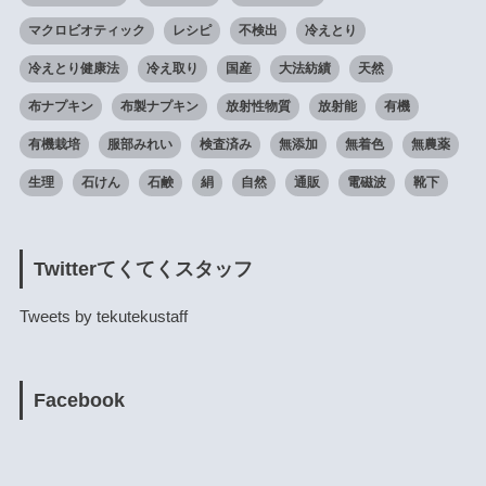
マクロビオティック
レシピ
不検出
冷えとり
冷えとり健康法
冷え取り
国産
大法紡績
天然
布ナプキン
布製ナプキン
放射性物質
放射能
有機
有機栽培
服部みれい
検査済み
無添加
無着色
無農薬
生理
石けん
石鹸
絹
自然
通販
電磁波
靴下
Twitterてくてくスタッフ
Tweets by tekutekustaff
Facebook