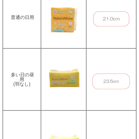
普通の日用
多い日の昼
用
(羽なし)