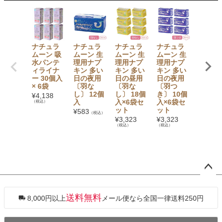
ナチュラ
ナチュラ
ナチュラ
ナチュラ
ナチュ
ムーン 吸
ムーン 生
ムーン 生
ムーン 生
ムーン 
水パンテ
理用ナプ
理用ナプ
理用ナプ
りもの
ィライナ
キン 多い
キン 多い
キン 多い
用シート
ー 30個入
日の夜用
日の昼用
日の夜用
0個入×
× 6袋
〔羽な
〔羽な
〔羽つ
セット
し〕 12個
し〕 18個
き〕 10個
¥
4,138
¥
4,138
入
入×6袋セ
入×6袋セ
（税込）
（税込）
ット
ット
¥
583
（税込）
¥
3,323
¥
3,323
（税込）
（税込）
ペー
ジト
ップ
送料無料
8,000円以上
メール便なら全国一律送料250円
へ