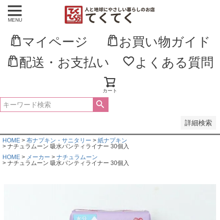
MENU
並び順
新着順
マイページ
お買い物ガイド
登録順
価格が安い順
価格が高い順
配送・お支払い
よくある質問
優先度順
レビュー順
キーワードヒット順
カート
検索
詳細検索
HOME
布ナプキン・サニタリー
紙ナプキン
ナチュラムーン 吸水パンティライナー 30個入
HOME
メーカー
ナチュラムーン
ナチュラムーン 吸水パンティライナー 30個入