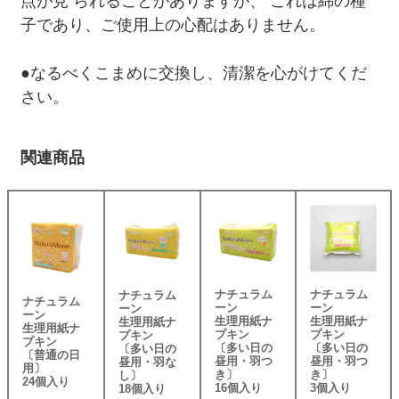
点が見 られることがありますが、 これは綿の種
子であり、ご使用上の心配はありません。
●なるべくこまめに交換し、清潔を心がけてくだ
さい。
関連商品
ナチュラム
ナチュラム
ナチュラム
ナチュラム
ーン
ーン
ーン
ーン
生理用紙ナ
生理用紙ナ
生理用紙ナ
生理用紙ナ
プキン
プキン
プキン
プキン
〔多い日の
〔多い日の
〔多い日の
〔普通の日
昼用・羽つ
昼用・羽つ
昼用・羽な
用〕
き〕
き〕
し〕
24個入り
16個入り
3個入り
18個入り