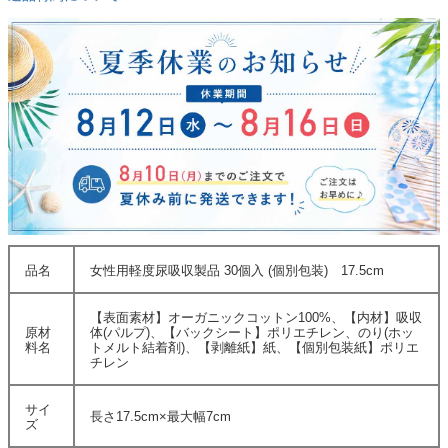
品名
女性用軽度尿吸収製品 30個入 (個別包装) 17.5cm
【表面素材】オーガニックコットン100%、【内材】吸収
原材
体(パルプ)、【バックシート】ポリエチレン、のり(ホッ
料名
トメルト結着剤)、【剥離紙】紙、【個別包装紙】ポリエ
チレン
サイ
長さ17.5cm×最大幅7cm
ズ