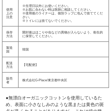
※生理日以外にお使いください。
使用
※お肌に合わない時は医師に相談してください。
上の
※使用後のライナーは、個別ラップに包んで捨ててくだ
注意
さい。
※トイレには捨てないでください。
保存
開封後はほこりや虫などの異物が入らないよう、衛生的
方法
に保管してください。
製造
韓国
国
配送
【宅配便】
方法
販売
株式会社G-Place/東京都中央区
者
●無漂白オーガニックコットンを使用しているた
め、表面に小さなしみのような黒または黄色の斑