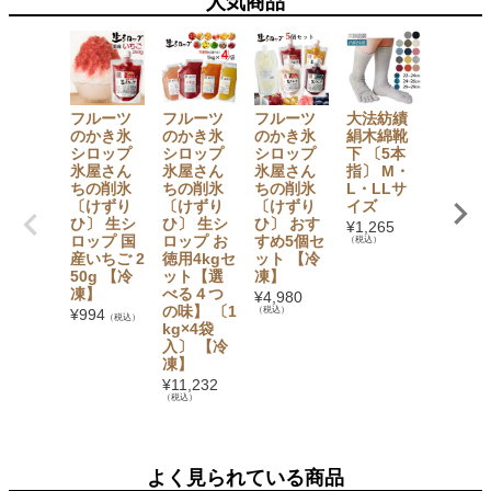
人気商品
フルーツ
フルーツ
フルーツ
大法紡績
【セッ
のかき氷
のかき氷
のかき氷
絹木綿靴
でお得
シロップ
シロップ
シロップ
下 〔5本
【無添
氷屋さん
氷屋さん
氷屋さん
指〕 M・
加】 か
ちの削氷
ちの削氷
ちの削氷
L・LLサ
氷シロ
〔けずり
〔けずり
〔けずり
イズ
プ6本
ひ〕 生シ
ひ〕 生シ
ひ〕 おす
ト（い
¥
1,265
ロップ 国
ロップ お
すめ5個セ
ご・ぶ
（税込）
産いちご 2
徳用4kgセ
ット 【冷
う・み
50g 【冷
ット【選
凍】
ん・も
凍】
べる４つ
も・マ
¥
4,980
の味】 〔1
ゴー・
（税込）
¥
994
（税込）
kg×4袋
イン×
入〕 【冷
1） フ
凍】
ツバス
ット
¥
11,232
（税込）
¥
3,780
（税込）
よく見られている商品