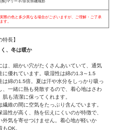
(株)マリーネ/奈良県磯城郡
実際の色と多少異なる場合がございますが、ご理解・ご了承
ます。
の特長】
しく、冬は暖か
には、細かい穴がたくさんあいていて、通気
に優れています。吸湿性は綿の1.3～1.5
性は綿の1.5倍。夏は汗や水分をしっかり吸っ
し、一緒に熱も発散するので、着心地はさわ
。肌も清潔に保ってくれます。
は繊維の間に空気をたっぶり含んでいます。
保温性が高く、熱を伝えにくいのが特徴で、
い外気を寄せつけません。着心地が軽いか
着もOK。