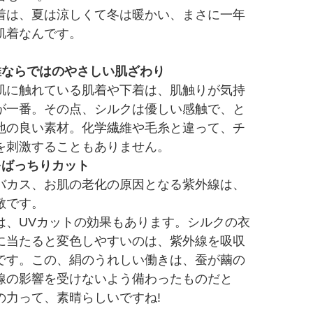
着は、夏は涼しくて冬は暖かい、まさに一年
肌着なんです。
維ならではのやさしい肌ざわり
肌に触れている肌着や下着は、肌触りが気持
が一番。その点、シルクは優しい感触で、と
地の良い素材。化学繊維や毛糸と違って、チ
を刺激することもありません。
をばっちりカット
バカス、お肌の老化の原因となる紫外線は、
敵です。
は、UVカットの効果もあります。シルクの衣
に当たると変色しやすいのは、紫外線を吸収
です。この、絹のうれしい働きは、蚕が繭の
線の影響を受けないよう備わったものだと
の力って、素晴らしいですね!