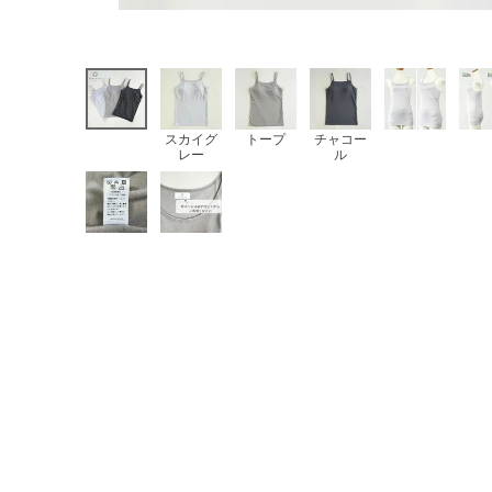
スカイグ
トープ
チャコー
レー
ル