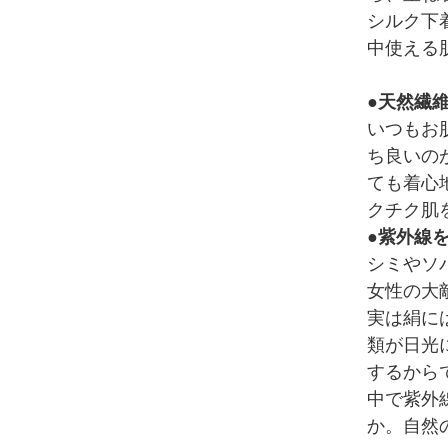
シルク下
中使える
●天然繊
いつもお
ち良いの
ても着心
クチク肌
●紫外線
シミやソ
女性の大
実は絹に
類が日光
するから
中で紫外
か。自然