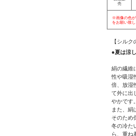
売
※画像の色が
をお願い致し
【シルク
●夏は涼
絹の繊維
性や吸湿性
倍、放湿
て外に出
やかです
また、絹
そのため
冬の冷た
ら、重ね