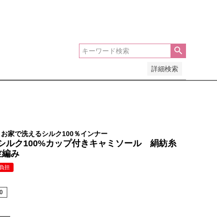
安い順
価格が高い順
優先度順
レビュー順
詳細検索
お家で洗えるシルク100％インナー
シルク100%カップ付きキャミソール 絹紡糸
竺編み
負担
0