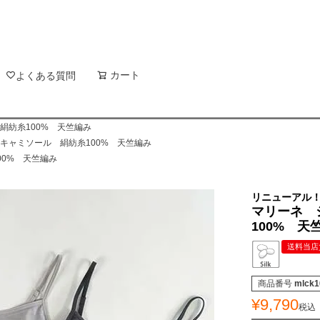
新着順
登録順
価格が
キーワードヒット順
検索
カート
検索
よくある質問
絹紡糸100% 天竺編み
きキャミソール 絹紡糸100% 天竺編み
00% 天竺編み
リニューアル！
マリーネ 
100% 天
送料当店
商品番号
mlck1
¥
9,790
税込