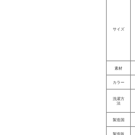
サイズ
素材
カラー
洗濯方
法
製造国
製造販