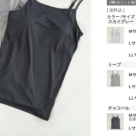
[
89
ポイント進呈
送料込
カラー
サイズ
スカイグレー
M
L
L
トープ
M
L
L
チャコール
M
在
L