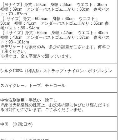
【Mサイズ】身丈：59cm 身幅：38cm ウエスト：36cm
裾幅：39cm アンダーバストゴム上がり：33cm 参考バス
ト：79～87cm
【Lサイズ】身丈：60.5cm 身幅：40cm ウエスト：
38cm 裾幅：41cm アンダーバストゴム上がり：35cm 参
考バスト：86～94cm
【LLサイズ】身丈：62cm 身幅：42cm ウエスト：40cm
裾幅：43cm アンダーバストゴム上がり：37cm 参考バス
ト：93～101cm
※デリケートな素材の為、多少の誤差がございます。何卒ご
了承ください。
※採寸は、全て平置きで測っています。
シルク100%（絹紡糸）ストラップ：ナイロン・ポリウレタン
スカイグレー、トープ、チャコール
中性洗剤使用・手洗い・陰干し
※絹は天然繊維の性質上、お洗濯の際に伸びたり縮んだりす
る可能性がございます。ご了承くださいませ。
中国 (企画:日本)