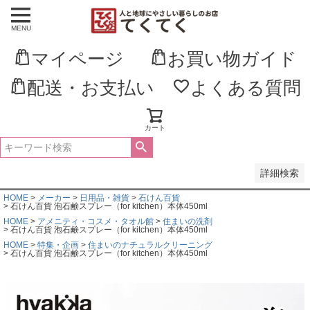
MENU
並び順
新着順
マイページ
お買い物ガイド
登録順
価格が安い順
価格が高い順
配送・お支払い
よくある質問
優先度順
レビュー順
キーワードヒット順
カート
検索
詳細検索
HOME
メーカー
日用品・雑貨
石けん百貨
石けん百貨 泡石鹸スプレー（for kitchen）本体450ml
HOME
アメニティ・コスメ・タオル館
住まいの洗剤
石けん百貨 泡石鹸スプレー（for kitchen）本体450ml
HOME
特集・企画
住まいのナチュラルクリーニング
石けん百貨 泡石鹸スプレー（for kitchen）本体450ml