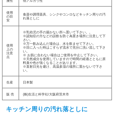
液性
弱アルカリ性
使用
食器や調理器具、シンクやコンロなどキッチン周りの汚
の目
れ落としに
安
※乳幼児の手の届かない所へ置いて下さい。。
※認知症の方などの誤飲を防ぐ為置き場所に注意して下
さい。
※万一飲み込んだ場合は、水を飲ませて下さい。
使用
※目に入った時はこすらず流水で充分に洗い流して下さ
上の
い。
注意
※ お肌に合わない場合はご使用を中止して下さい。
点
※天然成分を使用していますので時間の経過とともに原
料臭や色が強くなることがあります。
※直射日光を避け、高温多湿の場所に置かないで下さ
い。
生産
日本製
販 売
(株)生活と科学社/大阪府茨木市
キッチン周りの汚れ落としに