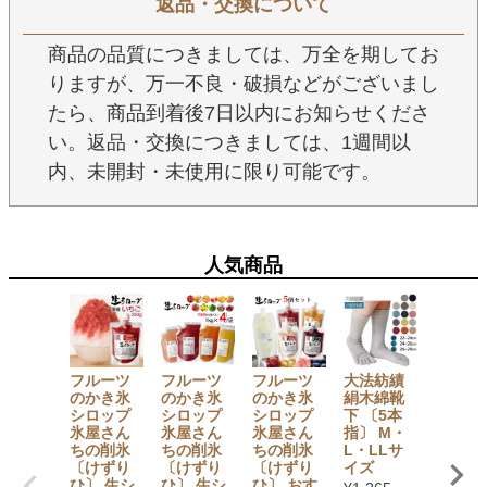
返品・交換について
商品の品質につきましては、万全を期してお
りますが、万一不良・破損などがございまし
たら、商品到着後7日以内にお知らせくださ
い。返品・交換につきましては、1週間以
内、未開封・未使用に限り可能です。
人気商品
フルーツ
フルーツ
フルーツ
大法紡績
【セッ
のかき氷
のかき氷
のかき氷
絹木綿靴
でお得
シロップ
シロップ
シロップ
下 〔5本
【無添
氷屋さん
氷屋さん
氷屋さん
指〕 M・
加】 か
ちの削氷
ちの削氷
ちの削氷
L・LLサ
氷シロ
〔けずり
〔けずり
〔けずり
イズ
プ6本
ひ〕 生シ
ひ〕 生シ
ひ〕 おす
ト（い