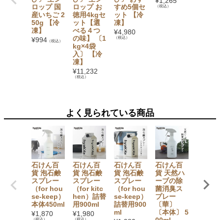
¥
1,265
ロップ 国
ロップ お
すめ5個セ
ご・ぶ
（税込）
産いちご 2
徳用4kgセ
ット 【冷
う・み
50g 【冷
ット【選
凍】
ん・も
凍】
べる４つ
も・マ
¥
4,980
の味】 〔1
ゴー・
（税込）
¥
994
（税込）
kg×4袋
イン×
入〕 【冷
1） フ
凍】
ツバス
ット
¥
11,232
（税込）
¥
3,780
（税込）
よく見られている商品
石けん百
石けん百
石けん百
石けん百
パック
貨 泡石鹸
貨 泡石鹸
貨 泡石鹸
貨 天然ハ
ナチュ
スプレー
スプレー
スプレー
ーブの除
ン ト
（for hou
（for kitc
（for hou
菌消臭ス
レ洗い
se-keep）
hen）詰替
se-keep）
プレー
けん
本体450ml
用900ml
詰替用900
〔華〕
〔泡ス
ml
〔本体〕 5
レーボ
¥
1,870
¥
1,980
00ml
ル〕 4
（税込）
（税込）