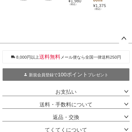
¥
1,980
ml
（税込）
¥
1,375
（税込）
¥
770
（税
ペー
ジト
ップ
送料無料
8,000円以上
メール便なら全国一律送料250円
へ
100ポイント
新規会員登録で
プレゼント
お支払い
送料・手数料について
返品・交換
てくてくについて