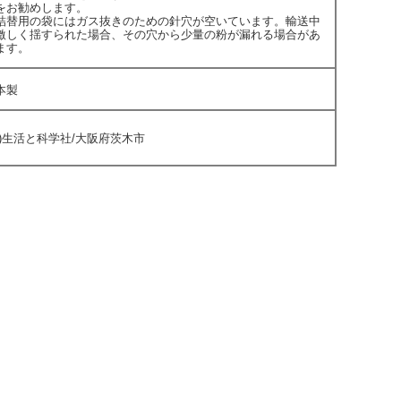
をお勧めします。
詰替用の袋にはガス抜きのための針穴が空いています。輸送中
激しく揺すられた場合、その穴から少量の粉が漏れる場合があ
ます。
本製
株)生活と科学社/大阪府茨木市