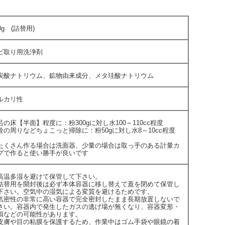
0g (詰替用)
ビ取り用洗浄剤
炭酸ナトリウム、鉱物由来成分、メタ珪酸ナトリウム
ルカリ性
呂の床【半面】程度に：粉300gに対し水100～110cc程度
栓の周りなどちょこっと掃除に：粉50gに対し水8～10cc程度
たくさん作る場合は洗面器、少量の場合は取っ手のある計量カ
プで作ると使い勝手が良いです
高温多湿を避けて保管して下さい。
詰替用を開封後は必ず本体容器に移し替えて蓋を閉めて保管し
下さい。空気中の湿気による変質を避けるためです。
気密性の非常に高い容器で完全密封したまま長期放置しないで
さい。容器内で発生したガスの逃げ場が無くなり、容器変形・
損などの可能性があります。
皮膚や目の粘膜を保護するため、作業中はゴム手袋や眼鏡の着