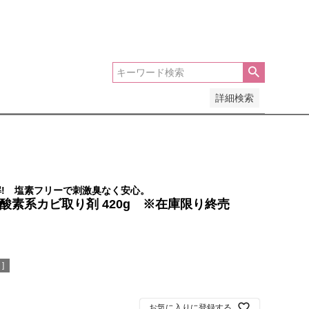
安い順
価格が高い順
優先度順
レビュー順
詳細検索
! 塩素フリーで刺激臭なく安心。
酸素系カビ取り剤 420g ※在庫限り終売
]
お気に入りに登録する