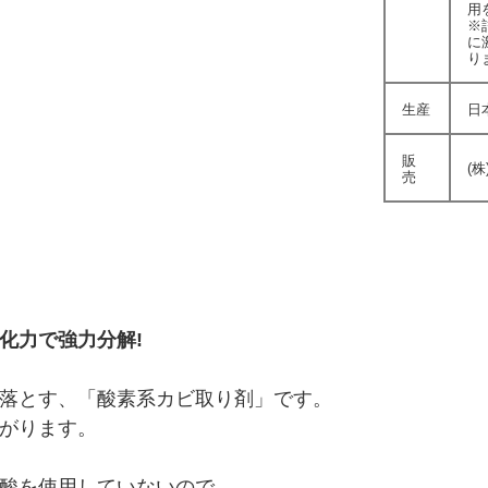
用
※
に
り
生産
日
販
(
売
化力で強力分解!
落とす、「酸素系カビ取り剤」です。
がります。
酸を使用していないので、