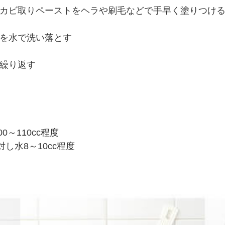
カビ取りペーストをヘラや刷毛などで手早く塗りつけ
を水で洗い落とす
繰り返す
～110cc程度
し水8～10cc程度