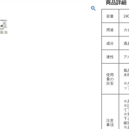
商品詳細
容量
24
用途
カ
成分
過
液性
ア
風
使用
水
量の
目安
※
ッ
※
※
て
※
下
注意
破
事項
※