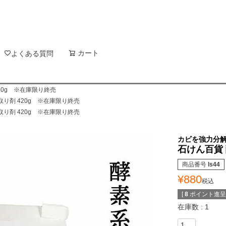
新着順
登録順
価格が
キーワードヒット順
検索
カート
検索
よくある質問
20g ※在庫限り終売
り剤 420g ※在庫限り終売
り剤 420g ※在庫限り終売
カビを強力分解
石けん百貨 
商品番号
ls44
¥
880
税込
[
8
ポイント進呈 
在庫数
1