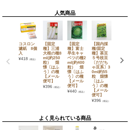
人気商品
コスロン
【固定
【固定
【国内採
【国内
濾紙 8個
種】三浦
種】富士
種/固定
種/固定
入
大根の種8
早生キャ
種】茶豆
種】し
ml(約250
ベツの種2
５号枝豆
もじ小
¥
418
（税込）
粒） 畑
ml(約400
〔だだち
菜の種5
懐〔はふ
粒） 畑
ゃ豆系〕3
(約900
う〕の種
懐〔はふ
0ml約55
粒） 
【メール
う〕の種
粒 畑懐
懐〔は
便可】
【メール
〔はふ
う〕の
便可】
う〕の種
【メー
¥
396
（税込）
【メール
便可】
¥
440
（税込）
便可】
¥
341
（税
¥
396
（税込）
よく見られている商品