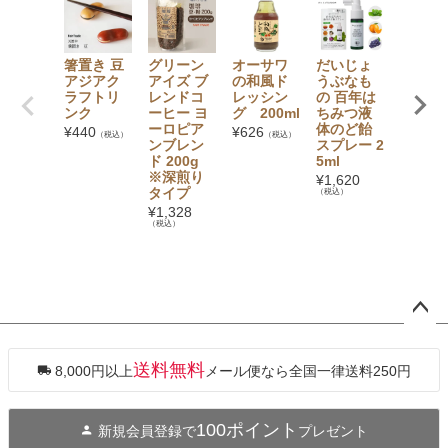
箸置き 豆
グリーン
オーサワ
だいじょ
マルヤ
アジアク
アイズ ブ
の和風ド
うぶなも
食品 珈
ラフトリ
レンドコ
レッシン
の 百年は
ゼリー 
ンク
ーヒー ヨ
グ 200ml
ちみつ液
5g
ーロピア
体のど飴
¥
440
¥
626
¥
265
（税込）
（税込）
（税
ンブレン
スプレー 2
ド 200g
5ml
※深煎り
¥
1,620
タイプ
（税込）
¥
1,328
（税込）
ペー
ジト
ップ
送料無料
8,000円以上
メール便なら全国一律送料250円
へ
100ポイント
新規会員登録で
プレゼント