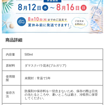
商品詳細
内容量
500ml
原材料
ダマスクバラ花水(ブルガリア)
使用期
未開封：常温で1年
限
防腐剤や保存料を一切含まないため、保存の際は日光
保存方
の当たるところや、暑いところは避け、冷暗所に保管
法
してください。