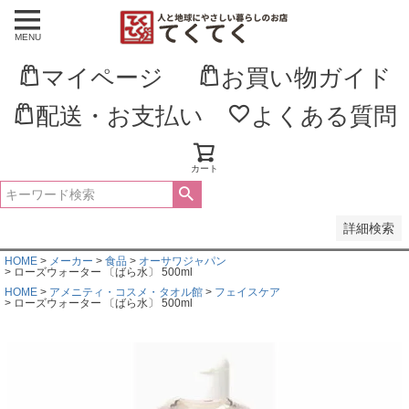
MENU
並び順
新着順
マイページ
お買い物ガイド
登録順
価格が安い順
価格が高い順
配送・お支払い
よくある質問
優先度順
レビュー順
キーワードヒット順
カート
検索
詳細検索
HOME
メーカー
食品
オーサワジャパン
ローズウォーター 〔ばら水〕 500ml
HOME
アメニティ・コスメ・タオル館
フェイスケア
ローズウォーター 〔ばら水〕 500ml