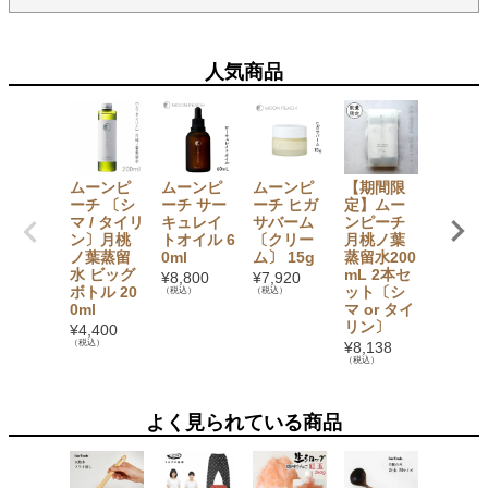
人気商品
ムーンピ
ムーンピ
ムーンピ
【期間限
ムーン
ーチ 〔シ
ーチ サー
ーチ ヒガ
定】ムー
ーチ ヒ
マ / タイリ
キュレイ
サバーム
ンピーチ
サバー
ン〕月桃
トオイル 6
〔クリー
月桃ノ葉
〔クリ
ノ葉蒸留
0ml
ム〕 15g
蒸留水200
ム〕 5
水 ビッグ
mL 2本セ
¥
8,800
¥
7,920
¥
3,520
ボトル 20
ット〔シ
（税込）
（税込）
（税込）
0ml
マ or タイ
リン〕
¥
4,400
（税込）
¥
8,138
（税込）
よく見られている商品