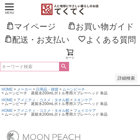
MENU
並び順
新着順
マイページ
お買い物ガイド
登録順
価格が安い順
価格が高い順
配送・お支払い
よくある質問
優先度順
レビュー順
キーワードヒット順
カート
検索
詳細検索
HOME
メーカー
日用品・雑貨
ムーンピーチ
ムーンピーチ 蒸留水200mLボトル専用スプレーヘッド 単品
HOME
アメニティ・コスメ・タオル館
スキンケア
ムーンピーチ 蒸留水200mLボトル専用スプレーヘッド 単品
HOME
アメニティ・コスメ・タオル館
フェイスケア
ムーンピーチ 蒸留水200mLボトル専用スプレーヘッド 単品