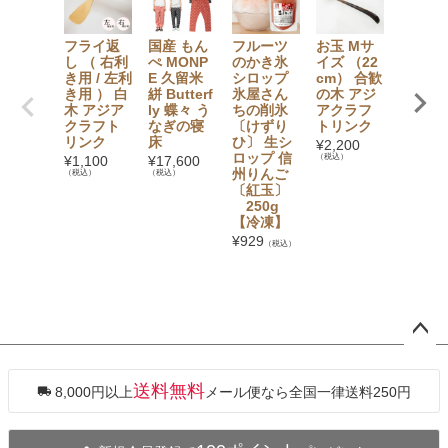
フライ返
国産 もん
フルーツ
お玉 Mサ
TAKEF
し （ 右利
ぺ MONP
のかき氷
イズ （22
スパッツ
き用 / 左利
E 久留米
シロップ
cm） 合歓
分丈 （ 
き用 ） 白
絣 Butterf
氷屋さん
の木 アジ
dy's）
木 アジア
ly 蝶々 う
ちの削氷
アクラフ
¥
4,730
クラフト
なぎの寝
〔けずり
トリンク
（税込）
リンク
床
ひ〕 生シ
¥
2,200
ロップ 信
（税込）
¥
1,100
¥
17,600
州りんご
（税込）
（税込）
〔紅玉〕
250g
【冷凍】
¥
929
（税込）
ペー
ジト
ップ
送料無料
8,000円以上
メール便なら全国一律送料250円
へ