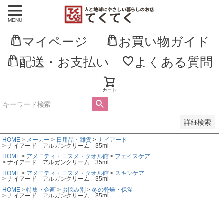
MENU
並び順
新着順
マイページ
お買い物ガイド
登録順
価格が安い順
価格が高い順
配送・お支払い
よくある質問
優先度順
レビュー順
キーワードヒット順
カート
検索
詳細検索
HOME
メーカー
日用品・雑貨
ナイアード
ナイアード アルガンクリーム 35ml
HOME
アメニティ・コスメ・タオル館
フェイスケア
ナイアード アルガンクリーム 35ml
HOME
アメニティ・コスメ・タオル館
スキンケア
ナイアード アルガンクリーム 35ml
HOME
特集・企画
お悩み別
冬の乾燥・保湿
ナイアード アルガンクリーム 35ml