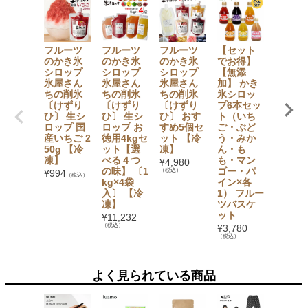
フルーツ
フルーツ
フルーツ
【セット
大法紡
のかき氷
のかき氷
のかき氷
でお得】
絹木綿
シロップ
シロップ
シロップ
【無添
下 〔5
氷屋さん
氷屋さん
氷屋さん
加】 かき
指〕 M
ちの削氷
ちの削氷
ちの削氷
氷シロッ
L・LL
〔けずり
〔けずり
〔けずり
プ6本セッ
イズ
ひ〕 生シ
ひ〕 生シ
ひ〕 おす
ト（いち
¥
1,265
ロップ 国
ロップ お
すめ5個セ
ご・ぶど
（税込）
産いちご 2
徳用4kgセ
ット 【冷
う・みか
50g 【冷
ット【選
凍】
ん・も
凍】
べる４つ
も・マン
¥
4,980
の味】 〔1
ゴー・パ
（税込）
¥
994
（税込）
kg×4袋
イン×各
入〕 【冷
1） フルー
凍】
ツバスケ
ット
¥
11,232
（税込）
¥
3,780
（税込）
よく見られている商品