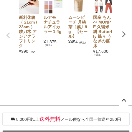
新利休箸
ルアモ
ムーンピ
国産 もん
フルー
（ 21cm /
ナチュラ
ーチ 月桃
ぺ MONP
のかき
23cm ）
ルアイカ
茶〔葉〕9
E 久留米
シロッ
鉄刀木 ア
ラー 1.4g
g 【セー
絣 Butterf
氷屋さ
ジアクラ
ル】
ly 蝶々 う
ちの削
フトリン
なぎの寝
〔けず
¥
1,375
¥
454
（税込）
ク
床
ひ〕 生
（税込）
ロップ 
¥
990
¥
17,600
（税込）
州りん
（税込）
〔紅玉
250g
【冷凍
¥
929
（税
ペー
ジト
ップ
送料無料
8,000円以上
メール便なら全国一律送料250円
へ