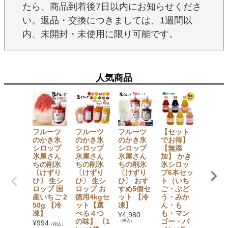
たら、商品到着後7日以内にお知らせくださ
い。返品・交換につきましては、1週間以
内、未開封・未使用に限り可能です。
人気商品
フルーツ
フルーツ
フルーツ
【セット
大法紡
のかき氷
のかき氷
のかき氷
でお得】
絹木綿
シロップ
シロップ
シロップ
【無添
下 〔5
氷屋さん
氷屋さん
氷屋さん
加】 かき
指〕 M
ちの削氷
ちの削氷
ちの削氷
氷シロッ
L・LL
〔けずり
〔けずり
〔けずり
プ6本セッ
イズ
ひ〕 生シ
ひ〕 生シ
ひ〕 おす
ト（いち
¥
1,265
ロップ 国
ロップ お
すめ5個セ
ご・ぶど
（税込）
産いちご 2
徳用4kgセ
ット 【冷
う・みか
50g 【冷
ット【選
凍】
ん・も
凍】
べる４つ
も・マン
¥
4,980
の味】 〔1
ゴー・パ
（税込）
¥
994
（税込）