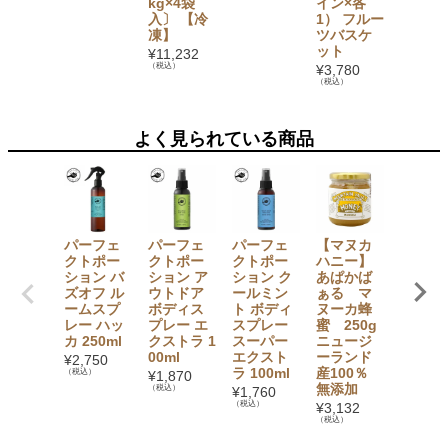
kg×4袋
イン×各
入〕 【冷
1） フルー
凍】
ツバスケ
ット
¥
11,232
（税込）
¥
3,780
（税込）
よく見られている商品
パーフェ
パーフェ
パーフェ
【マヌカ
有機バ
クトポー
クトポー
クトポー
ハニー】
サミコ
ション バ
ション ア
ション ク
あぱかば
酢
ズオフ ル
ウトドア
ールミン
ぁる マ
〔赤〕
ームスプ
ボディス
ト ボディ
ヌーカ蜂
50ml
レー ハッ
プレー エ
スプレー
蜜 250g
¥
1,598
カ 250ml
クストラ 1
スーパー
ニュージ
（税込）
00ml
エクスト
ーランド
¥
2,750
ラ 100ml
産100％
（税込）
¥
1,870
無添加
（税込）
¥
1,760
（税込）
¥
3,132
（税込）