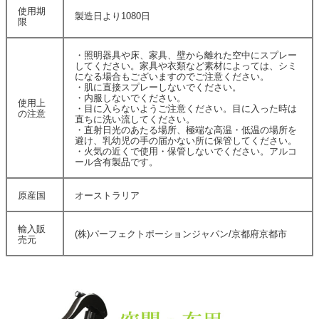
使用期
製造日より1080日
限
・照明器具や床、家具、壁から離れた空中にスプレー
してください。家具や衣類など素材によっては、シミ
になる場合もございますのでご注意ください。
・肌に直接スプレーしないでください。
・内服しないでください。
使用上
・目に入らないようご注意ください。目に入った時は
の注意
直ちに洗い流してください。
・直射日光のあたる場所、極端な高温・低温の場所を
避け、乳幼児の手の届かない所に保管してください。
・火気の近くで使用・保管しないでください。アルコ
ール含有製品です。
原産国
オーストラリア
輸入販
(株)パーフェクトポーションジャパン/京都府京都市
売元