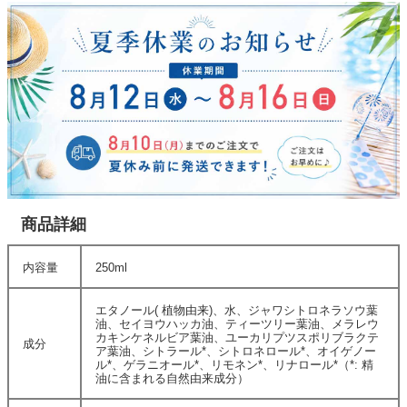
商品詳細
内容量
250ml
エタノール( 植物由来)、水、ジャワシトロネラソウ葉
油、セイヨウハッカ油、ティーツリー葉油、メラレウ
カキンケネルビア葉油、ユーカリプツスポリブラクテ
成分
ア葉油、シトラール*、シトロネロール*、オイゲノー
ル*、ゲラニオール*、リモネン*、リナロール*（*: 精
油に含まれる自然由来成分）