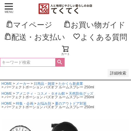
MENU
並び順
新着順
マイページ
お買い物ガイド
登録順
価格が安い順
価格が高い順
配送・お支払い
よくある質問
優先度順
レビュー順
キーワードヒット順
カート
検索
詳細検索
HOME
メーカー
日用品・雑貨
たかくら新産業
パーフェクトポーション バズオフ ルームスプレー 250ml
HOME
アメニティ・コスメ・タオル館
天然防虫グッズ
パーフェクトポーション バズオフ ルームスプレー 250ml
HOME
特集・企画
お悩み別
夏のアウトドア対策
パーフェクトポーション バズオフ ルームスプレー 250ml