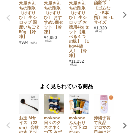
氷屋さん
氷屋さん
氷屋さん
綿靴下
加】 か
ちの削氷
ちの削氷
ちの削氷
〔ゴムな
氷シロ
〔けずり
〔けずり
〔けずり
し・5本
プ6本
ひ〕 生シ
ひ〕 おす
ひ〕 生シ
指〕 M・L
ト（い
ロップ 国
すめ5個セ
ロップ お
サイズ
ご・ぶ
産いちご 2
ット 【冷
徳用4kgセ
う・み
¥
1,320
50g 【冷
凍】
ット【選
ん・も
（税込）
凍】
べる４つ
も・マ
¥
4,980
の味】 〔1
ゴー・
（税込）
¥
994
（税込）
kg×4袋
イン×
入〕 【冷
1） フ
凍】
ツバス
ット
¥
11,232
（税込）
¥
3,780
（税込）
よく見られている商品
お玉 Mサ
mokono
mokono
沖縄子育
国産 も
イズ （22
日々のク
ふんわり
て良品
ぺ MO
cm） 合歓
ネクネく
くつ下 22-
アロマの
E 久留
の木 アジ
つ下 みず
25cm
日やけど
絣 Butt