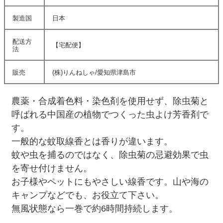
製造国
日本
配送方
【宅配便】
法
販売
(株)りんねしゃ/愛知県津島市
農薬・合成着色料・染色剤を使用せず、除虫菊と
呼ばれる中国産の植物でつくった虫よけ芳香剤で
す。
一般的な蚊取線香とは香りが違います。
蚊や虫を捕るのではなく、除虫菊の忌避効果で虫
を寄せ付けません。
お子様やペットにもやさしい線香です。山や海の
キャンプなどでも、お役立て下さい。
無風状態なら一巻で約6時間持続します。