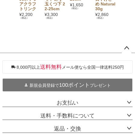
アクラフ
玉くつ下 2
め Natural
ly 蝶々
¥
1,650
トリンク
2-25cm
30g
なぎの
（税込）
床
¥
2,200
¥
3,300
¥
2,860
（税込）
（税込）
（税込）
¥
17,60
（税込）
ペー
ジト
ップ
送料無料
8,000円以上
メール便なら全国一律送料250円
へ
100ポイント
新規会員登録で
プレゼント
お支払い
送料・手数料について
返品・交換