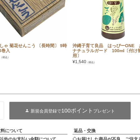
しゃ 菊花せんこう 〔長時間〕 9時
沖縄子育て良品 はっぴーONE 
0巻入
ナチュラルガード 100ml〔付け
用〕
（税込）
¥
1,540
（税込）
100ポイント
新規会員登録で
プレゼント
数料について
返品・交換
以外のお支払い金額について
◇お届けした商品が不良、ご注文