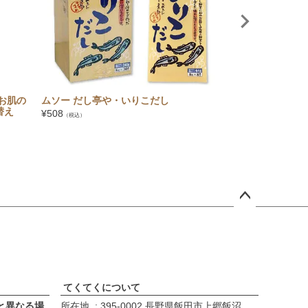
お肌の
ムソー だし亭や・いりこだし
りんねしゃ 菊花せ
替え
2巻入 〔9時間/
¥
508
（税込）
¥
1,452
（税込）
ペー
ジト
ップ
へ
てくてくについて
と異なる場
所在地
395-0002 長野県飯田市上郷飯沼