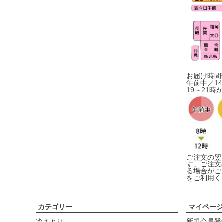
お届け時間
午前中／14
19～21時
ご注文の翌
す。ご注文
る場合がご
をご利用く
カテゴリー
マイペー
冷えとり
新規会員登