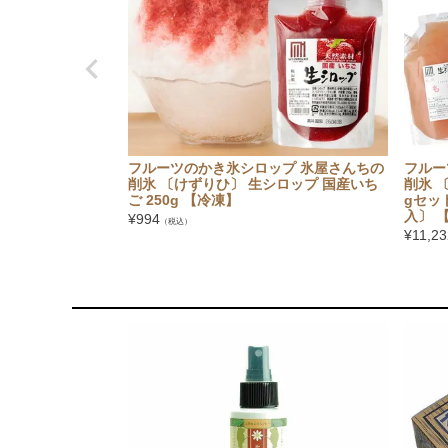
フルーツのかき氷シロップ 氷屋さんちの
フルー
削氷 〔けずりひ〕 生シロップ 国産いち
削氷 
ご 250g 【冷凍】
gセッ
入〕 
¥
994
（税込）
¥
11,23