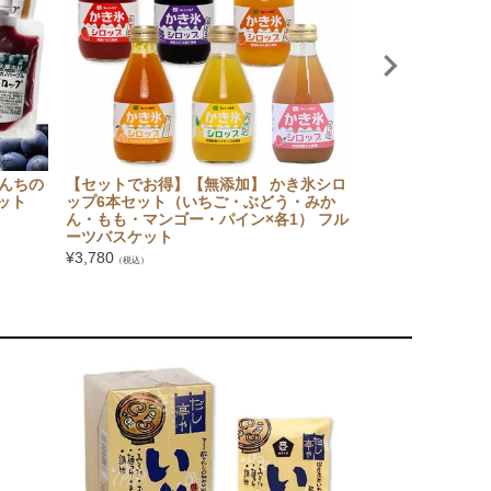
んちの
【セットでお得】【無添加】 かき氷シロ
大法紡績 絹木綿靴
ット
ップ6本セット（いちご・ぶどう・みか
Lサイズ
ん・もも・マンゴー・パイン×各1） フル
¥
1,265
（税込）
ーツバスケット
¥
3,780
（税込）