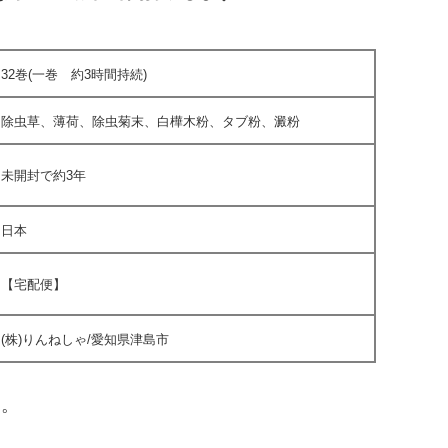
32巻(一巻 約3時間持続)
除虫草、薄荷、除虫菊末、白樺木粉、タブ粉、澱粉
未開封で約3年
日本
【宅配便】
(株)りんねしゃ/愛知県津島市
す。