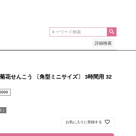
安い順
価格が高い順
優先度順
レビュー順
詳細検索
菊花せんこう 〔角型ミニサイズ〕 3時間用 32
0009
 ]
お気に入りに登録する