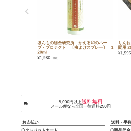
ほんもの総合研究所 かえる印のハー
りんね
ブ・プロテクト 〔虫よけスプレー〕 1
間用 2
20ml
¥
1,595
¥
1,980
（税込）
送料無料
8,000円以上
メール便なら全国一律送料250円
お支払い
送料・手
◇クレジットカード
◇商品代金