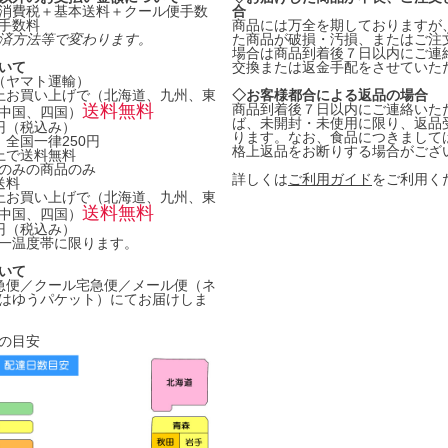
消費税＋基本送料＋クール便手数
合
手数料
商品には万全を期しておりますが
済方法等で変わります。
た商品が破損・汚損、またはご注
場合は商品到着後７日以内にご連
いて
交換または返金手配をさせていた
料（ヤマト運輸）
円以上お買い上げで（北海道、九州、東
◇お客様都合による返品の場合
送料無料
商品到着後７日以内にご連絡いた
中国、四国）
ば、未開封・未使用に限り、返品
0円（税込み）
ります。なお、食品につきまして
 全国一律250円
格上返品をお断りする場合がござ
以上で送料無料
のみの商品のみ
詳しくは
ご利用ガイド
をご利用く
送料
円以上お買い上げで（北海道、九州、東
送料無料
中国、四国）
0円（税込み）
一温度帯に限ります。
いて
急便／クール宅急便／メール便（ネ
はゆうパケット）にてお届けしま
の目安