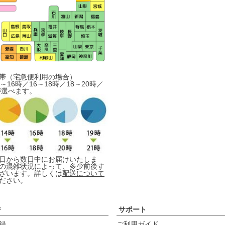
帯（宅急便利用の場合）
～16時／16～18時／18～20時／
が選べます。
日から数日中にお届けいたしま
の混雑状況によって、多少前後す
ざいます。詳しくは
配送について
ださい。
ジ
サポート
録
ご利用ガイド