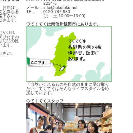
2234-5
、お届けし
メール
info@tekuteku.net
文と異なる
TEL
0120-787-980
絡下さい。
(月～土 10:00〜16:00)
だきます。
◇てくてくは南信州飯田市にあります。
だかけれ
受けたまわ
は商品の性
います。
ださい。
「自然がくれるものを自然のままに受け取り
たい」てくてくはそんなライフスタイルを応
援しています。
◇てくてくスタッフ