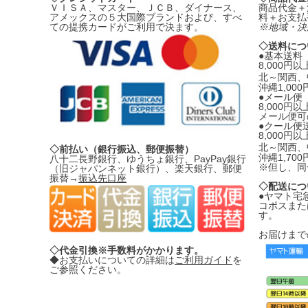
ＶＩＳＡ、マスター、ＪＣＢ、ダイナース、
商品代金＋
アメックスの５大国際ブランドおよび、すべ
料＋お支払
ての提携カードがご利用で決ます。
※地域・決
◇送料につ
●基本送
8,000
北～関西、
沖縄1,00
●メール便
8,000円
メール便可
●クール便
8,000
北～関西、
◇前払い（銀行振込、郵便振替）
沖縄1,70
八十二長野銀行、ゆうちょ銀行、PayPay銀行
※但し、同
（旧ジャパンネット銀行）、楽天銀行、郵便
振替→
振込先口座
◇配送につ
●ヤマト宅
コポスまた
す。
お届けまで
◇代金引換※手数料がかかります。
◆お支払いについての詳細は
ご利用ガイド
を
ご参照ください。