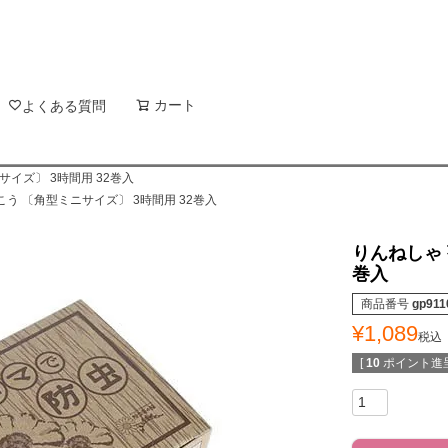
新着順
登録順
価格が
キーワードヒット順
検索
カート
検索
よくある質問
イズ〕 3時間用 32巻入
う 〔角型ミニサイズ〕 3時間用 32巻入
りんねしゃ 
巻入
商品番号
gp911
¥
1,089
税込
[
10
ポイント進呈