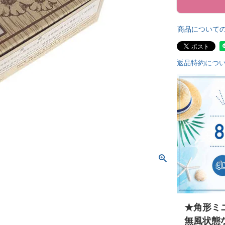
商品について
返品特約につ
★角形ミ
無風状態