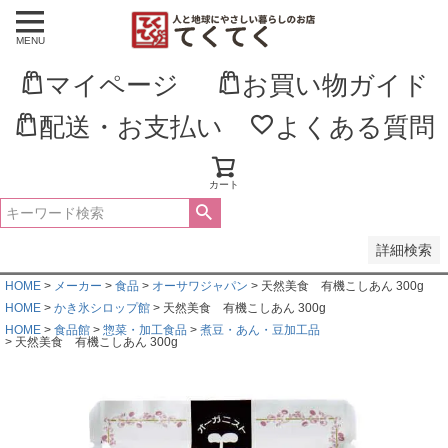
MENU
並び順
新着順
マイページ
お買い物ガイド
登録順
価格が安い順
価格が高い順
配送・お支払い
よくある質問
優先度順
レビュー順
キーワードヒット順
カート
検索
詳細検索
HOME
メーカー
食品
オーサワジャパン
天然美食 有機こしあん 300g
HOME
かき氷シロップ館
天然美食 有機こしあん 300g
HOME
食品館
惣菜・加工食品
煮豆・あん・豆加工品
天然美食 有機こしあん 300g