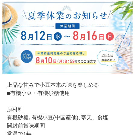
上品な甘みで小豆本来の味を楽しめる
■有機小豆・有機砂糖使用
原材料
有機砂糖､有機小豆(中国産他)､寒天、食塩
開封前賞味期間
常温で1年