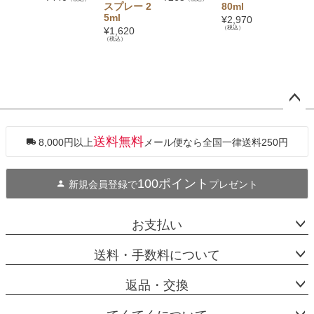
スプレー 2
80ml
¥
832
（税
5ml
¥
2,970
（税込）
¥
1,620
（税込）
ペー
ジト
ップ
送料無料
8,000円以上
メール便なら全国一律送料250円
へ
100ポイント
新規会員登録で
プレゼント
お支払い
送料・手数料について
返品・交換