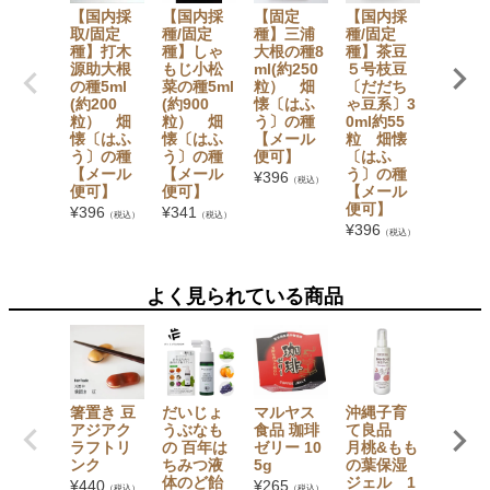
【国内採
【国内採
【固定
【国内採
ハッピ
取/固定
種/固定
種】三浦
種/固定
エレフ
種】打木
種】しゃ
大根の種8
種】茶豆
ント 液
源助大根
もじ小松
ml(約250
５号枝豆
洗たく
の種5ml
菜の種5ml
粒） 畑
〔だだち
洗剤 〔
(約200
(約900
懐〔はふ
ゃ豆系〕3
体600
粒） 畑
粒） 畑
う〕の種
0ml約55
詰替え5
懐〔はふ
懐〔はふ
【メール
粒 畑懐
ml・詰
う〕の種
う〕の種
便可】
〔はふ
え140
【メール
【メール
う〕の種
l〕 サ
¥
396
（税込）
便可】
便可】
【メール
¥
1,056
便可】
（税込）
¥
396
¥
341
（税込）
（税込）
¥
396
（税込）
よく見られている商品
箸置き 豆
だいじょ
マルヤス
沖縄子育
ピンク
アジアク
うぶなも
食品 珈琲
て良品
イボス
ラフトリ
の 百年は
ゼリー 10
月桃&もも
ィーPl
ンク
ちみつ液
5g
の葉保湿
36g(2g
体のど飴
ジェル 1
8)
¥
440
¥
265
（税込）
（税込）