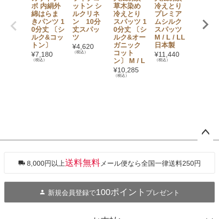
ボ 内絹外
ットン シ
草木染め
冷えとり
冷えと
綿はらま
ルクリネ
冷えとり
プレミア
スパッ
きパンツ 1
ン 10分
スパッツ 1
ムシルク
〔シル
0分丈 〔シ
丈スパッ
0分丈 〔シ
スパッツ
ウール
ルク&コッ
ツ
ルク&オー
M / L / LL
¥
10,28
トン〕
ガニック
日本製
（税込）
¥
4,620
コット
（税込）
¥
7,180
¥
11,440
ン〕 M / L
（税込）
（税込）
¥
10,285
（税込）
ペー
ジト
ップ
送料無料
8,000円以上
メール便なら全国一律送料250円
へ
100ポイント
新規会員登録で
プレゼント