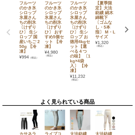
フルーツ
フルーツ
フルーツ
【夏季限
【セッ
のかき氷
のかき氷
のかき氷
定】大法
でお得
シロップ
シロップ
シロップ
紡績 絹木
【無添
氷屋さん
氷屋さん
氷屋さん
綿靴下
加】 か
ちの削氷
ちの削氷
ちの削氷
〔ゴムな
氷シロ
〔けずり
〔けずり
〔けずり
し・5本
プ6本
ひ〕 生シ
ひ〕 おす
ひ〕 生シ
指〕 M・L
ト（い
ロップ 国
すめ5個セ
ロップ お
サイズ
ご・ぶ
産いちご 2
ット 【冷
徳用4kgセ
う・み
¥
1,320
50g 【冷
凍】
ット【選
ん・も
（税込）
凍】
べる４つ
も・マ
¥
4,980
の味】 〔1
ゴー・
（税込）
¥
994
（税込）
kg×4袋
イン×
入〕 【冷
1） フ
凍】
ツバス
ット
¥
11,232
（税込）
¥
3,780
（税込）
よく見られている商品
カサネラ
ライブコ
大法紡績
大法紡績
大法紡