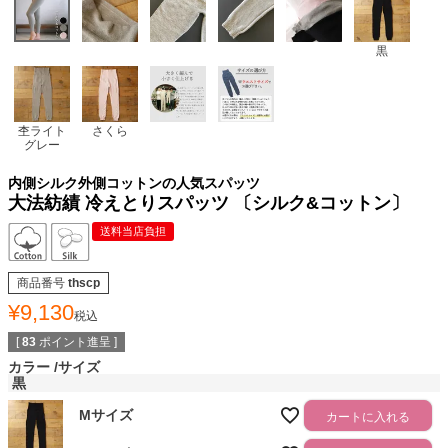
黒
杢ライト
さくら
グレー
内側シルク外側コットンの人気スパッツ
大法紡績 冷えとりスパッツ 〔シルク&コットン〕
送料当店負担
商品番号
thscp
¥
9,130
税込
[
83
ポイント進呈 ]
カラー
サイズ
黒
Mサイズ
カートに入れる