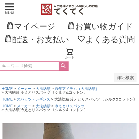
MENU
並び順
新着順
マイページ
お買い物ガイド
登録順
価格が安い順
価格が高い順
配送・お支払い
よくある質問
優先度順
レビュー順
キーワードヒット順
カート
検索
詳細検索
HOME
メーカー
大法紡績
通年アイテム（大法紡績）
大法紡績 冷えとりスパッツ 〔シルク&コットン〕
HOME
スパッツ・レギンス
大法紡績 冷えとりスパッツ 〔シルク&コットン〕
HOME
メーカー
大法紡績
冷えとりスパッツ
大法紡績 冷えとりスパッツ 〔シルク&コットン〕