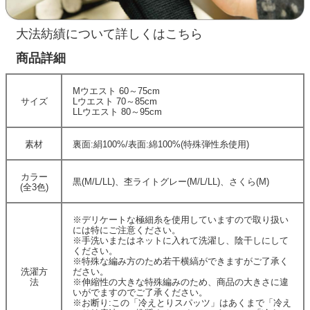
大法紡績について詳しくはこちら
商品詳細
Mウエスト 60～75cm
サイズ
Lウエスト 70～85cm
LLウエスト 80～95cm
素材
裏面:絹100%/表面:綿100%(特殊弾性糸使用)
カラー
黒(M/L/LL)、杢ライトグレー(M/L/LL)、さくら(M)
(全3色)
※デリケートな極細糸を使用していますので取り扱い
には特にご注意ください。
※手洗いまたはネットに入れて洗濯し、陰干しにして
ください。
※特殊な編み方のため若干横縞ができますがご了承く
洗濯方
ださい。
法
※伸縮性の大きな特殊編みのため、商品の大きさに違
いがでますのでご了承ください。
※お断り:この「冷えとりスパッツ」はあくまで「冷え