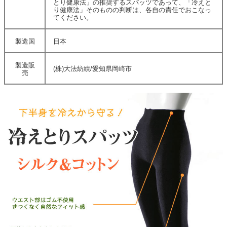
とり健康法」の推奨するスパッツであって、「冷えと
り健康法」そのものの判断は、各自の責任でおこなっ
てください。
製造国
日本
製造販
(株)大法紡績/愛知県岡崎市
売